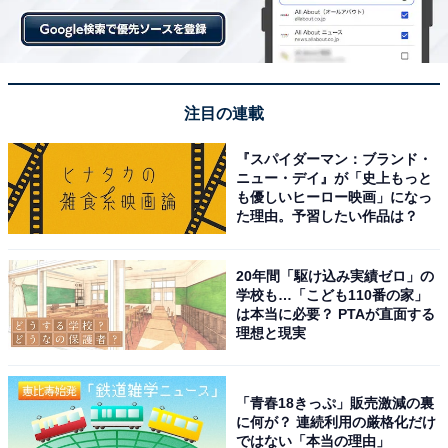
※写真提供：アーメットさん
一方で、アーメットさんに日本で不便だと思ったことを
聞くと、「ドイツの官僚体制はひどすぎると思っていま
したが、日本の官僚体制とペーパーワークは、別次元で
注目の連載
さらにひどいと感じました」とのこと。
『スパイダーマン：ブランド・
ニュー・デイ』が「史上もっと
さらに、「日本の梅雨の時季は、とても過ごしにくくて
も優しいヒーロー映画」になっ
厳しいと感じました。でも、雷雨や大雨さえなければ、
た理由。予習したい作品は？
爽やかに過ごす方法はたくさんありますね」と言いま
す。梅雨の間を爽やかに過ごす工夫、次の機会にぜひ詳
20年間「駆け込み実績ゼロ」の
しく教えてもらいたいです！
学校も…「こども110番の家」
は本当に必要？ PTAが直面する
理想と現実
時計好きなアーメットさんが好きな日本のブラン
ドは？
「青春18きっぷ」販売激減の裏
に何が？ 連続利用の厳格化だけ
ではない「本当の理由」