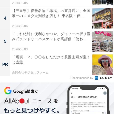
2026/08/05
【三重県】伊勢名物「赤福」の直営店に、全国
唯一のコメダ大判焼き店も！ 東名阪・伊...
4
2026/08/06
「これ絶対に便利なやつや」ダイソーの折り畳
み式ランドリーバスケットが高評価「使わ...
5
2026/08/03
「現実…？」〇〇をしただけで貧困主婦が宝く
じ当選
PR
合同会社デジタルファーム
Recommended by