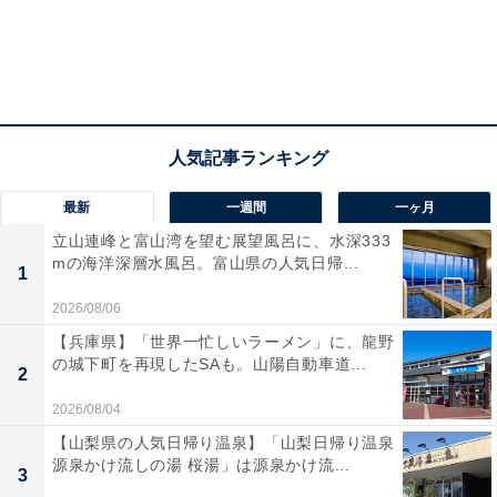
最新
一週間
一ヶ月
立山連峰と富山湾を望む展望風呂に、水深333
mの海洋深層水風呂。富山県の人気日帰...
1
ドイツより別次元レベルで「ひどい」と思ったこ
とは？
2026/08/06
【兵庫県】「世界一忙しいラーメン」に、龍野
の城下町を再現したSAも。山陽自動車道...
2
2026/08/04
【山梨県の人気日帰り温泉】「山梨日帰り温泉
源泉かけ流しの湯 桜湯」は源泉かけ流...
3