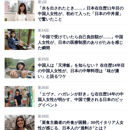
第1回
「水を出されたとき……」日本在住歴11年目の
中国人女性が、初めて入った「日本の牛丼屋」
で驚いたこと
第34回
「中国で受けていたら自己負担額が……」中国
人女性が、日本の医療制度のありがたみを感じ
た瞬間
第35回
中国人は「天津飯」を知らない？ 在住歴14年目
の中国人女性が、日本の中華料理は「味が濃
い」と語るワケ
東京で実感したことは「住まい探しが簡単」
第36回
「エヴァ、ハガレンが好き」な在住歴14年の中
国人女性が明かす、中国で愛される日本のビッ
日本で便利だと思ったことを聞くと、「新幹線は移動に
グイベント
とても便利です。また、夜でも開いているコンビニやス
第38回
ーパーは、スナックや飲み物がほしくなったときにとて
「菜食主義者の外食が困難」30代イタリア人女
も助かります」と言います。
性が感じる、日本人の“過剰さ”とは？