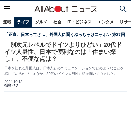
連載
ライフ
グルメ
社会
IT・ビジネス
エンタメ
リサ
「正直、日本ってさ…」外国人に聞くぶっちゃけニッポン 第37回
「別次元レベルでドイツよりひどい」20代ド
イツ人男性、日本で便利なのは「住まい探
し」。不便な点は？
日本を訪れる外国人は、日本人とのコミュニケーションでどのようなことを
感じているのでしょうか。20代のドイツ人男性に話を聞いてみました。
2024.10.13
福島 ゆき