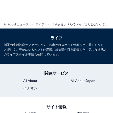
All About ニュース
ライフ
「別次元レベルでドイツよりひどい」20代ドイツ人男性、日本で便利なのは「住まい探し」。不便な点は？
アーメットさんが日本で好きだという風景（※写真提供：アーメットさん）
時計が大好きなアーメットさんが好きな日本のブランド
ライフ
は、「セイコー」。1881年の創業以来、革新的で正確な
話題の生活雑貨やファッション、お出かけスポット情報など、暮らしがもっ
と楽しく、豊かになるヒントが満載。編集部が独自調査した、気になる他人
腕時計が世界的にも支持を得ている日本のメーカーで
のライフスタイル事情も公開しています。
す。また、ドイツでは、「すし」が大人気なのだそうで
す。
関連サービス
最後に、アーメットさんに好きな日本のフレーズを聞く
All About
All About Japan
と、「しょうがない」だと教えてくれました。新幹線や
イチオシ
家探しなど、便利な面がある一方で、変革しにくい官僚
体制やジメジメと続く「梅雨」に不便さを感じたアーメ
ットさん。日本では、どんなときに「しょうがない」の
サイト情報