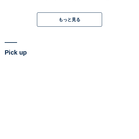
さらに、「東京では、アパートや部屋を探すのはとても
もっと見る
簡単です」とのこと。
「ドイツでアパートを探すのは、とても難しいんです。
ほとんどの人は個人から直接借りるので、ネットの掲示
Pick up
板で検索し、たくさんの問い合わせフォームを送らなけ
ればならないんです。私は300件以上の申し込みフォー
ムを送りましたが、返事は5件ほどしか来ませんでし
た。大家は会社ではなく普通の人なので、自分勝手に考
えたり法律を知らなかったりするので、ほとんどが悪い
大家です」と教えてくれました。