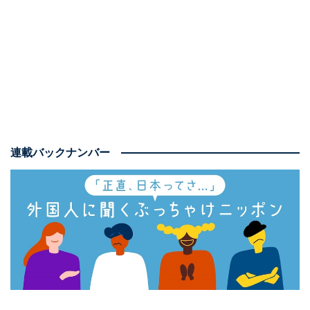
メットさん（仮名）。ドイツ在住です。
ドイツ人と日本人との違いを聞いてみると、「日本人は
集団性を持ち、社会からはみ出さないように気を配り、
そのためにルールをよく守ります。それに比べて、欧米
諸国は自己中心的です。ドイツでは、ほとんどの人が自
分の快適さや利益にしか関心がない。そのため、日本は
より平和で安全で清潔な場所なのだと思います」とのこ
連載バックナンバー
と。
ほかにも、「日本人はとても身なりがいいと思います。
ドイツ人はあまり着飾らないし、見栄えを気にしない。
ドイツ人は見た目よりも機能性を重視するからです」と
話してくれました。