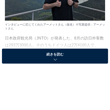
インタビューに応じてくれたアーメットさん（仮名）※写真提供：アーメッ
トさん
日本政府観光局（JNTO）が発表した、8月の訪日外客数
は293万3000人。そのうちドイツ人は2万4100人で、
2023年8月に比べて約20％の増加率を記録しています。
続きを読む
日本を訪れる外国人は、日本のどんなところに魅力を感
じ、一方でどのような点に苦手意識や疑問を抱くのでし
ょうか。実際に話を聞いてみました。
「日本は平和で安全で清潔な場所」
今回、お話をうかがったのは20代のドイツ人男性・アー