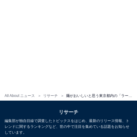
All About ニュース
リサーチ
麺がおいしいと思う東京都内の「ラーメン二郎」ランキング！ 2位「池袋東口店」、1位は？
リサーチ
編集部が独自目線で調査したトピックスをはじめ、最新のリリース情報、ト
レンドに関するランキングなど、世の中で注目を集めている話題をお知らせ
しています。