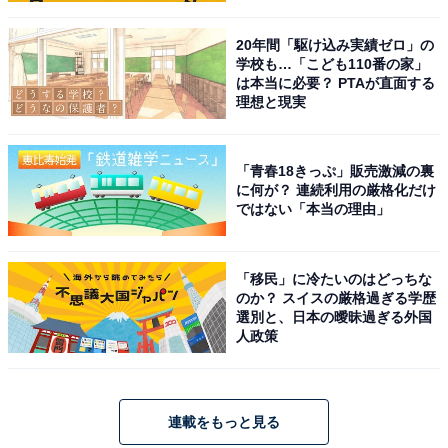
20年間「駆け込み実績ゼロ」の
学校も…「こども110番の家」
は本当に必要？ PTAが直面する
理想と現実
「青春18きっぷ」販売激減の裏
に何が？ 連続利用の厳格化だけ
ではない「本当の理由」
「移民」に冷たいのはどっちな
のか？ スイスの厳格過ぎる学歴
選別と、日本の曖昧過ぎる外国
人政策
連載をもっと見る