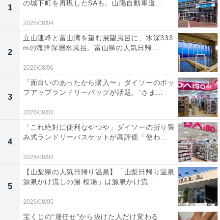
の城下町を再現したSAも。山陽自動車道...
1
2026/08/04
立山連峰と富山湾を望む展望風呂に、水深333
mの海洋深層水風呂。富山県の人気日帰...
2
2026/08/06
「面白いのあったから購入〜」ダイソーのポッ
プアップランドリーバッグが話題。“さま...
3
2026/08/03
「これ絶対に便利なやつや」ダイソーの折り畳
み式ランドリーバスケットが高評価「使わ...
4
2026/08/03
【山梨県の人気日帰り温泉】「山梨日帰り温泉
源泉かけ流しの湯 桜湯」は源泉かけ流...
5
2026/08/05
宝くじの“運任せ”から抜けた人だけ変わる