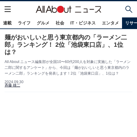
連載
ライフ
グルメ
社会
IT・ビジネス
エンタメ
リサ
麺がおいしいと思う東京都内の「ラーメン二
郎」ランキング！ 2位「池袋東口店」、1位
は？
All About ニュース編集部が全国10〜60代200人を対象に実施した「ラーメン
二郎に関するアンケート」から、今回は「麺がおいしいと思う東京都内のラ
ーメン二郎」ランキングを発表します！2位「池袋東口店」、1位は？
2024.09.30
斉藤 雄二