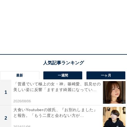
最新
一週間
一ヶ月
「普通でいて極上の女・神」篠崎愛、肌見せの
美しい姿に反響「ますます綺麗になってい...
1
2026/08/06
大食いYoutuberの彼氏、『お別れしました』
と報告。「もう二度と会わない方が...
2