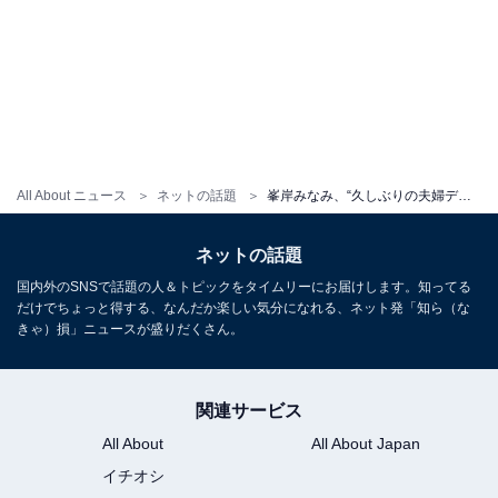
All About ニュース
ネットの話題
峯岸みなみ、“久しぶりの夫婦ディナー”ショット公開！ 「なんでこんなに体型戻せるの！？」「お母さんの顔」
ネットの話題
国内外のSNSで話題の人＆トピックをタイムリーにお届けします。知ってる
だけでちょっと得する、なんだか楽しい気分になれる、ネット発「知ら（な
きゃ）損」ニュースが盛りだくさん。
関連サービス
All About
All About Japan
イチオシ