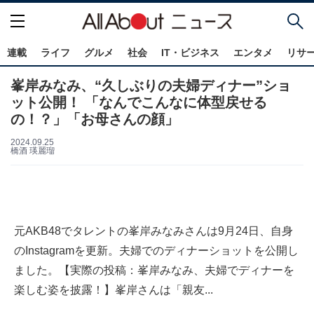
連載
ライフ
グルメ
社会
IT・ビジネス
エンタメ
リサ
峯岸みなみ、“久しぶりの夫婦ディナー”ショ
ット公開！ 「なんでこんなに体型戻せる
の！？」「お母さんの顔」
2024.09.25
橋酒 瑛麗瑠
元AKB48でタレントの峯岸みなみさんは9月24日、自身
のInstagramを更新。夫婦でのディナーショットを公開し
ました。【実際の投稿：峯岸みなみ、夫婦でディナーを
楽しむ姿を披露！】峯岸さんは「親友...