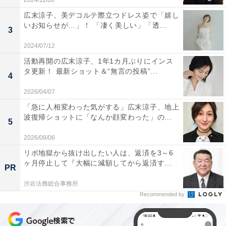
2024/11/06
広末涼子、美デコルテ際立つドレス姿で「嬉し
いお知らせが…」！ 「凄く美しい」「透...
3
2024/07/12
活動再開の広末涼子、1年1カ月ぶりにインス
タ更新！ 最新ショット＆“無言の投稿”...
4
2026/04/07
「急に人相変わった気がする」広末涼子、地上
波復帰ショットに「なんか顔変わった」の...
5
2026/08/06
リボ地獄から抜け出したい人は、返済を3～6
ヶ月停止して『大幅に減額してから返済す...
PR
渋谷法務総合事務所
Recommended by