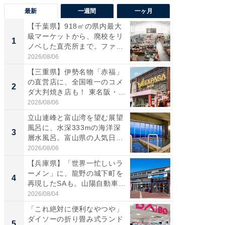
最新
一週間
一ヶ月
【千葉県】918㎡の県内最大
【兵庫
級マーケットから、廃校をリ
ーメン
1
1
ノベした直売所まで。ファ
再現した
ー...
道...
2026/08/06
2026/08/0
【三重県】伊勢名物「赤福」
【三重
の直営店に、全国唯一のコメ
「鈴鹿天
2
2
ダ大判焼き店も！ 東名阪・
は100
伊...
2026/08/06
2026/08/0
立山連峰と富山湾を望む展望
「ミニオ
風呂に、水深333mの海洋深
ッグ！ 
3
3
層水風呂。富山県の人気日
ど、夏限
帰...
2026/08/06
2026/08/0
【兵庫県】「世界一忙しいラ
【埼玉
ーメン」に、龍野の城下町を
「行田天
4
4
再現したSAも。山陽自動車
は和の
道...
が...
2026/08/04
2026/08/0
「これ絶対に便利なやつや」
【石川
ダイソーの折り畳み式ランド
湯】「天
5
5