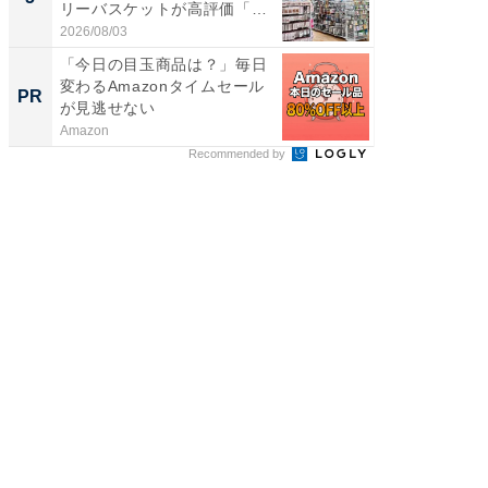
リーバスケットが高評価「使
賀ゆめ
わ...
お...
2026/08/03
2026/08/0
「今日の目玉商品は？」毎日
「今日
変わるAmazonタイムセール
変わるA
PR
PR
が見逃せない
が見逃
Amazon
Amazon
Recommended by