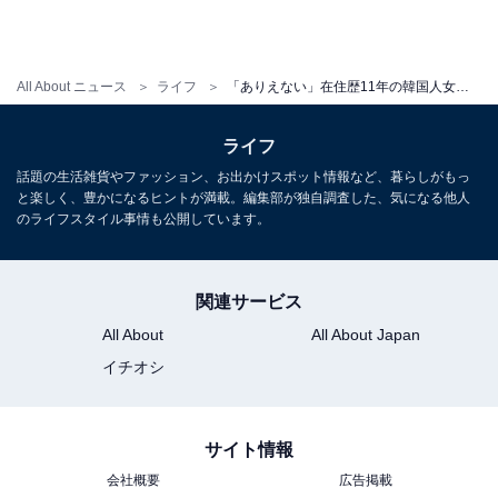
とでしょう。
シルベスター・スタローンが主演を務める映画『ロッキ
All About ニュース
ライフ
「ありえない」在住歴11年の韓国人女性に聞いた、いまだに「どうしても食べられない日本食」とは
ー』（1976年制作）では、無名のボクサーでお金がない
ロッキーが、栄養補給のためにコップに生卵を5つ入れ
ライフ
て一気に飲み干す場面があります。この場面では、アメ
話題の生活雑貨やファッション、お出かけスポット情報など、暮らしがもっ
リカの観客から嵐のように悲鳴が上がったという話を聞
と楽しく、豊かになるヒントが満載。編集部が独自調査した、気になる他人
のライフスタイル事情も公開しています。
いたことがあります。
今まで、ロッキーの“漢気”に対する称賛の悲鳴だと思っ
関連サービス
ていたのですが、今回のミンさんの話を聞くと、もしか
All About
All About Japan
すると、そうではないのかもしれませんね……。
イチオシ
この記事の筆者：福島 ゆき プロフィール
アニメや漫画のレビュー、エンタメトピックスなどを中
サイト情報
心に、オールジャンルで執筆中のライター。時々、店舗
会社概要
広告掲載