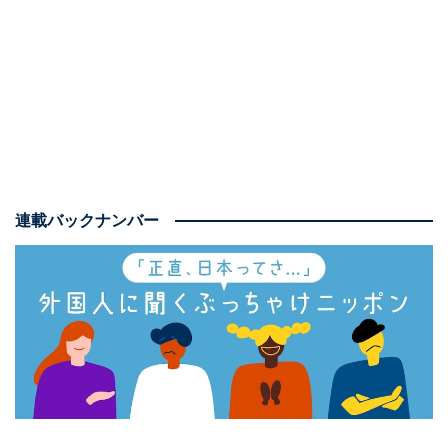
「一生無理！」“ありえない”日本の食べ物とは？
日本以外にもニュージーランドへ留学したり、アメリ
カ、オーストラリア、香港などさまざまな国への渡航経
験があるミンさん。日本在住歴も11年になり、来日当初
は「えっ!?」と思った食べ物でも、現在では食べられな
いものはほぼなくなったと言います。
連載バックナンバー
そんなミンさんが、いまだに「絶対無理！」「一生無
理！」だと言う、日本人が食べる“ありえない”ものと
は……？
「生卵ごはん、です！」