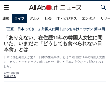
連載
ライフ
グルメ
社会
IT・ビジネス
エンタメ
リサ
「正直、日本ってさ…」外国人に聞くぶっちゃけニッポン 第24回
「ありえない」在住歴11年の韓国人女性に聞
いた、いまだに「どうしても食べられない日
本食」とは
日本に住む外国人が驚く「日本の生活事情」とは？ 在住歴11年の韓国人女性
に、カルチャーギャップを感じる点や、驚いた日本の文化などを聞いてみま
した。
2024.09.20
福島 ゆき