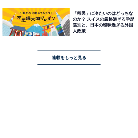
「移民」に冷たいのはどっちな
のか？ スイスの厳格過ぎる学歴
選別と、日本の曖昧過ぎる外国
人政策
名作映画『ロッキー』のワンシーンも、まさ
か……
連載をもっと見る
ミンさんがニュージーランドに留学していた時のこと。
1人の日本人留学生が二日酔いを解消するために、コー
ラに生卵を入れて一気飲み。それを見て、その場にいた
ニュージーランドの学生からも悲鳴が上がったのだそ
う。
ミンさんも「生卵を飲むなんて、全世界1億何千万人中
この人だけだ！」と思っていた矢先、「卵かけごはん」
をおいしそうに食す日本人たちに出会い、さぞ驚いたこ