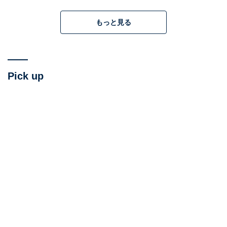
すが……。
もっと見る
「初めて生卵を食べる人を見たときは、衝撃でした！ あ
んな食感のものを食べるの!? おいしいの？ と、もうパニ
ックです。今でも想像しただけで、パニックです」と、
今後も自分が生卵を食べることは、想像もできないとの
Pick up
こと。
「韓国では、というより日本以外の多くの国がそうなの
ですが、卵は冷蔵庫に入れません。常温保存です。だか
ら、日本で最初に冷蔵庫に入っている卵を見たときは驚
きました。しかも、日本の冷蔵庫は“卵ケース”などとい
う卵用のスペースまであるんですもん！」
えっ、「卵ケース」って全世界共通ツールじゃないんで
すか？ インターネット上で「卵ケース」で検索すると、