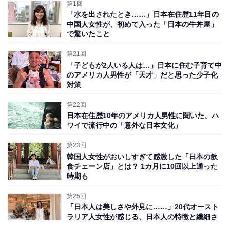
第1回
「水を出されたとき……」日本在住歴11年目の
中国人女性が、初めて入った「日本の牛丼屋」
で驚いたこと
第21回
「子どもが2人いる人は…」日本に住む子育て中
のアメリカ人男性が「天才」だと思った少子化
対策
第22回
日本在住歴10年のアメリカ人男性に聞いた、ハ
ワイで流行中の「意外な日本文化」
第23回
韓国人女性がおいしすぎて感激した「日本の飲
生卵をごはんにかける「卵かけごはん」といえば、日本
食チェーン店」とは？ 1カ月に10回以上通った
人にとって至福の食べ物の1つ。「TKG（卵・かけ・ご
時期も
はん）」といった言葉もあるほど親しまれており、「卵
第25回
かけごはん」専用の高級卵やしょうゆがあるなど、日本
「日本人は美しさや外見に……」20代オースト
人が「卵かけごはん」にかける情熱は相当なものなので
ラリア人女性が感じる、日本人の特徴と繊細さ