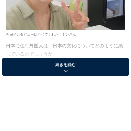
今回インタビューに応じてくれた、ミンさん
日本に住む外国人は、日本の文化についてどのように感
じているのでしょうか。
続きを読む
今回インタビューに応じてくれたのは、2013年の1月か
ら日本に在住している韓国人女性のミンさん。韓国にい
るときに趣味で勉強した日本語を活用して、さまざまな
日韓交流会で日本人との交友関係を築いてきたのだそう
です。日本についてさらに興味が出てきたところ、長期
出張で韓国に滞在していた今の夫と出会い、日本に来る
ことに。現在はかわいい息子とともに、家族3人で暮ら
しています。