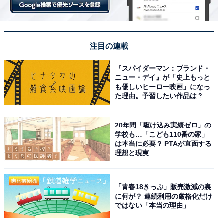
かれます。ちなみに、ミンさんの家庭はマーガリン派で
した。
「生卵に関しては、韓国人は基本的に食べないけれど、
注目の連載
生肉を用いた『ユッケ』には最後に黄身だけをのせて食
『スパイダーマン：ブランド・
べることはあります。そう考えると、生の白身に抵抗が
ニュー・デイ』が「史上もっと
あるのかも……。白身は焼いたりゆでたりしないと絶対
も優しいヒーロー映画」になっ
た理由。予習したい作品は？
に食べられません！」
20年間「駆け込み実績ゼロ」の
学校も…「こども110番の家」
は本当に必要？ PTAが直面する
理想と現実
「青春18きっぷ」販売激減の裏
に何が？ 連続利用の厳格化だけ
ではない「本当の理由」