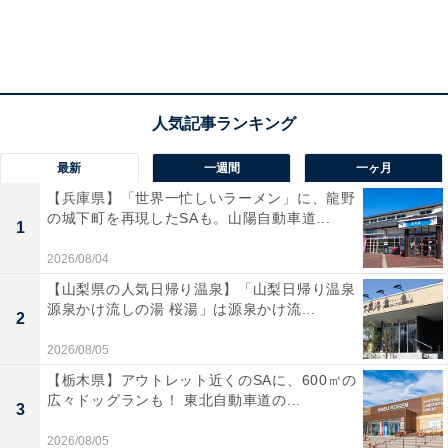
サイズも価格帯も実にさまざまな卵ケースがずらりと出
てきますよ？ さらに日本では「冷蔵庫のドアポケットに
卵は入れない」など、卵の保存方法で論争が起こるくら
いです。
最新
一週間
一ヶ月
【兵庫県】「世界一忙しいラーメン」に、龍野
の城下町を再現したSAも。山陽自動車道...
1
2026/08/04
【山梨県の人気日帰り温泉】「山梨日帰り温泉
源泉かけ流しの湯 桜湯」は源泉かけ流...
2
2026/08/05
【栃木県】アウトレット近くのSAに、600㎡の
広々ドッグランも！ 東北自動車道の...
3
2026/08/05