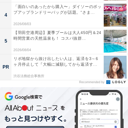
無性に食べたくなる、 韓国式「卵かけごはん」
「面白いのあったから購入〜」ダイソーのポッ
プアップランドリーバッグが話題。“さま...
4
ミンさんによると、韓国にも「卵かけごはん」はあるそ
2026/08/03
うです。しかし日本とは違い、「生卵じゃなくて、ごは
【羽田空港周辺】夏季プールは大人450円＆24
んの上に目玉焼きがのっているもの。好みで黄身だけは
時間営業の天然温泉も！ コスパ抜群...
5
半熟にしたり、完全に焼いたりして食べます。それにバ
ターやマーガリンを添えるのが国民的な食べ方なんで
2026/08/04
す」とのこと。
リボ地獄から抜け出したい人は、返済を3～6
ヶ月停止して『大幅に減額してから返済す...
PR
さらに、「韓国式『卵かけごはん』は、朝鮮戦争が終わ
渋谷法務総合事務所
って、韓国駐屯していたアメリカ部隊から流れてきたバ
Recommended by
ターを、当時食糧が十分に足りていなかった韓国人たち
がごはんに添えて食べたことに始まったのだそうです」
と言います。韓国式「卵かけごはん」は、ごはんの上に
好みの焼き加減で焼いた目玉焼き、ごま油、しょうゆが
のっていて、家庭によってバター派、マーガリン派が分