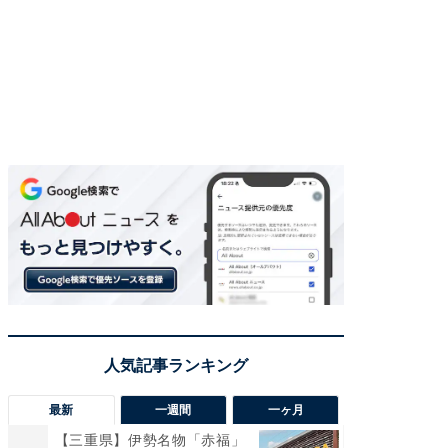
最新
一週間
一ヶ月
【三重県】伊勢名物「赤福」
【兵庫