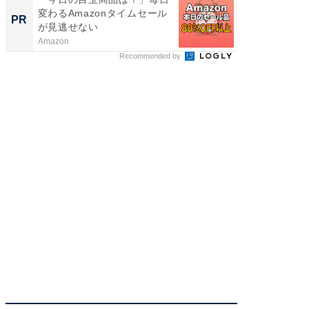
変わるAmazonタイムセール
で選ぶR
PR
PR
が見逃せない
Amazon
ReFa GIN
Recommended by