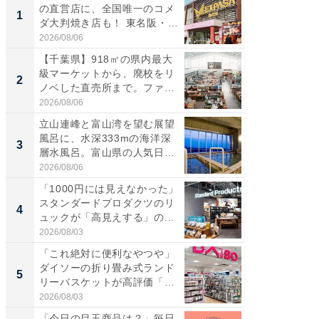
の直営店に、全国唯一のコメ
ーメン
1
1
ダ大判焼き店も！ 東名阪・
再現した
伊...
道...
2026/08/06
2026/08/0
【千葉県】918㎡の県内最大
【三重
級マーケットから、廃校をリ
の直営
2
2
ノベした直売所まで。ファ
ダ大判焼
ー...
伊...
2026/08/06
2026/08/0
立山連峰と富山湾を望む展望
【千葉県
風呂に、水深333mの海洋深
級マー
3
3
層水風呂。富山県の人気日
ノベし
帰...
ー...
2026/08/06
2026/08/0
「1000円には見えなかった」
立山連
スタンダードプロダクツのリ
風呂に、
4
4
ュックが「高見えする」の...
層水風
帰...
2026/08/03
2026/08/0
「これ絶対に便利なやつや」
「これ
ダイソーの折り畳み式ランド
ダイソ
5
5
リーバスケットが高評価「使
リーバ
わ...
わ...
2026/08/03
2026/08/0
「今日の目玉商品は？」毎日
特別な名