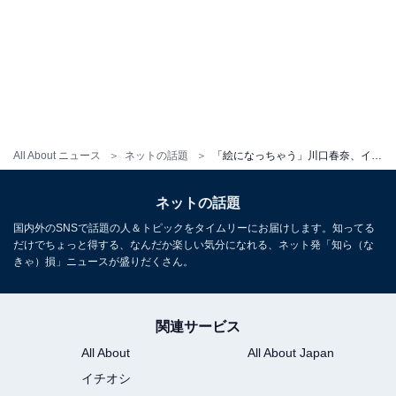
All About ニュース
ネットの話題
「絵になっちゃう」川口春奈、イタリアの街並みを歩くショットに「美しすぎ」「いつもステキだわ」の声！
ネットの話題
国内外のSNSで話題の人＆トピックをタイムリーにお届けします。知ってる
だけでちょっと得する、なんだか楽しい気分になれる、ネット発「知ら（な
きゃ）損」ニュースが盛りだくさん。
関連サービス
All About
All About Japan
イチオシ