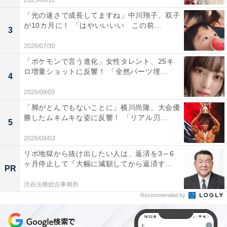
2025/06/12
「光の速さで成長してますね」中川翔子、双子
が10カ月に！ 「はやいいいい この前...
3
2026/07/30
「ポケモンで言う進化」女性タレント、25キ
ロ増量ショットに反響！ 「全然パーツ埋...
4
2026/08/05
「脚がとんでもないことに」横川尚隆、大会優
勝したムキムキな姿に反響！ 「リアル刃...
5
2026/08/03
リボ地獄から抜け出したい人は、返済を3～6
ヶ月停止して『大幅に減額してから返済す...
PR
渋谷法務総合事務所
Recommended by