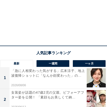
最新
一週間
一ヶ月
「急に人相変わった気がする」広末涼子、地上
波復帰ショットに「なんか顔変わった」の...
1
2026/08/06
女装姿が話題の47歳2児の父親、ビフォーアフ
ター姿を公開！ 「素顔もお美しくて納...
2