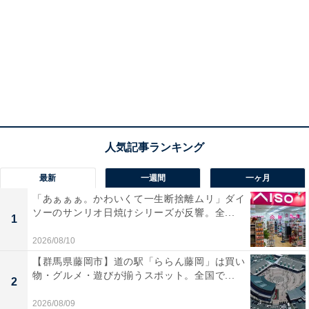
最新
一週間
一ヶ月
「あぁぁぁ。かわいくて一生断捨離ムリ」ダイ
ソーのサンリオ日焼けシリーズが反響。全...
1
2026/08/10
【群馬県藤岡市】道の駅「ららん藤岡」は買い
物・グルメ・遊びが揃うスポット。全国で...
2
2026/08/09