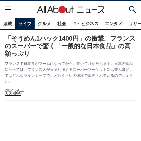
連載
ライフ
グルメ
社会
IT・ビジネス
エンタメ
リサ
「そうめん1パック1400円」の衝撃。フランス
のスーパーで驚く「一般的な日本食品」の高
額っぷり
フランスで日本食がブームになってから、長い年月がたちます。日本の食品
に至っては、フランス人が日頃利用するスーパーマーケットにも並ぶほど。
ではどんなラインナップで、どれくらいの値段で販売されているのでしょう
か。
2024.09.11
大内 聖子