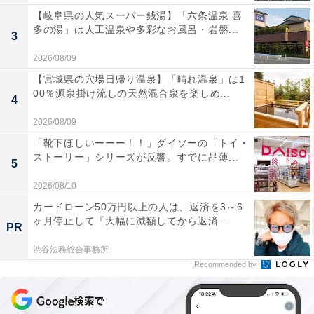
【岐阜県の人気スーパー銭湯】「六条温泉 喜
多の湯」は人工温泉や多彩なお風呂・岩盤...
3
2026/08/09
【宮城県の穴場日帰り温泉】「晴れ温泉」は1
00％源泉掛け流しの天然混合泉を楽しめ...
4
2026/08/09
「靴下ほしいーーー！！」ダイソーの「トイ・
ストーリー」シリーズが反響。すでに品薄...
5
2026/08/10
カードローン50万円以上の人は、返済を3～6
ヶ月停止して『大幅に減額してから返済...
PR
渋谷法務総合事務所
Recommended by