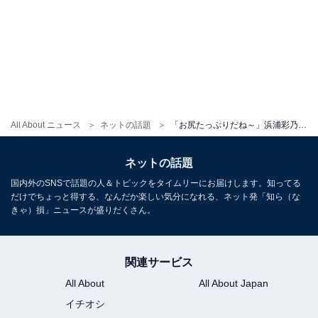
All About ニュース
ネットの話題
「お尻たっぷりだね～」浜浦彩乃、美谷間チラ見せのグラビアショットに「わがままぼでー」とファン歓喜！
ネットの話題
国内外のSNSで話題の人＆トピックをタイムリーにお届けします。知ってる
だけでちょっと得する、なんだか楽しい気分になれる、ネット発「知ら（な
きゃ）損」ニュースが盛りだくさん。
関連サービス
All About
All About Japan
イチオシ