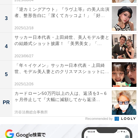
2023/08/04
「逆カミングアウト」『ラヴ上等』の美人出演
者、整形告白に「潔くてカッコよ！」「好...
3
2025/12/18
サッカー日本代表・上田綺世、美人モデル妻と
の結婚式ショット披露！ 「美男美女」「...
4
2023/06/27
「年々イケメン」サッカー日本代表・上田綺
世、モデル美人妻とのクリスマスショットに...
5
2025/12/26
カードローン50万円以上の人は、返済を3～6
ヶ月停止して『大幅に減額してから返済...
PR
渋谷法務総合事務所
Recommended by