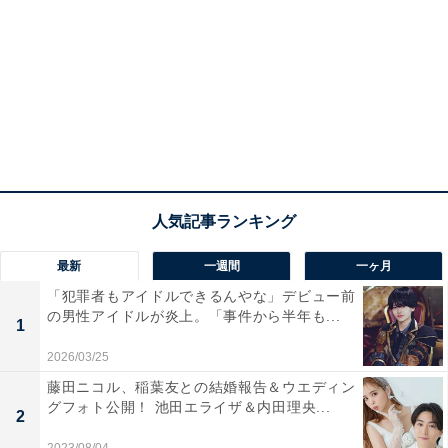
最新
一週間
一ヶ月
「犯罪者もアイドルできるんやな」デビュー前
の男性アイドルが炎上。「事件から半年も...
1
2026/03/25
藤田ニコル、稲葉友との結婚報告＆ウエディン
グフォト公開！ 池田エライザ＆内田理央...
2