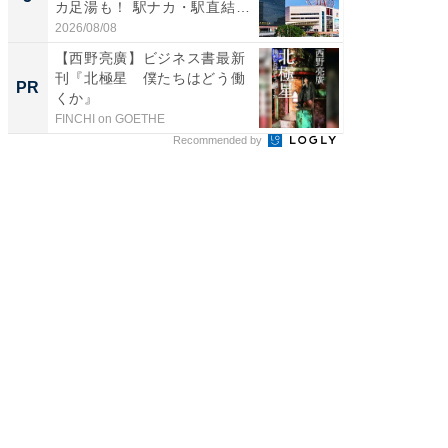
カ足湯も！ 駅ナカ・駅直結
層水風
ス...
帰...
2026/08/08
2026/08/0
【西野亮廣】ビジネス書最新
【西野
刊『北極星 僕たちはどう働
を追求
PR
PR
くか』
は
FINCHI on GOETHE
FINCHI o
Recommended by