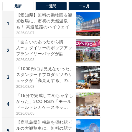
最新
一週間
一ヶ月
【愛知県】無料の動物園＆観
【兵庫
光牧場に、市初の天然温泉
ーメン
1
1
も！ 高速道路のハイウェイオ
再現した
ア...
道...
2026/08/07
2026/08/0
「面白いのあったから購
【三重
入〜」ダイソーのポップアッ
の直営
2
2
プランドリーバッグが話
ダ大判焼
題。“さま...
伊...
2026/08/03
2026/08/0
「1000円には見えなかった」
【千葉県
スタンダードプロダクツのリ
級マー
3
3
ュックが「高見えする」の...
ノベし
ー...
2026/08/03
2026/08/0
「15分で完成してめちゃ楽し
「100
かった」3COINSの「モール
スタン
4
4
ドールトレカケースキッ...
ュックが
2026/08/05
2026/08/0
【鹿児島県】桜島を望む駅ビ
立山連
ルの大観覧車に、無料の駅ナ
風呂に、
5
5