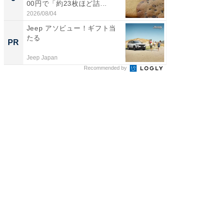
00円で「約23枚ほど詰...
は和の
が...
2026/08/04
2026/08/0
Jeep アソビュー！ギフト当
すべて
たる
るその
PR
PR
Jeep Japan
COCO VIL
Recommended by