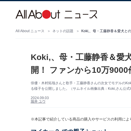
All About ニュース
ネットの話題
Koki,、母・工藤静香＆愛犬と
Koki,、母・工藤静香＆
開！ ファンから10万90
俳優・木村拓哉さんと歌手・工藤静香さんの次女でモデルのKoki,
る様子を公開しました。（サムネイル画像出典：Koki,さん公式Ins
2024.09.03
堀井 ユウ
※本記事で紹介している商品の購入やサービスの利用によ