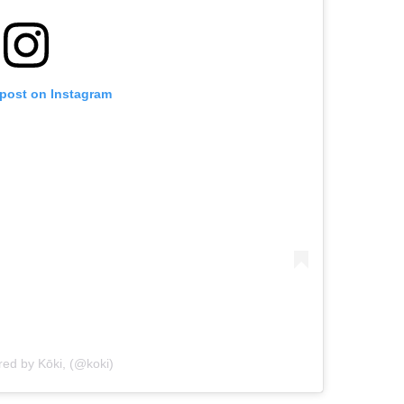
 post on Instagram
red by Kōki, (@koki)