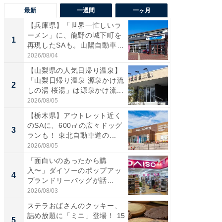
最新
一週間
一ヶ月
【兵庫県】「世界一忙しいラ
「気に
ーメン」に、龍野の城下町を
る〜」3
1
1
再現したSAも。山陽自動車
バー」
道...
好...
2026/08/04
2026/07/3
【山梨県の人気日帰り温泉】
【三重
「山梨日帰り温泉 源泉かけ流
「鈴鹿天
2
2
しの湯 桜湯」は源泉かけ流...
は100
2026/08/05
2026/08/0
【栃木県】アウトレット近く
「ミニオ
のSAに、600㎡の広々ドッグ
ッグ！ 
3
3
ランも！ 東北自動車道の...
ど、夏限
2026/08/05
2026/08/0
「面白いのあったから購
ステラ
入〜」ダイソーのポップアッ
詰め放題
4
4
プランドリーバッグが話
00円で「
題。“さま...
2026/08/03
2026/08/0
ステラおばさんのクッキー、
【埼玉
詰め放題に「ミニ」登場！ 15
「行田天
5
5