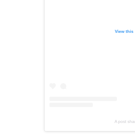
View this
A post sha