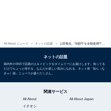
All About ニュース
ネットの話題
上田竜也、“8億円”を全額使用!? 「一体何に使ったんだ...」「そんなことよりビジュが2次元すぎて」
ネットの話題
国内外のSNSで話題の人＆トピックをタイムリーにお届けします。知ってる
だけでちょっと得する、なんだか楽しい気分になれる、ネット発「知ら（な
きゃ）損」ニュースが盛りだくさん。
関連サービス
All About
All About Japan
イチオシ