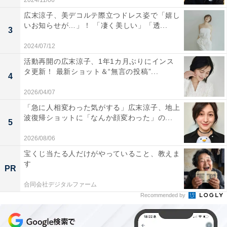
2024/11/06
広末涼子、美デコルテ際立つドレス姿で「嬉し
いお知らせが…」！ 「凄く美しい」「透...
3
2024/07/12
活動再開の広末涼子、1年1カ月ぶりにインス
タ更新！ 最新ショット＆“無言の投稿”...
4
2026/04/07
「急に人相変わった気がする」広末涼子、地上
波復帰ショットに「なんか顔変わった」の...
5
2026/08/06
宝くじ当たる人だけがやっていること、教えま
す
PR
合同会社デジタルファーム
Recommended by