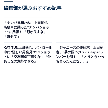
編集部が選ぶおすすめ記事
「ナンパ日和だね」上田竜也、
高級車に乗った“ナンパショッ
ト”に反響！ 「顔が良すぎ」
「乗せて」
KAT-TUN上田竜也、パトロール
「ジャニーズの後始末」上田竜
中に“怪しい男発見”!? 2ショッ
也、“夢の国”でTravis Japanメ
トに「交友関係宇宙やな」「仲
ンバーを倒す！ 「とうとうやっ
良しなの意外すぎる」
ちまったんだな、、」