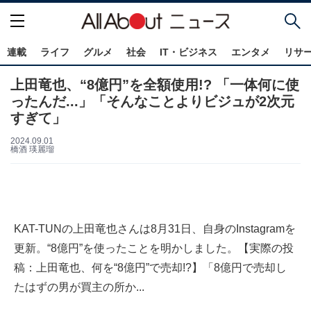
連載
ライフ
グルメ
社会
IT・ビジネス
エンタメ
リサ
上田竜也、“8億円”を全額使用!? 「一体何に使
ったんだ...」「そんなことよりビジュが2次元
すぎて」
2024.09.01
橋酒 瑛麗瑠
KAT-TUNの上田竜也さんは8月31日、自身のInstagramを
更新。“8億円”を使ったことを明かしました。【実際の投
稿：上田竜也、何を“8億円”で売却!?】「8億円で売却し
たはずの男が買主の所か...