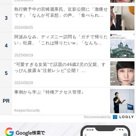
2026/08/05
執行猶予中の宮崎麗果氏、近影公開に「激痩せ
です」「なんか可哀想」の声。「食べられ...
3
2026/08/05
阿波みなみ、ディズニー訪問も「ガチで帰りた
い」吐露。「これは帰りたいw」「なんち...
4
2025/06/19
“可愛すぎる女装”で話題の46歳2児の父親、す
っぴん披露＆“注射レシピ”公開！ ...
5
2024/09/28
事例から学ぶ『特権アクセス管理』
PR
KeeperSecurity
Recommended by