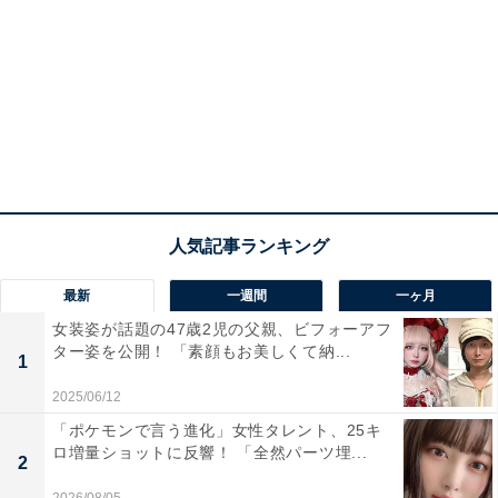
最新
一週間
一ヶ月
女装姿が話題の47歳2児の父親、ビフォーアフ
ター姿を公開！ 「素顔もお美しくて納...
1
2025/06/12
「ポケモンで言う進化」女性タレント、25キ
ロ増量ショットに反響！ 「全然パーツ埋...
2