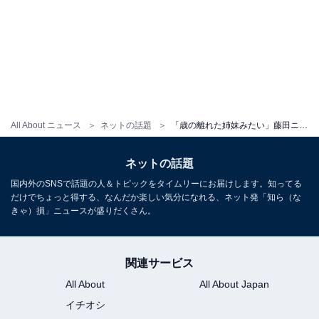
All About ニュース
ネットの話題
「歳の離れた姉妹みたい」藤田ニコル、6歳歌姫とツーショット！ 「大きくなりましたね」「天使が二人」
ネットの話題
国内外のSNSで話題の人＆トピックをタイムリーにお届けします。知ってる
だけでちょっと得する、なんだか楽しい気分になれる、ネット発「知ら（な
きゃ）損」ニュースが盛りだくさん。
関連サービス
All About
All About Japan
イチオシ