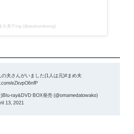
y 麻生久美子mg (@asokumikomg)
の夫さんがいました(1人は元)
#まめ夫
ter.com/eZkvpO6nfP
-ray&DVD BOX発売 (@omamedatowako)
ril 13, 2021