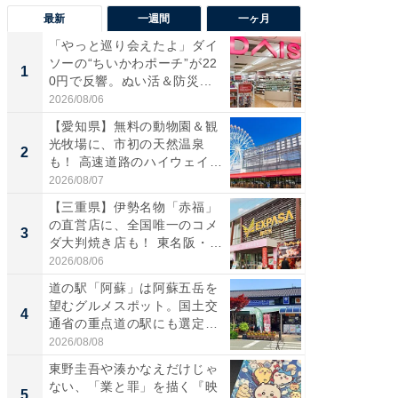
最新
一週間
一ヶ月
「やっと巡り会えたよ」ダイ
【兵庫
ソーの“ちいかわポーチ”が22
ーメン
1
1
0円で反響。ぬい活＆防災...
再現した
道...
2026/08/06
2026/08/0
【愛知県】無料の動物園＆観
【三重
光牧場に、市初の天然温泉
の直営
2
2
も！ 高速道路のハイウェイオ
ダ大判焼
ア...
伊...
2026/08/07
2026/08/0
【三重県】伊勢名物「赤福」
【千葉県
の直営店に、全国唯一のコメ
級マー
3
3
ダ大判焼き店も！ 東名阪・
ノベし
伊...
ー...
2026/08/06
2026/08/0
道の駅「阿蘇」は阿蘇五岳を
「100
望むグルメスポット。国土交
スタン
4
4
通省の重点道の駅にも選定｜
ュックが
阿...
2026/08/08
2026/08/0
東野圭吾や湊かなえだけじゃ
立山連
ない、「業と罪」を描く『映
風呂に、
5
5