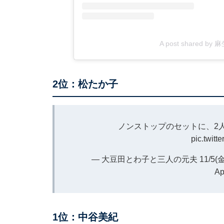
A post shared b
2位：松たか子
ノンストップのセットに、2人
pic.twit
— 大豆田とわ子と三人の元夫 11/5(金)Blu
Ap
1位：中谷美紀