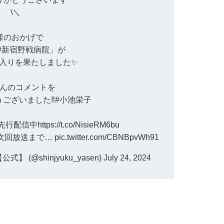
\＼
様のおかげで
#新宿野戦病院
」が
入りを果たしました✨️
んのコメントを
うございました‼
#小池栄子
先行配信中
https://t.co/NisieRM6bu
次回放送まで…
pic.twitter.com/CBNBpvWh91
 (@shinjyuku_yasen)
July 24, 2024