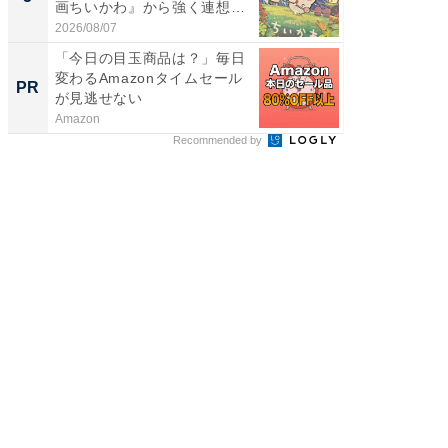
画ちいかわ』から強く連想し
層水風
た...
帰...
2026/08/07
2026/08/0
「今日の目玉商品は？」毎日
「今日
変わるAmazonタイムセール
変わるA
PR
PR
が見逃せない
が見逃
Amazon
Amazon
Recommended by