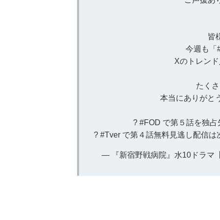
皆
今週も「
Xのトレンド
たくさ
本当にありがと
?
#FOD
で第５話を独占
?
#Tver
で第４話無料見逃し配信は
— 『新宿野戦病院』水10ドラマ【公式】