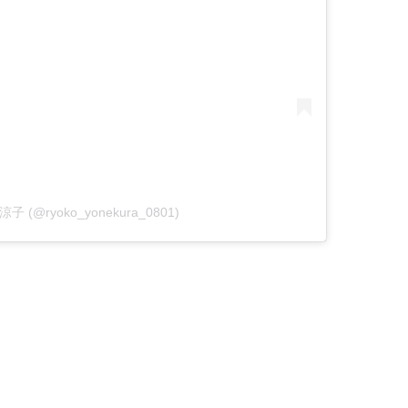
倉涼子 (@ryoko_yonekura_0801)