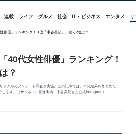
連載
ライフ
グルメ
社会
IT・ビジネス
エンタメ
リ
性俳優」ランキング！ 1位「中谷美紀」、続く2位は？
「40代女性俳優」ランキング！
位は？
いて、オリジナルのアンケート調査を実施。この記事では、その結果をまとめた
ます。（サムネイル画像出典：中谷美紀さん公式Instagram）