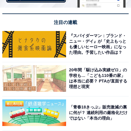
注目の連載
こちらもおすすめ
44歳、スペック自慢の学歴厨？ 実家は太いが強
『スパイダーマン：ブランド・
烈な実母の高望みに応えられるのか？
ニュー・デイ』が「史上もっと
も優しいヒーロー映画」になっ
た理由。予習したい作品は？
20年間「駆け込み実績ゼロ」の
学校も…「こども110番の家」
は本当に必要？ PTAが直面する
理想と現実
1
2
「青春18きっぷ」販売激減の裏
に何が？ 連続利用の厳格化だけ
ではない「本当の理由」