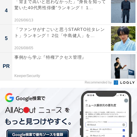
「背まで高いと思わなかった」“身長を知って
取材などのリポート記事も担当。All AboutおよびAll
驚いた40代男性俳優”ランキング！ 1...
4
About ニュースでのライター歴は5年。
2026/06/13
「ファンサがすごいと思うSTARTO社タレン
「モラハラ」「性格が合わない」
ト」ランキング！ 2位「中島健人」を...
5
次ページ
に次ぐ回答は？
2026/08/05
事例から学ぶ『特権アクセス管理』
PR
KeeperSecurity
Recommended by