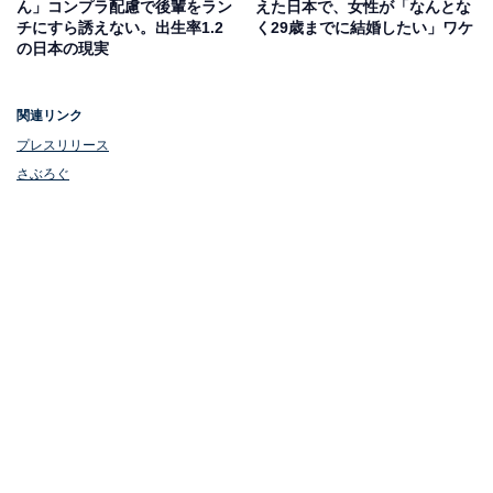
ん」コンプラ配慮で後輩をラン
えた日本で、女性が「なんとな
チにすら誘えない。出生率1.2
く29歳までに結婚したい」ワケ
の日本の現実
関連リンク
プレスリリース
さぶろぐ
1位：モラハラ
1位は、「モラハラ」でした。「モラルハラスメント」
の略語で、人格を否定するような発言や束縛、無視など
の態度をとることで相手を精神的に傷つけていく「モラ
ハラ」の加害者は、夫と妻、どちらのケースもあり得る