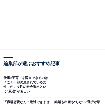
2位は、「性格が合わない」と感じるとき。相手の性格
を十分に知ったうえで結婚していると思っていても、一
緒に生活してみると知らない面が見えてきたり、今まで
気にも留めなかったことが気になるようになったり……
という人も多いようです。
回答者からは、「付き合ってるときは自分勝手すら全て
が大丈夫でしたが、いざ結婚して一緒に住んでみるとそ
の自分勝手がイラつきに。笑」（女性30代）、「妻が機
嫌のムラが激しいので、それに振り回されて疲れる事が
編集部が選ぶおすすめ記事
あるため」（男性30代）、「イライラする事が増えると
離れた方が楽だと思ってしまう。ずっとこの生活が続く
仕事×子育てを両立できるのは
「ごく一部の恵まれている女
と思うと離れたくなる」（女性40代）などの声がありま
性」か。女性の社会進出とい
した。
う“風潮”が苦しい
「職場恋愛なんて絶対できませ
結婚も出産も“しない”選択が増