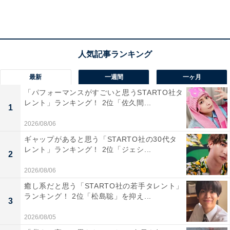
ことです。
回答者からは、「俺は働いているんだ、疲れたと言う
な、ため息をつくな、どうせパートだろう、などとこと
あるごとに言われる。言い返すと逆ギレをして物に当た
最新
一週間
一ヶ月
る」（女性30代）、「自分の思い通りにならないと、夫
「パフォーマンスがすごいと思うSTARTO社タ
は『クズ』や『家から出ていけ』と言ってくるから」
レント」ランキング！ 2位「佐久間...
1
（女性40代）などのほか、「モラハラは自分への影響だ
2026/08/06
けでなく、子供に間違った常識を植え付けてしまいそう
な悪影響がありそうなので、むしろ子供がいるからこそ
ギャップがあると思う「STARTO社の30代タ
レント」ランキング！ 2位「ジェシ...
別れなきゃいけないと感じるかもしれません」（男性40
2
代）とのコメントもありました。
2026/08/06
癒し系だと思う「STARTO社の若手タレント」
ランキング！ 2位「松島聡」を抑え...
この記事の筆者：福島 ゆき プロフィール
3
アニメや漫画のレビュー、エンタメトピックスなどを中
2026/08/05
心に、オールジャンルで執筆中のライター。時々、店舗