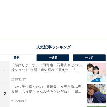
最新
一週間
一ヶ月
「結婚しまーす」上田竜也、石井杏奈との“夫
婦ショット”公開「通知欄みて震えた」「...
1
2025/11/27
「いつ子供産んだの」篠崎愛、女児と遊ぶ姿に
反響「もう愛ちゃんの子みたいだね」「完...
2
2025/10/17