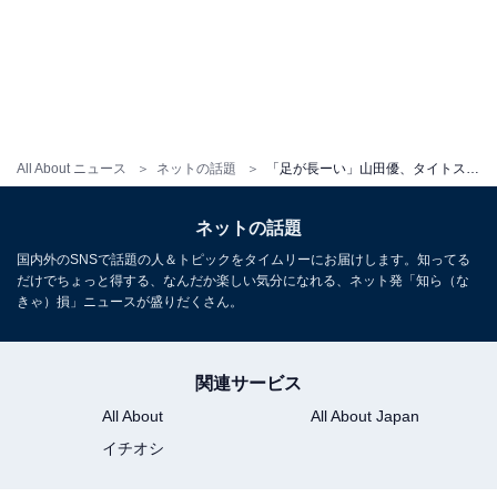
All About ニュース
ネットの話題
「足が長ーい」山田優、タイトスカートから美脚あらわに！ 「スタイル抜群で美肌」
ネットの話題
国内外のSNSで話題の人＆トピックをタイムリーにお届けします。知ってる
だけでちょっと得する、なんだか楽しい気分になれる、ネット発「知ら（な
きゃ）損」ニュースが盛りだくさん。
関連サービス
All About
All About Japan
イチオシ