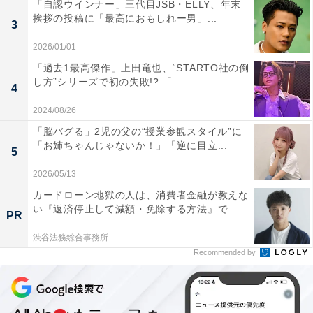
「自認ウインナー」三代目JSB・ELLY、年末
挨拶の投稿に「最高におもしれー男」...
3
2026/01/01
「過去1最高傑作」上田竜也、“STARTO社の倒
し方”シリーズで初の失敗!? 「...
4
2024/08/26
「脳バグる」2児の父の“授業参観スタイル”に
「お姉ちゃんじゃないか！」「逆に目立...
5
2026/05/13
カードローン地獄の人は、消費者金融が教えな
い『返済停止して減額・免除する方法』で...
PR
渋谷法務総合事務所
Recommended by