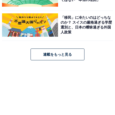
「移民」に冷たいのはどっちな
のか？ スイスの厳格過ぎる学歴
選別と、日本の曖昧過ぎる外国
人政策
連載をもっと見る
購入は書店、コンビニ、ネットショップなどか
ら！
『I’m donut？』のかわいいグッズが付属するファッショ
ン誌『sweet（スウィート）』は、8月9日より全国の書