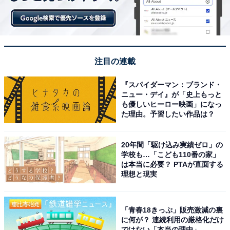
注目の連載
『スパイダーマン：ブランド・
ニュー・デイ』が「史上もっと
も優しいヒーロー映画」になっ
た理由。予習したい作品は？
３つセットでレイヤードするとキュート！
20年間「駆け込み実績ゼロ」の
学校も…「こども110番の家」
いずれもシンプルでかわいいデザインなので、レイヤー
は本当に必要？ PTAが直面する
理想と現実
ドで利用してもかわいい！ タウンユースはもちろん、ア
ウトドアシーンなど、これからのシーズンのお出かけに
大活躍してくれそうですね。
「青春18きっぷ」販売激減の裏
に何が？ 連続利用の厳格化だけ
ではない「本当の理由」