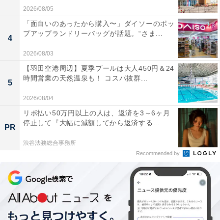
2026/08/05
「面白いのあったから購入〜」ダイソーのポッ
プアップランドリーバッグが話題。“さま...
4
2026/08/03
【羽田空港周辺】夏季プールは大人450円＆24
ロゴ入り保冷巾着
時間営業の天然温泉も！ コスパ抜群...
5
さらに、『I’m donut？』のロゴ入り保冷機能付き巾着
2026/08/04
も。白地にロゴというシンプルなデザインなので使い勝
リボ払い50万円以上の人は、返済を3～6ヶ月
手抜群。口を絞ればしっかりと保冷してくれるので、気
停止して『大幅に減額してから返済する...
PR
温が高くなる季節のお出かけにぴったりです。大きさは
渋谷法務総合事務所
縦29×横18×マチ11センチと深さがあるので、ランチボッ
Recommended by
クスも重ねて入れられます。