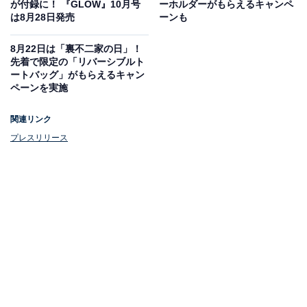
が付録に！ 『GLOW』10月号
ーホルダーがもらえるキャンペ
は8月28日発売
ーンも
含まず）なので、500ミリリットルのペットボトルもす
っぽりと入ります。
8月22日は「裏不二家の日」！
先着で限定の「リバーシブルト
“あいむくん”のチャームポーチ
ートバッグ」がもらえるキャン
ペーンを実施
関連リンク
プレスリリース