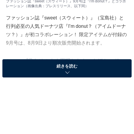
ファッション誌『sweet（スウィート）』9月号は『I’m donut？』とコラボ
レーション（画像出典：プレスリリース、以下同）
ファッション誌『sweet（スウィート）』（宝島社）と
行列必至の人気ドーナツ店『I’m donut？（アイムドーナ
ツ？）』が初コラボレーション！ 限定アイテムが付録の
9月号は、8月9日より順次販売開始されます。
ショップ袋をそのまま再現したトートほか、ドー
続きを読む
ナツモチーフの3点セット！
『sweet』9月号（税込1890円）に付属するのは、クリア
トート、保冷巾着、チャームポーチの3点セット。それ
ぞれチェックしていきましょう。
ショップ袋をそのまま再現！ ピンクのクリアトート