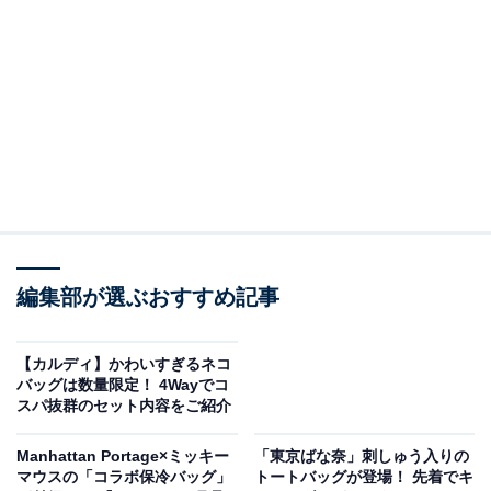
編集部が選ぶおすすめ記事
ピンクのクリアトート
【カルディ】かわいすぎるネコ
まずは『I’m donut？』のショップ袋を忠実に再現したト
バッグは数量限定！ 4Wayでコ
ートバッグ。クリアピンクにトレードマークの「？」が
スパ抜群のセット内容をご紹介
描かれた、シンプルでかわいいデザインです。水に強い
Manhattan Portage×ミッキー
「東京ばな奈」刺しゅう入りの
素材で作られているので、海などのレジャーでも活躍で
マウスの「コラボ保冷バッグ」
トートバッグが登場！ 先着でキ
きそう！ サイズは縦28×横28×マチ15センチ（持ち手を