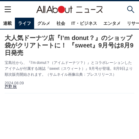
連載
ライフ
グルメ
社会
IT・ビジネス
エンタメ
リサ
大人気ドーナツ店『I’m donut？』のショップ
袋がクリアトートに！ 『sweet』9月号は8月9
日発売
宝島社から、『I’m donut？（アイムドーナツ？）』とコラボレーションした
アイテムが付属する雑誌『sweet（スウィート）』9月号が登場。8月9日より
順次販売開始されます。（サムネイル画像出典：プレスリリース）
2024.08.09
芦野 秋