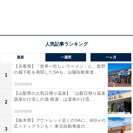
“あいむくん”のチャームポーチ
続いて、『I’m donut？』の看板キャラクター“あいむく
ん”のチャームポーチ。ピンクベージュの色味がクリアト
ートとの相性も抜群！ ボールチェーン付きなので一緒に
使うのもよさそうですね。直径10×マチ1.5センチの大き
最新
一週間
一ヶ月
さで、コインやリップなど小物を入れるのにぴったりな
【兵庫県】「世界一忙しいラーメン」に、龍野
サイズです。
の城下町を再現したSAも。山陽自動車道...
1
ロゴ入り保冷巾着
2026/08/04
【山梨県の人気日帰り温泉】「山梨日帰り温泉
源泉かけ流しの湯 桜湯」は源泉かけ流...
2
2026/08/05
【栃木県】アウトレット近くのSAに、600㎡の
広々ドッグランも！ 東北自動車道の...
3