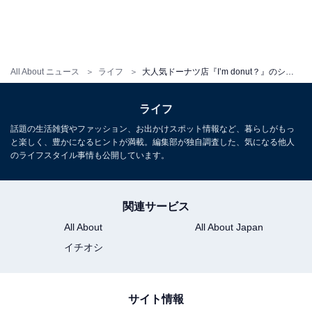
店やコンビニで順次販売開始されます。宝島社公式Web
ショップ「宝島チャンネル」をはじめとしたネット書店
でも販売されているので、気になる人はチェックしてみ
てくださいね。
All About ニュース
ライフ
大人気ドーナツ店『I’m donut？』のショップ袋がクリアトートに！ 『sweet』9月号は8月9日発売
ライフ
こちらもおすすめ
話題の生活雑貨やファッション、お出かけスポット情報など、暮らしがもっ
「シウマイ弁当」柄の巾着バッグ!? KEITA
と楽しく、豊かになるヒントが満載。編集部が独自調査した、気になる他人
MARUYAMA×崎陽軒それぞれの周年を祝うコラ
のライフスタイル事情も公開しています。
ボアイテム発売
関連サービス
All About
All About Japan
イチオシ
サイト情報