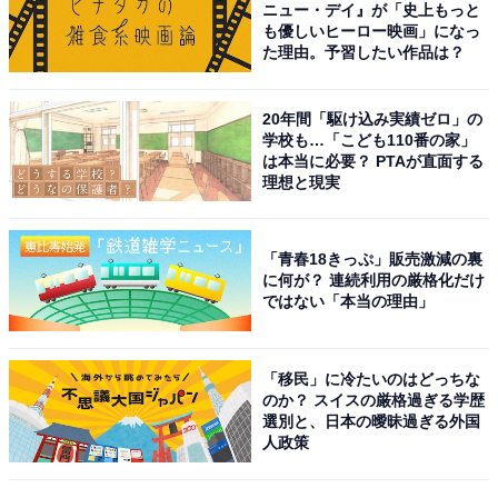
ニュー・デイ』が「史上もっと
も優しいヒーロー映画」になっ
All About ガイドがすすめる電子レンジ：シャープ
た理由。予習したい作品は？
「RE-TD184」
20年間「駆け込み実績ゼロ」の
学校も…「こども110番の家」
シャープ｜SHARP プレミアム
ジ RE-TD184-B ブラック系 RE
は本当に必要？ PTAが直面する
[18L /50/60Hz]
理想と現実
価格：22,730円（税込、送料別
(2024/7/30時点)
楽
「青春18きっぷ」販売激減の裏
に何が？ 連続利用の厳格化だけ
ではない「本当の理由」
「移民」に冷たいのはどっちな
のか？ スイスの厳格過ぎる学歴
選別と、日本の曖昧過ぎる外国
この記事の筆者：
コヤマ タカヒロ
人政策
1973年生まれ。家電とデジタルガジェットをメイン