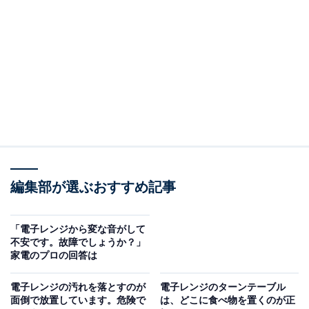
（回答）
基本的には粗大ゴミとして処分します。場合によっ
ては下取りしてもらうことも可能ですが、自治体に
粗大ゴミとして回収してもらうのが最も楽だと思い
ます。
どういうことなのか、以下で詳しく解説します。
基本的には粗大ゴミとして処分することになりま
編集部が選ぶおすすめ記事
す
「電子レンジから変な音がして
電子レンジは家電リサイクル法の対象品目ではないの
不安です。故障でしょうか？」
で、基本的には住んでいる自治体のルールに則って、粗
家電のプロの回答は
大ゴミとして処分することになります。自治体によって
電子レンジの汚れを落とすのが
電子レンジのターンテーブル
は不燃ゴミ扱いになることもあるため、自治体のWebペ
面倒で放置しています。危険で
は、どこに食べ物を置くのが正
ージなどで確認しましょう。