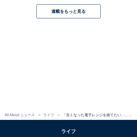
に雑誌やWebなど様々な媒体で執筆するライター。
執筆以外に監修やコンサルティングなども行ってお
連載をもっと見る
り、企業の製品開発、人材教育、PR戦略に関するア
ドバイザーなども務める。米・食味鑑定士の資格を
所有。家電のテストと撮影のための家電スタジオ
「コヤマキッチン」を用意。
次ページ
電子レンジの寿命は何年くらい？
All About ニュース
ライフ
「古くなった電子レンジを捨てたい……」ラクに処分するには？ お金に換える方法もある？
ライフ