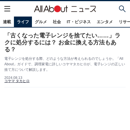
連載
ライフ
グルメ
社会
IT・ビジネス
エンタメ
リサ
「古くなった電子レンジを捨てたい……」ラ
クに処分するには？ お金に換える方法もあ
る？
電子レンジを処分する際、どのような方法が考えられるのでしょうか。「All
About」ガイドで、調理家電に詳しいコヤマタカヒロが、電子レンジの正しい
捨て方について解説します。
2024.08.13
コヤマ タカヒロ