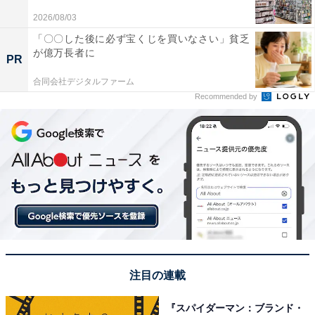
品や発送、アフターケアなど、それなりに手間がかかり
2026/08/03
ます。
「〇〇した後に必ず宝くじを買いなさい」貧乏
が億万長者に
PR
総合して考えると、最も楽なのは自治体の粗大ゴミとし
て処分してもらう方法だといえるでしょう。
合同会社デジタルファーム
Recommended by
注目の連載
『スパイダーマン：ブランド・