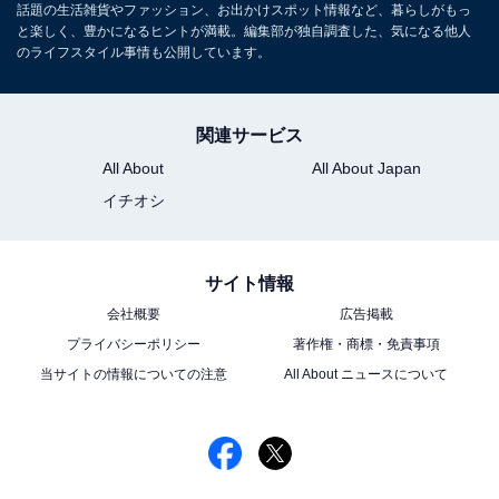
話題の生活雑貨やファッション、お出かけスポット情報など、暮らしがもっ
と楽しく、豊かになるヒントが満載。編集部が独自調査した、気になる他人
のライフスタイル事情も公開しています。
関連サービス
All About
All About Japan
こちらもおすすめ
イチオシ
電子レンジから出る電磁波が食品の栄養素を壊
すと聞きました。本当ですか？
サイト情報
会社概要
広告掲載
プライバシーポリシー
著作権・商標・免責事項
当サイトの情報についての注意
All About ニュースについて
1
2