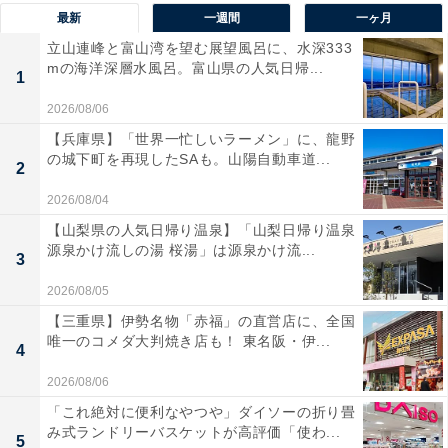
最新
一週間
一ヶ月
立山連峰と富山湾を望む展望風呂に、水深333
mの海洋深層水風呂。富山県の人気日帰...
1
2026/08/06
【兵庫県】「世界一忙しいラーメン」に、龍野
の城下町を再現したSAも。山陽自動車道...
2
まだ使えるなら中古で引き取ってもらえる場合
も？
2026/08/04
【山梨県の人気日帰り温泉】「山梨日帰り温泉
源泉かけ流しの湯 桜湯」は源泉かけ流...
電子レンジが使える状態の場合は、中古で引き取っても
3
らえることもあります。もちろん、きれいな状態である
2026/08/05
こと、古すぎないことなど、多くの条件はありますが、
【三重県】伊勢名物「赤福」の直営店に、全国
可動品の場合、リサイクルショップなどに聞いてみるの
唯一のコメダ大判焼き店も！ 東名阪・伊...
4
も手です。
2026/08/06
「これ絶対に便利なやつや」ダイソーの折り畳
また、フリマサイトなどで売ることも可能。ですが、出
み式ランドリーバスケットが高評価「使わ...
5