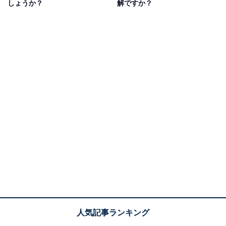
しょうか？
解ですか？
また、お手軽な方法の1つに量販店などでの買い替え時
に引き取ってもらう方法があります。配送時に同時に回
収してもらえると非常にラクです。ただし、販売店によ
っては回収費用がかかる場合があるので確認しておきま
しょう。
なお、リサイクル業者などに回収してもらう場合、無許
可の業者を利用しないよう注意してください。