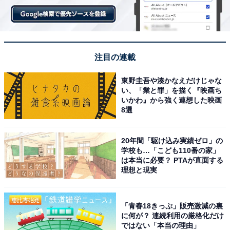
注目の連載
東野圭吾や湊かなえだけじゃな
い、「業と罪」を描く『映画ち
いかわ』から強く連想した映画
8選
20年間「駆け込み実績ゼロ」の
学校も…「こども110番の家」
は本当に必要？ PTAが直面する
理想と現実
「青春18きっぷ」販売激減の裏
に何が？ 連続利用の厳格化だけ
ではない「本当の理由」