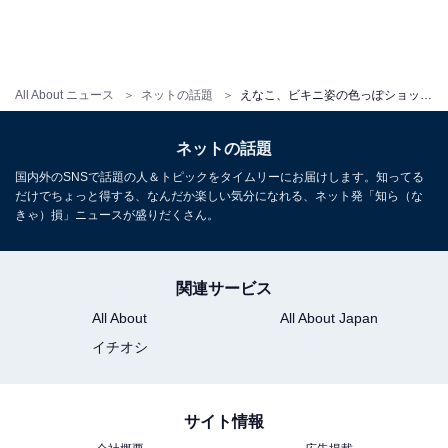
All About ニュース
ネットの話題
えなこ、ビキニ姿の色っぽショットに絶賛の声！ 「素肌が綺麗」「何を着ても女神」
ネットの話題
国内外のSNSで話題の人＆トピックをタイムリーにお届けします。知ってる
だけでちょっと得する、なんだか楽しい気分になれる、ネット発「知ら（な
きゃ）損」ニュースが盛りだくさん。
関連サービス
All About
All About Japan
イチオシ
サイト情報