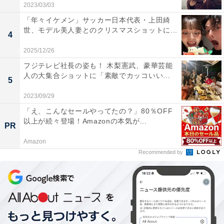
2023/03/03
「年々イケメン」サッカー日本代表・上田綺
世、モデル美人妻とのクリスマスショットに...
4
2025/12/26
フジテレビ社長の姿も！ 木梨憲武、豪華芸能
人の大集合ショットに「素敵でカッコいい...
5
2023/09/29
「え、こんなセールやってたの？」80％OFF
以上が続々登場！Amazonの本気が...
PR
Amazon
Recommended by