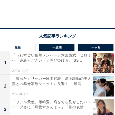
最新
一週間
一ヶ月
「うわすごい豪華メンバー」木梨憲武、ヒロミ
へ「連絡ください！」呼び掛ける。ISS...
1
2024/10/17
「涙出た」サッカー日本代表、炎上騒動の美人
妻との幸せ家族ショットに反響！ 「最高...
2
2026/08/07
「リアル天使」篠崎愛、肩をちら見せしたバス
ローブ姿に「可愛すぎんぞ～」「目の表情...
3