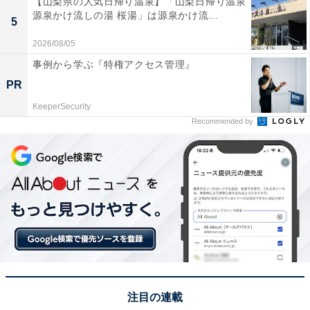
【山梨県の人気日帰り温泉】「山梨日帰り温泉
個あたりの送料を抑えているわけですが、バラ売りとな
源泉かけ流しの湯 桜湯」は源泉かけ流...
5
れば1つに対して送料がかかります。商品のサイズによ
2026/08/05
っては送料が高くなることもあるので、それを踏まえた
事例から学ぶ『特権アクセス管理』
価格でお願いする必要があります。出品者が1つで売る
PR
ことで利益がないと思うならば、交渉は成立しなくなっ
KeeperSecurity
てしまいます。
Recommended by
出品者が価格に納得すれば、専用ページなどを作って出
品されるケースが多いです。もとの商品の画面で購入を
してしまうと後から価格の変更もできないので、出品者
の対応を待ち、スムーズに取引をするようにしましょ
う。
注目の連載