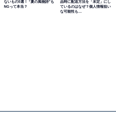
ないもの5選！ “夏の風物詩”も
品時に配送方法を「未定」にし
NGって本当？
ているのはなぜ？個人情報狙い
まとめ売り商品の中に1つだけ欲しい商品があったとし
な可能性も…
ても、売るかどうかは出品者の判断になってきます。商
品説明に「バラ売り不可」といった内容のことが書かれ
ていたら、1つだけ売ってもらうのは難しいかもしれま
せん。
出品者は、まとめることで商品を売りやすくすることを
考えているので、その商品がなくなることで他が売れに
くくなってしまうとなれば、バラ売りはしない可能性が
高いです。まずは商品説明やプロフィールを確認しまし
ょう。