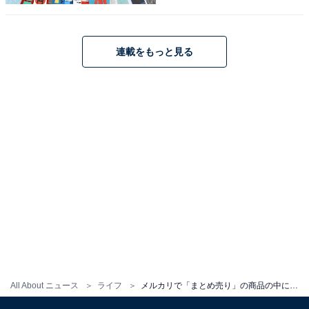
その中から購入する商品を選択させる形式の出品」に該
当します（オーダーメイドの場合は違反にならない）。
連載をもっと見る
購入者の立場では選べるから便利、出品者の立場でも選
んでもらうようにした方が売りやすいと思うかも入れま
せんが、出品の仕方には注意が必要です。
この記事の筆者：川崎 さちえ
ネットオークション歴19年、フリマアプリ歴9年。
NHK『あさイチ』をはじめとした多数の情報番組に出演
し、経験に基づいた実践型のフリマアプリやオークショ
ンの魅力を伝えている。
こちらもおすすめ
All About ニュース
ライフ
メルカリで「まとめ売り」の商品の中に欲しいものが1つ。バラ売りをお願いしてもいいですか？
「専用出品」なのに他のユーザーに横取りされ