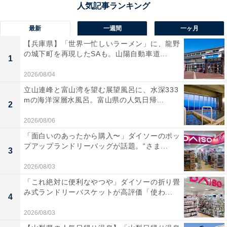
最新
一週間
一ヶ月
【兵庫県】「世界一忙しいラーメン」に、龍野
の城下町を再現したSAも。山陽自動車道...
1
2026/08/04
立山連峰と富山湾を望む展望風呂に、水深333
mの海洋深層水風呂。富山県の人気日帰...
2
2026/08/06
バラ売り不可でなければ、コメントから連絡をし
「面白いのあったから購入〜」ダイソーのポッ
てみる
プアップランドリーバッグが話題。“さま...
3
「バラ売り不可」でないならば、単品でも販売してくれ
2026/08/03
るかもしれません。コメントを通して、欲しい商品や希
「これ絶対に便利なやつや」ダイソーの折り畳
み式ランドリーバスケットが高評価「使わ...
望の価格を伝えましょう。
4
2026/08/03
ここで重要なのは価格です。出品者はまとめることで1