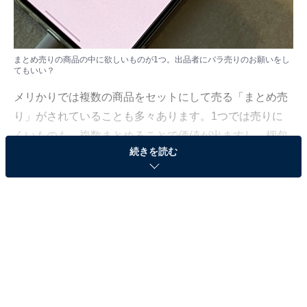
まとめ売りの商品の中に欲しいものが1つ。出品者にバラ売りのお願いをし
てもいい？
メリかりでは複数の商品をセットにして売る「まとめ売
り」がされていることも多々あります。1つでは売りに
くいものも、複数まとめることで価値が出ますし、梱包
続きを読む
発送の手間が1度ですむというメリットもあります。
しかし、購入希望者からすると、その中に1つだけ欲し
いものがある場合も。そのような時には、単品で売って
もらえるのでしょうか。「All About」フリマアプリ・ネ
ットオークションガイドの川崎さちえが解説していきま
す。