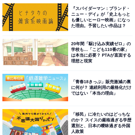
『スパイダーマン：ブランド・
ニュー・デイ』が「史上もっと
も優しいヒーロー映画」になっ
た理由。予習したい作品は？
20年間「駆け込み実績ゼロ」の
学校も…「こども110番の家」
は本当に必要？ PTAが直面する
理想と現実
出品の時点で「選んでもらう」とするのはルール
「青春18きっぷ」販売激減の裏
違反
に何が？ 連続利用の厳格化だけ
ではない「本当の理由」
メルカリでは、購入者がまとめ売りの中から商品を選ぶ
のはいいのですが、出品者が購入者に選ばせるような出
「移民」に冷たいのはどっちな
品の仕方はルール違反になります。
のか？ スイスの厳格過ぎる学歴
選別と、日本の曖昧過ぎる外国
人政策
メルカリが禁止行為としている「複数の商品を掲載し、