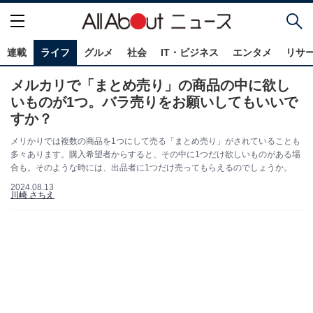
連載
ライフ
グルメ
社会
IT・ビジネス
エンタメ
リサ
メルカリで「まとめ売り」の商品の中に欲し
いものが1つ。バラ売りをお願いしてもいいで
すか？
メリかりでは複数の商品を1つにして売る「まとめ売り」がされていることも
多々あります。購入希望者からすると、その中に1つだけ欲しいものがある場
合も。そのような時には、出品者に1つだけ売ってもらえるのでしょうか。
2024.08.13
川崎 さちえ