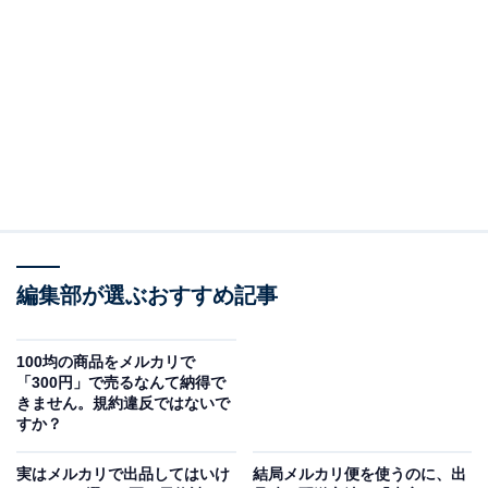
（今回の質問）
まとめ売りの商品の中に欲しいものが1つ。出品者
にバラ売りのお願いをしてもいい？
（回答）
商品説明などに「バラ売り不可」と記載がある場合
は、1つだけ売ってもらうのは難しいかも。「バラ
売り不可」でないなら、価格などの条件によっては
購入に応じてもらえるかもしれません。
編集部が選ぶおすすめ記事
100均の商品をメルカリで
以下で詳しく解説します。
「300円」で売るなんて納得で
きません。規約違反ではないで
すか？
商品説明に「バラ売り不可」と書かれていること
実はメルカリで出品してはいけ
結局メルカリ便を使うのに、出
もある