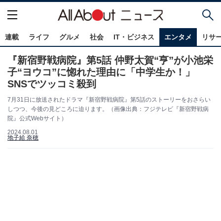
連載
ライフ
グルメ
社会
IT・ビジネス
エンタメ
リサ
『新宿野戦病院』第5話 仲野太賀“亨”が小池栄
子“ヨウコ”に惚れた理由に「中学生か！」
SNSでツッコミ殺到
7月31日に放送されたドラマ『新宿野戦病院』第5話のストーリーをおさらい
しつつ、今後の見どころに迫ります。（画像出典：フジテレビ『新宿野戦病
院』公式Webサイト）
2024.08.01
地子給 奈穂