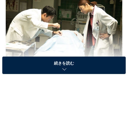
続きを読む
画像出典：フジテレビ『新宿野戦病院』
公式Webサイト
第5話のあらすじ
新宿歌舞伎町の路地にひっそりと佇む聖まごころ病院。
外科医のヨウコ・ニシ・フリーマン（小池栄子）が院
長・高峰啓介（柄本明）とリツコ・ニシ・フリーマ ン
（余貴美子）との間に生まれた娘であることを知り、動