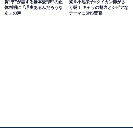
賀“亨”が恋する橋本愛“舞”の正
賀＆小池栄子×クドカン節がさ
っ越しもしないというカヨに自分の気持ちをぶつけ、関
体判明に「理由あるんだろうな
く裂！ キャラの魅力とシビアな
係を断ち切って生きていくと宣言。
あ」の声
テーマにSNS賛否
その帰り道、NPO法人「Not Alone」新宿エリア代表の
南舞（橋本愛）に突然手を握られ、テンションが上がる
亨。しかし急激に熱は冷め、興味はヨウコに移っていま
した。亨は喜び勇んで、ヨウコから医療技術のレクチャ
ーを受けます。そんな中、ヨウコと亨が診た救急患者
が、ホームレスという理由で政治家の治療を優先されて
しまい命を落とす事態に。
歌舞伎町に降り立って初めて患者を看取ったヨウコは、
治療を優先された政治家の病室に乗り込み、命が平等に
助けられるよう進言します。一方、聖まごころ病院で
は、啓介と病院の経営を巡り揉めている啓三（生瀬勝
久）が、はずきの密告により、ヨウコが日本の医師免許