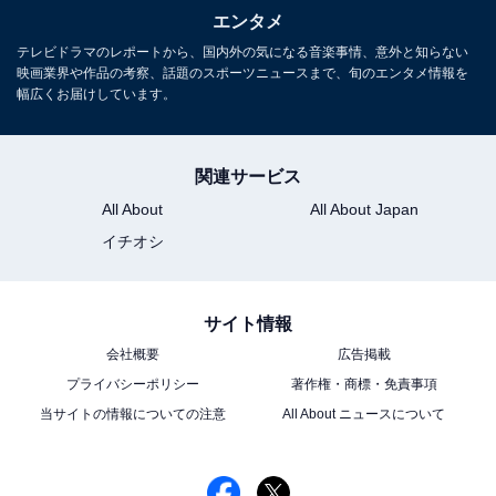
エンタメ
『
新宿野戦病院
』あらすじバックナンバー
テレビドラマのレポートから、国内外の気になる音楽事情、意外と知らない
映画業界や作品の考察、話題のスポーツニュースまで、旬のエンタメ情報を
幅広くお届けしています。
・
第4話
・
第3話
・
第2話
関連サービス
・
第1話
All About
All About Japan
イチオシ
この記事の筆者：
地子給 奈穂
編集・ライター歴17年。マンガ、小説、雑誌等の編
集を経てフリーライターに転向後、グルメ、観光、
サイト情報
ドラマレビューを中心に取材・執筆の傍ら、飲食企
会社概要
広告掲載
業のWeb戦略コンサルティングも行う。
プライバシーポリシー
著作権・商標・免責事項
当サイトの情報についての注意
All About ニュースについて