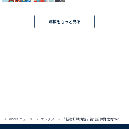
はいろいろな感情が渦巻きながらも、舞が勤務するSM風
俗店で、舞を指名し予約を入れてしまうのだが……。知
る人だけ知っていた隠れた真実が白日のもとにさらされ
連載をもっと見る
る中、聖まごころ病院の行く末と亨の恋路がどんな展開
を見せてくれるのか、目が離せません。
All About ニュース
エンタメ
『新宿野戦病院』第5話 仲野太賀“亨”が小池栄子“ヨウコ”に惚れた理由に「中学生か！」SNSでツッコミ殺到