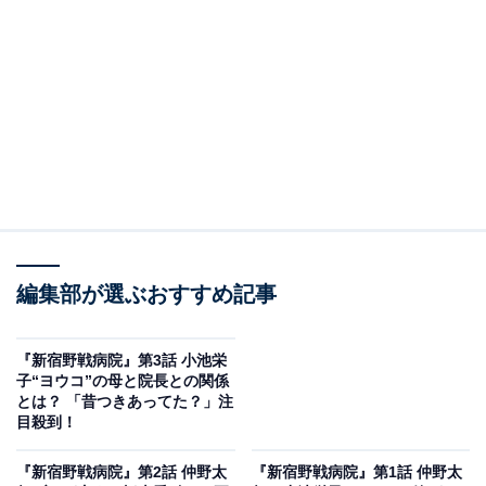
揺を隠しきれない高峰はずき（平岩紙）。自分が啓介の
娘だと知らないヨウコは、様子がおかしいはずきが気に
なっていました。
一方、事情を知る啓介とリツコ、はずきと経理担当の白
木（高畑淳子）は、院長室に集まり今後のことを話しま
す。ヨウコに病院を継いでもらいたいと話す啓介に、は
ずきは大反対。リツコからヨウコがエリート医師である
と聞いたはずきは、医者ではない自分を比べ、堪らず病
院を飛び出してしまいます。
編集部が選ぶおすすめ記事
ソーシャルワーカーのはずきの代理として、美容皮膚科
『新宿野戦病院』第3話 小池栄
医の高峰亨（仲野太賀）が、トー横キッズ・マユ（伊東
子“ヨウコ”の母と院長との関係
とは？ 「昔つきあってた？」注
蒼）と母親・カヨ（臼田あさ美）の面会に同席。マユは
目殺到！
DVをしていた母親の彼氏・シンゴ（趙珉和）を刑事告訴
し、接近禁止命令が出されたものの、スマホを替えず引
『新宿野戦病院』第2話 仲野太
『新宿野戦病院』第1話 仲野太