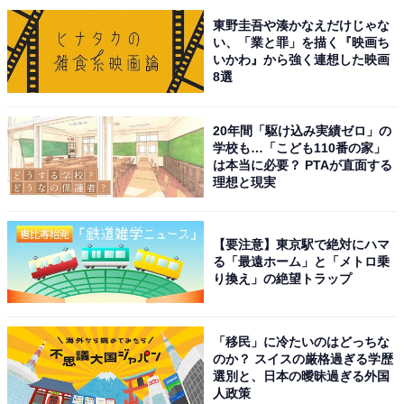
そんな中、亨が舞に対して“蛙化現象”（好きな人に振り
東野圭吾や湊かなえだけじゃな
向かれた途端、相手に嫌悪感を抱くようになる矛盾した
い、「業と罪」を描く『映画ち
心理）を起こし、ヨウコに首ったけになるという展開
いかわ』から強く連想した映画
8選
に。ヨウコを意識したきっかけは、スキンシップが過剰
なヨウコの抱擁だと語った亨。
20年間「駆け込み実績ゼロ」の
学校も…「こども110番の家」
Ｘ（旧Twitter）では、「『おっぱい当たったんすよね
は本当に必要？ PTAが直面する
笑』ってw」「中学生か！」とツッコミが殺到する一
理想と現実
方、「亨ちゃんすっかりヨウコさんのワンちゃんでかわ
いい」「血でビビってたのに、ヨウコに感化されて、ど
【要注意】東京駅で絶対にハマ
んどん変わってく亨が気になって、続きはよってなる」
る「最遠ホーム」と「メトロ乗
り換え」の絶望トラップ
「亨はヨウコさんのおかげで本物の医者になった感じ」
などのコメントが寄せられています。
「移民」に冷たいのはどっちな
第6話では、ヨウコが院長の娘であり亨のいとこである
のか？ スイスの厳格過ぎる学歴
選別と、日本の曖昧過ぎる外国
事実、舞が裏の顔でSM嬢をしている事実が明るみに。亨
人政策