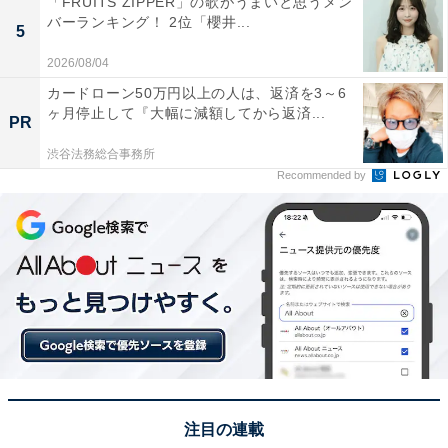
「FRUITS ZIPPER」の歌がうまいと思うメン
バーランキング！ 2位「櫻井...
5
2026/08/04
カードローン50万円以上の人は、返済を3～6
ヶ月停止して『大幅に減額してから返済...
PR
渋谷法務総合事務所
Recommended by
亨の“心のベストテンNo.1”が舞からヨウコに
聖まごころ病院やNPO法人「Not Alone」を舞台に、社
会問題や平等とは何かを訴えかける本作は、シリアスな
題材にハッとさせられる一方、亨と舞を取り巻く恋愛模
様も見どころ。
注目の連載