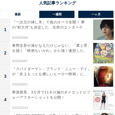
不所持であることを知ってしまい——。
最新
一週間
一ヶ月
『一次元の挿し木』で負のオーラ全開！ 夢
の“初大河”も決定した、生粋のエンターテ...
1
2026/08/08
東野圭吾や湊かなえだけじゃない、「業と罪」
を描く『映画ちいかわ』から強く連想した...
2
2026/08/07
『スパイダーマン：ブランド・ニュー・デイ』
が「史上もっとも優しいヒーロー映画」に...
3
2026/08/01
画像出典：フジテレビ『新宿野戦病院』
公式Webサイト
華原朋美、3カ月で11キロ減のダイエットビフ
ォーアフターショットを公開！
4
2022/02/14