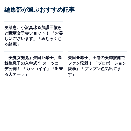
編集部が選ぶおすすめ記事
奥菜恵、小沢真珠＆加護亜依ら
と豪華女子会ショット！ 「お美
しいございます」「めちゃくち
ゃ綺麗」
「美魔女発見」矢田亜希子、高
矢田亜希子、圧巻の美脚披露で
校生息子の入学式？ スーツコー
ファン悩殺！ 「プロポーション
デ公開！ 「カッコイイ」「出来
抜群」「プンプン色気出てま
る人オーラ」
す」