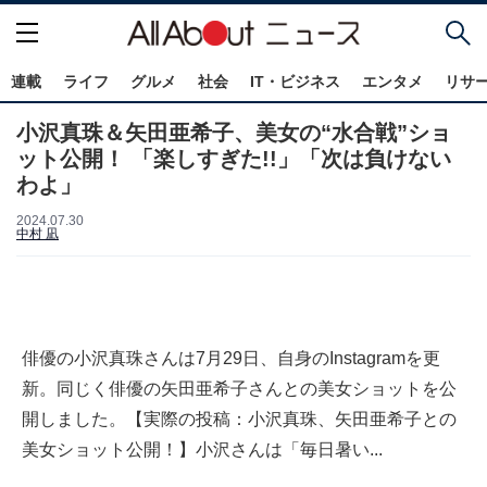
連載
ライフ
グルメ
社会
IT・ビジネス
エンタメ
リサ
小沢真珠＆矢田亜希子、美女の“水合戦”ショ
ット公開！ 「楽しすぎた!!」「次は負けない
わよ」
2024.07.30
中村 凪
俳優の小沢真珠さんは7月29日、自身のInstagramを更
新。同じく俳優の矢田亜希子さんとの美女ショットを公
開しました。【実際の投稿：小沢真珠、矢田亜希子との
美女ショット公開！】小沢さんは「毎日暑い...