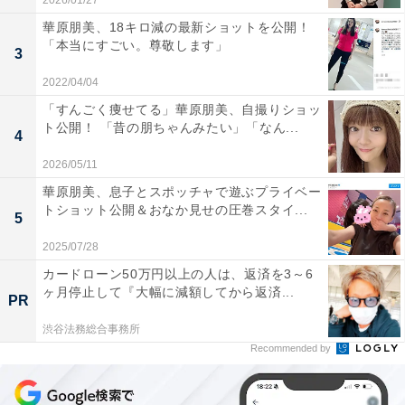
2026/01/27
華原朋美、18キロ減の最新ショットを公開！
「本当にすごい。尊敬します」
3
2022/04/04
「すんごく痩せてる」華原朋美、自撮りショッ
ト公開！ 「昔の朋ちゃんみたい」「なん...
4
2026/05/11
華原朋美、息子とスポッチャで遊ぶプライベー
トショット公開＆おなか見せの圧巻スタイ...
5
2025/07/28
カードローン50万円以上の人は、返済を3～6
ヶ月停止して『大幅に減額してから返済...
PR
渋谷法務総合事務所
Recommended by