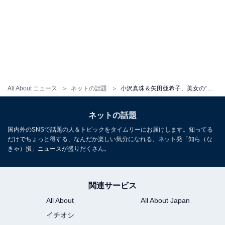
All About ニュース
ネットの話題
小沢真珠＆矢田亜希子、美女の“水合戦”ショット公開！ 「楽しすぎた!!」「次は負けないわよ」
ネットの話題
国内外のSNSで話題の人＆トピックをタイムリーにお届けします。知ってる
だけでちょっと得する、なんだか楽しい気分になれる、ネット発「知ら（な
きゃ）損」ニュースが盛りだくさん。
関連サービス
All About
All About Japan
イチオシ