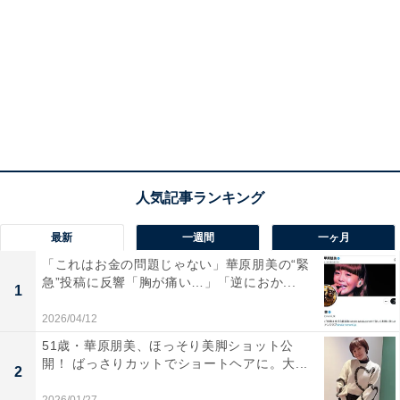
最新
一週間
一ヶ月
「これはお金の問題じゃない」華原朋美の“緊
急”投稿に反響「胸が痛い…」「逆におか...
1
2026/04/12
51歳・華原朋美、ほっそり美脚ショット公
開！ ばっさりカットでショートヘアに。大...
2