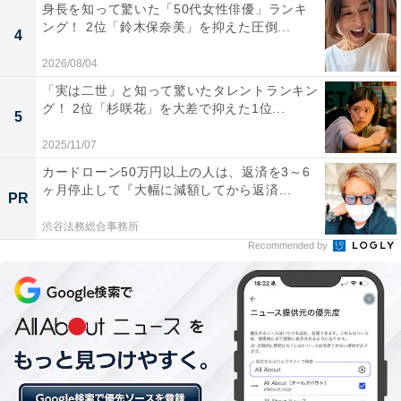
身長を知って驚いた「50代女性俳優」ランキ
ング！ 2位「鈴木保奈美」を抑えた圧倒...
4
2026/08/04
「実は二世」と知って驚いたタレントランキン
グ！ 2位「杉咲花」を大差で抑えた1位...
5
こちらもおすすめ
2025/11/07
山口県民が選ぶ「住みたい自治体」ランキン
カードローン50万円以上の人は、返済を3～6
グ！ 2位「東京23区」を抑えた1位は？
ヶ月停止して『大幅に減額してから返済...
PR
渋谷法務総合事務所
Recommended by
1
2