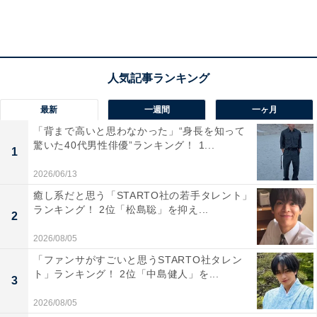
鉄道車両や造船などの製造業が盛んで、大型商業施設も
立地しています。市は笠戸大橋で笠戸島と結ばれてお
り、島の夕日岬は有名な絶景スポットです。特産品とし
て笠戸ひらめや笠戸とらふぐ、牛骨ラーメン、米川米な
どがあります。
最新
一週間
一ヶ月
「背まで高いと思わなかった」“身長を知って
5位までの全ランキング結果を見
次ページ
驚いた40代男性俳優”ランキング！ 1...
1
る
2026/06/13
癒し系だと思う「STARTO社の若手タレント」
ランキング！ 2位「松島聡」を抑え...
2
2026/08/05
「ファンサがすごいと思うSTARTO社タレン
ト」ランキング！ 2位「中島健人」を...
3
2026/08/05