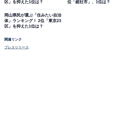
区」を抑えた1位は？
位「総社市」、1位は？
岡山県民が選ぶ「住みたい自治
体」ランキング！ 2位「東京23
区」を抑えた1位は？
関連リンク
プレスリリース
1位：下松市
1位は「下松市」でした。下松市は山口県東南部に位置
し、瀬戸内海に面した臨海工業都市です。温暖な気候と
豊かな自然に恵まれており、コンパクトな市域内に多様
な産業が集積しています。