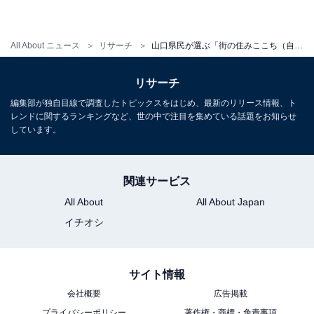
All About ニュース
リサーチ
山口県民が選ぶ「街の住みここち（自治体）」ランキング！ 2位「玖珂郡和木町」、1位は？
リサーチ
編集部が独自目線で調査したトピックスをはじめ、最新のリリース情報、ト
レンドに関するランキングなど、世の中で注目を集めている話題をお知らせ
しています。
関連サービス
All About
All About Japan
イチオシ
サイト情報
会社概要
広告掲載
プライバシーポリシー
著作権・商標・免責事項