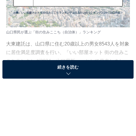
山口県民が選ぶ「街の住みここち（自治体）」ランキング
大東建託は、山口県に住む20歳以上の男女8543人を対象
に居住満足度調査を行い、「いい部屋ネット 街の住みこ
こちランキング2024＜山口県版＞」として発表しまし
続きを読む
た。調査期間は、2020～2024年（2019年は一部の回答
のみ使用）です。
本記事では、「街の住みここち（自治体）」ランキング
を紹介します。
＞5位までのランキング結果を見る