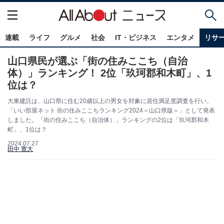
連載
ライフ
グルメ
社会
IT・ビジネス
エンタメ
リサ
山口県民が選ぶ「街の住みここち（自治
体）」ランキング！ 2位「玖珂郡和木町」、1
位は？
大東建託は、山口県に住む20歳以上の男女を対象に居住満足度調査を行い、
「いい部屋ネット 街の住みここちランキング2024＜山口県版＞」として発表
しました。「街の住みここち（自治体）」ランキングの2位は「玖珂郡和木
町」、1位は？
2024.07.27
田中 寛大