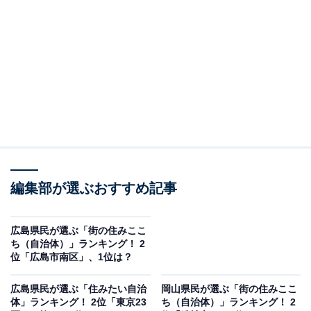
2位：玖珂郡和木町
2位は「玖珂郡和木町」でした。和木町は、山口県の最
東端に位置し、広島県と隣接する町です。山や川、海に
囲まれた豊かな自然環境を有しており、蜂ヶ峯総合公園
は多くの人々に親しまれています。
交通の便が良く、JR和木駅や国道2号線が通っているた
め、近隣都市へのアクセスが容易です。教育面では、こ
ども園から中学校までが整備され、子どもたちの成長を
編集部が選ぶおすすめ記事
支援しています。さらに、町全体を学びの場と捉える
「和木学園」という独自の生涯学習の取り組みも特徴的
広島県民が選ぶ「街の住みここ
です。
ち（自治体）」ランキング！ 2
位「広島市南区」、1位は？
広島県民が選ぶ「住みたい自治
岡山県民が選ぶ「街の住みここ
体」ランキング！ 2位「東京23
ち（自治体）」ランキング！ 2