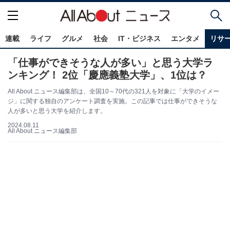
連載
ライフ
グルメ
社会
IT・ビジネス
エンタメ
リサ
「仕事ができそうな人が多い」と思う大学ラ
ンキング！ 2位「慶應義塾大学」、1位は？
All About ニュース編集部は、全国10～70代の321人を対象に「大学のイメー
ジ」に関する独自のアンケート調査を実施。この記事では仕事ができそうな
人が多いと思う大学を紹介します。
2024.08.11
All About ニュース編集部