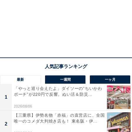
最新
一週間
一ヶ月
「やっと巡り会えたよ」ダイソーの“ちいかわ
ポーチ”が220円で反響。ぬい活＆防災...
1
2026/08/06
【三重県】伊勢名物「赤福」の直営店に、全国
唯一のコメダ大判焼き店も！ 東名阪・伊...
2