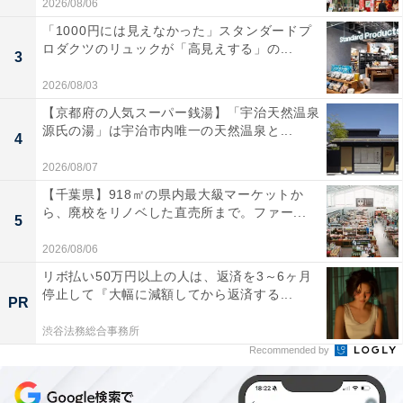
2026/08/06
「1000円には見えなかった」スタンダードプ
ロダクツのリュックが「高見えする」の...
3
2026/08/03
【京都府の人気スーパー銭湯】「宇治天然温泉
源氏の湯」は宇治市内唯一の天然温泉と...
4
2026/08/07
【千葉県】918㎡の県内最大級マーケットか
ら、廃校をリノベした直売所まで。ファー...
5
2026/08/06
リボ払い50万円以上の人は、返済を3～6ヶ月
停止して『大幅に減額してから返済する...
PR
渋谷法務総合事務所
Recommended by