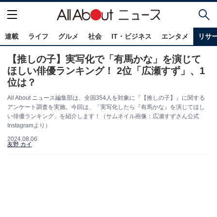
連載
ライフ
グルメ
社会
IT・ビジネス
エンタメ
リサ
【推しの子】実写化で「有馬かな」を演じて
ほしい俳優ランキング！ 2位「広瀬すず」、1
位は？
All About ニュース編集部は、全国354人を対象に『【推しの子】』に関する
アンケート調査を実施。今回は、「実写化したら『有馬かな』を演じてほし
い俳優ランキング」を紹介します！（サムネイル画像：広瀬すずさん公式
Instagramより）
2024.08.06
友野 カイ