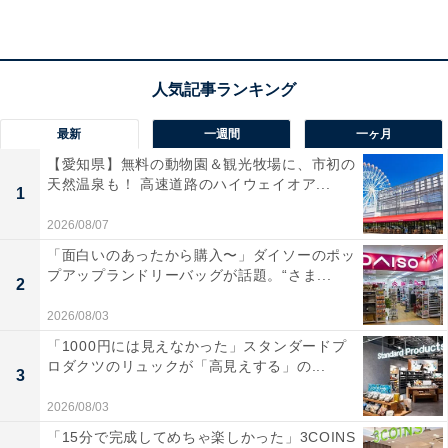
最新
一週間
一ヶ月
【愛知県】無料の動物園＆観光牧場に、市初の
天然温泉も！ 高速道路のハイウェイオア...
1
2026/08/07
「面白いのあったから購入〜」ダイソーのポッ
プアップランドリーバッグが話題。“さま...
2
2026/08/03
「1000円には見えなかった」スタンダードプ
ロダクツのリュックが「高見えする」の...
3
2026/08/03
「15分で完成してめちゃ楽しかった」3COINS