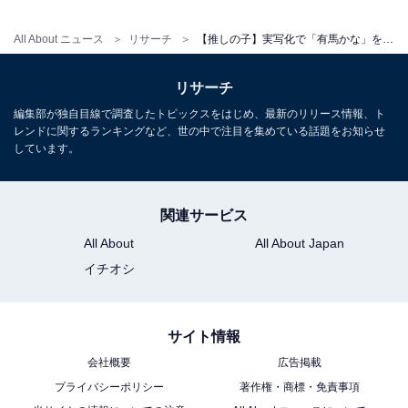
All About ニュース
リサーチ
【推しの子】実写化で「有馬かな」を演じてほしい俳優ランキング！ 2位「広瀬すず」、1位は？
リサーチ
編集部が独自目線で調査したトピックスをはじめ、最新のリリース情報、ト
レンドに関するランキングなど、世の中で注目を集めている話題をお知らせ
しています。
関連サービス
All About
All About Japan
イチオシ
サイト情報
会社概要
広告掲載
プライバシーポリシー
著作権・商標・免責事項