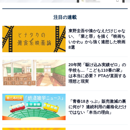
注目の連載
東野圭吾や湊かなえだけじゃな
い、「業と罪」を描く『映画ち
いかわ』から強く連想した映画
8選
20年間「駆け込み実績ゼロ」の
学校も…「こども110番の家」
は本当に必要？ PTAが直面する
理想と現実
「青春18きっぷ」販売激減の裏
に何が？ 連続利用の厳格化だけ
ではない「本当の理由」