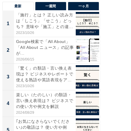
最新
一週間
一ヶ月
「施行」とは？ 正しい読み方
“こんな
は「しこう」「せこう」どっ
K？ お
1
1
ち？ 意味や「施工」との違...
らやまし
2023/10/26
2026/08/0
Google検索で「All About」
部下が
「All About ニュース」の記事
の理由。
2
PR
が...
に共通す
2026/06/15
ビズヒン
「驚く」の類語・言い換え表
現は？ ビジネスやレポートで
3
使える熟語や英語表現をア
ナ...
2023/10/26
楽しい（たのしい）の類語・
言い換え表現は？ ビジネスで
4
の使い方や例文を解説
2024/08/29
｢お気になさらないでくださ
い｣の敬語は？ 使い方や例
5