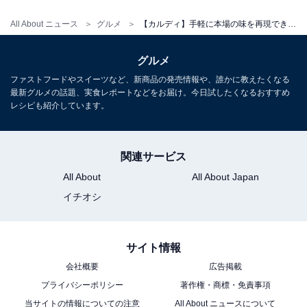
All About ニュース
グルメ
【カルディ】手軽に本場の味を再現できる「スータイ パッタイセット」とは？ おすすめ具材もご紹介
グルメ
ファストフードやスイーツなど、新商品の発売情報や、誰かに教えたくなる
最新グルメの話題、実食レポートなどをお届け。今日試したくなるおすすめ
レシピも紹介しています。
パッケージ裏面のレシピ
関連サービス
All About
All About Japan
パッタイにおすすめの具材
イチオシ
パッケージにはおすすめの具材として、エビ、卵、ニ
ラ、もやしが挙げられているので、まずはそれらを準備
サイト情報
します。
会社概要
広告掲載
プライバシーポリシー
著作権・商標・免責事項
当サイトの情報についての注意
All About ニュースについて