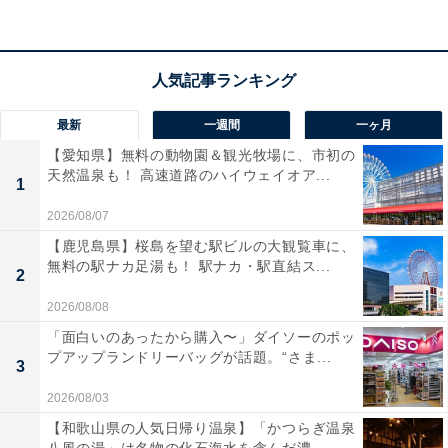
最新
一週間
一ヶ月
原材料や保存方法、カロリー、賞味期限は？
【愛知県】無料の動物園＆観光牧場に、市初の
天然温泉も！ 高速道路のハイウェイオア...
1
パッタイペーストは砂糖、魚醤、タマリンド、エシャロ
ット、にんにくなど、多数の原材料で構成されていま
2026/08/07
す。
【鹿児島県】桜島を望む駅ビルの大観覧車に、
無料の駅ナカ足湯も！ 駅ナカ・駅直結ス...
2
カロリーは1食あたり304キロカロリーとなっています
2026/08/08
が、これは加える具材によって大きく変わってくるでし
「面白いのあったから購入〜」ダイソーのポッ
ょう。
プアップランドリーバッグが話題。“さま...
3
2026/08/03
【和歌山県の人気日帰り温泉】「かつらぎ温泉