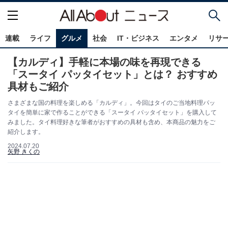
連載
ライフ
グルメ
社会
IT・ビジネス
エンタメ
リサ
【カルディ】手軽に本場の味を再現できる
「スータイ パッタイセット」とは？ おすすめ
具材もご紹介
さまざまな国の料理を楽しめる「カルディ」。今回はタイのご当地料理パッ
タイを簡単に家で作ることができる「スータイ パッタイセット」を購入して
みました。タイ料理好きな筆者がおすすめの具材も含め、本商品の魅力をご
紹介します。
2024.07.20
矢野 きくの