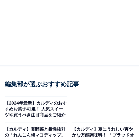
ーパッポンカレー、ガイヤーンペーストなど、スータイ
のアイテムを複数取り扱っています。
パッタイとはタイ料理の焼きそばのこと。屋台やローカ
ル食堂、おしゃれな店でもメニューに並ぶ、タイ料理の
定番中の定番です。
「スータイ パッタイセット」のセット内容
本商品は2人前で税込354円。セット内容は、米麺、パッ
タイソース、チリパウダーの3つです。これに具材を加
編集部が選ぶおすすめ記事
えて仕上げていきます。
【2024年最新】カルディのおす
すめお菓子41選！ 人気スイー
ツや買うべき注目商品をご紹介
【カルディ】夏野菜と相性抜群
【カルディ】夏にうれしい爽や
の「れんこん梅マヨディップ」
かな万能調味料！ 「ブラッドオ