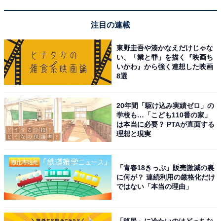
注目の連載
東野圭吾や湊かなえだけじゃな
い、「業と罪」を描く『映画ち
いかわ』から強く連想した映画
8選
20年間「駆け込み実績ゼロ」の
学校も…「こども110番の家」
は本当に必要？ PTAが直面する
賞味期限は購入日から1年以上先
理想と現実
「青春18きっぷ」販売激減の裏
に何が？ 連続利用の厳格化だけ
ではない「本当の理由」
「移民」に冷たいのはどっちな