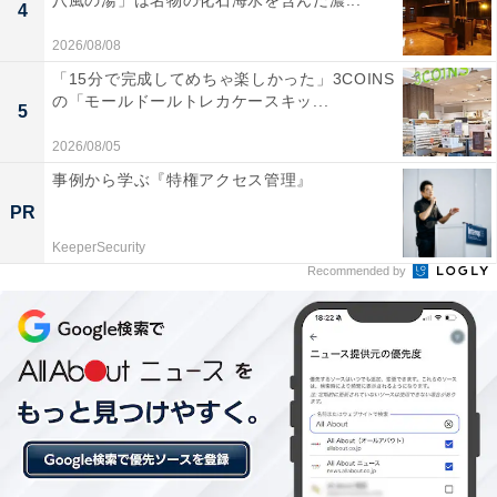
八風の湯」は名物の化石海水を含んだ濃...
4
2026/08/08
「15分で完成してめちゃ楽しかった」3COINS
の「モールドールトレカケースキッ...
5
2026/08/05
事例から学ぶ『特権アクセス管理』
PR
KeeperSecurity
Recommended by
原材料やカロリー
2024年6月に購入した商品の賞味期限が2025年8月です
ので、1年以上保存可能です。常温保存なので、いくつ
か買って常備しておくのもいいですね。