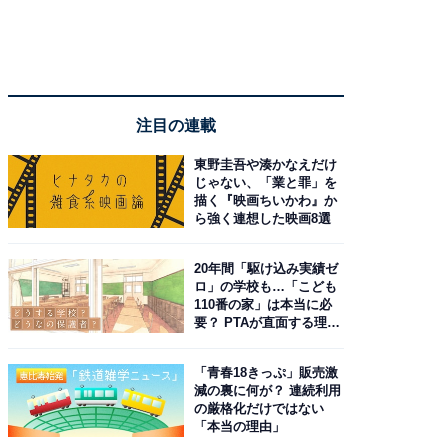
注目の連載
東野圭吾や湊かなえだけ
じゃない、「業と罪」を
描く『映画ちいかわ』か
ら強く連想した映画8選
20年間「駆け込み実績ゼ
ロ」の学校も…「こども
110番の家」は本当に必
要？ PTAが直面する理想
と現実
「青春18きっぷ」販売激
減の裏に何が？ 連続利用
の厳格化だけではない
「本当の理由」