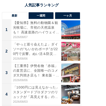
最新
一週間
一ヶ月
【愛知県】無料の動物園＆観
【兵庫
光牧場に、市初の天然温泉
ーメン
1
1
も！ 高速道路のハイウェイオ
再現した
ア...
道...
2026/08/07
2026/08/0
「やっと巡り会えたよ」ダイ
【三重
ソーの“ちいかわポーチ”が22
の直営
2
2
0円で反響。ぬい活＆防災...
ダ大判焼
伊...
2026/08/06
2026/08/0
【三重県】伊勢名物「赤福」
【千葉県
の直営店に、全国唯一のコメ
級マー
3
3
ダ大判焼き店も！ 東名阪・
ノベし
伊...
ー...
2026/08/06
2026/08/0
「1000円には見えなかった」
立山連
スタンダードプロダクツのリ
風呂に、
4
4
ュックが「高見えする」の...
層水風
帰...
2026/08/03
2026/08/0