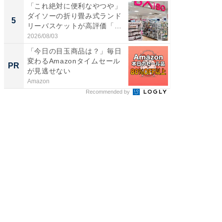
「これ絶対に便利なやつや」
「これ
ダイソーの折り畳み式ランド
ダイソ
5
5
リーバスケットが高評価「使
リーバ
わ...
わ...
2026/08/03
2026/08/0
「今日の目玉商品は？」毎日
上質な眠
変わるAmazonタイムセール
座で体感
PR
PR
が見逃せない
Amazon
ReFa GIN
Recommended by