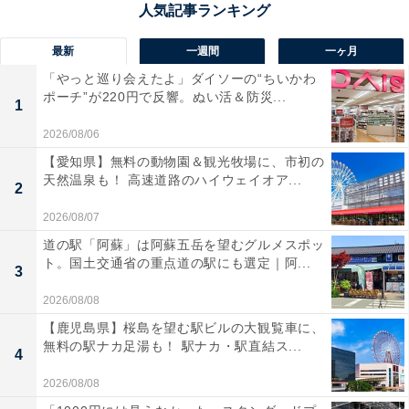
でトラブルを引き起こすと思われるもの」はメルカリの
禁止行為なので、これに該当すると判断された場合には
最新
一週間
一ヶ月
商品の削除もあり得ます。
「やっと巡り会えたよ」ダイソーの“ちいかわ
ポーチ”が220円で反響。ぬい活＆防災...
1
出品者が他のフリマアプリにも出品しているとしたら、
他で購入されていないか、コメントが来ていないかを確
2026/08/06
認した上で、メルカリでの購入を進めてもらうために
【愛知県】無料の動物園＆観光牧場に、市初の
天然温泉も！ 高速道路のハイウェイオア...
「コメント必須」とすることもあります。
2
2026/08/07
ただし、「コメント必須」はメルカリの公式ルールでは
道の駅「阿蘇」は阿蘇五岳を望むグルメスポッ
ないので、これに従わなくてもペナルティはありませ
ト。国土交通省の重点道の駅にも選定｜阿...
3
ん。価格に納得したら購入をして取引を進めるのが、メ
2026/08/08
ルカリの基本ルールです。
【鹿児島県】桜島を望む駅ビルの大観覧車に、
無料の駅ナカ足湯も！ 駅ナカ・駅直結ス...
4
2026/08/08