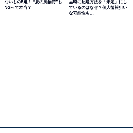
ないもの5選！ “夏の風物詩”も
品時に配送方法を「未定」にし
まずは「コメント必須」について、簡単に解説していき
NGって本当？
ているのはなぜ？個人情報狙い
ます。「コメント必須」とは、購入前にコメントをし
な可能性も…
て、購入の意思を出品者に伝えるということ。出品者か
らOKが出たら購入手続きに進む流れになるので、その商
品が欲しいからといってすぐに購入ができないことにな
ります。
出品者がコメントを求めるのには、購入者を確認する目
的があります。例えばそのユーザーが、購入した商品と
同じようなものを出品していたら、転売される可能性
も。それを防ぐための「コメント必須」の場合もありま
す。
また、メルカリ以外のフリマアプリに出品をしている可
能性も。ただし、「同じ商品を他社のサービスやその他
の方法によって二重に出品することにより、お客さま間