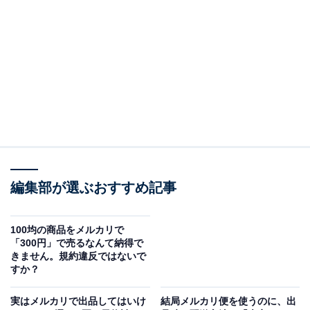
メルカリで商品を購入しようとしたら「コメント必
須」とプロフィールに記載がありました。即購入し
てはいけませんか？
（回答）
「コメント必須」はメルカリの公式ルールではない
ので、即購入することはできます。出品者からキャ
ンセルの提案があるかもしれませんが、基本的には
受け入れる必要はないでしょう
編集部が選ぶおすすめ記事
100均の商品をメルカリで
以下で詳しく解説します。
「300円」で売るなんて納得で
きません。規約違反ではないで
すか？
「コメント必須」の意味は？
実はメルカリで出品してはいけ
結局メルカリ便を使うのに、出