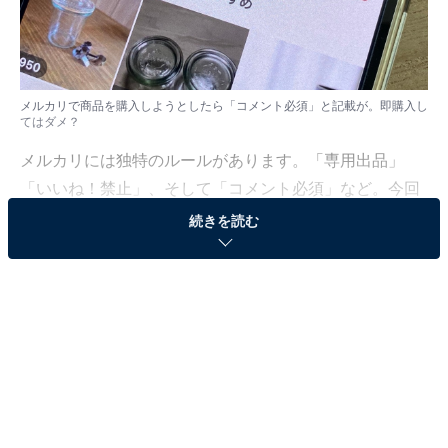
メルカリで商品を購入しようとしたら「コメント必須」と記載が。即購入し
てはダメ？
メルカリには独特のルールがあります。「専用出品」
「いいね！禁止」、そして「コメント必須」など。今回
取り上げるのは「コメント必須」です。コメントをして
続きを読む
から購入するというローカルルールですが、即購入して
はいけないのでしょうか？
「All About」フリマアプリ・ネットオークションガイド
の川崎さちえが解説していきます。
（今回の質問）