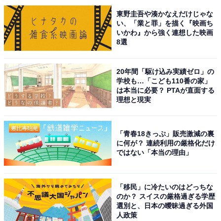
東野圭吾や湊かなえだけじゃな
「コメント必須」がメルカリの公式ルールであれば従う
い、「業と罪」を描く『映画ち
いかわ』から強く連想した映画
必要はありますが、そうでない限り即購入しても問題な
8選
いのが、本来のメルカリの姿といえるでしょう。
20年間「駆け込み実績ゼロ」の
この記事の筆者：川崎 さちえ
学校も…「こども110番の家」
ネットオークション歴19年、フリマアプリ歴9年。
は本当に必要？ PTAが直面する
理想と現実
NHK『あさイチ』をはじめとした多数の情報番組に出演
し、経験に基づいた実践型のフリマアプリやオークショ
ンの魅力を伝えている。
「青春18きっぷ」販売激減の裏
に何が？ 連続利用の厳格化だけ
ではない「本当の理由」
こちらもおすすめ
「専用出品」なのに他のユーザーに横取りされ
「移民」に冷たいのはどっちな
ました……購入予定だったユーザーに販売でき
のか？ スイスの厳格過ぎる学歴
ませんか？
選別と、日本の曖昧過ぎる外国
人政策