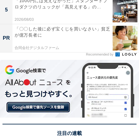
「1000円には見えなかった」スタンダードプ
ロダクツのリュックが「高見えする」の...
5
2026/08/03
「〇〇した後に必ず宝くじを買いなさい」貧乏
が億万長者に
PR
合同会社デジタルファーム
Recommended by
出品者からキャンセルの話があるかもしれない
コメントせずに購入したら、出品者からキャンセルの話
があるかもしれません。しかし、購入側には落ち度はな
いですから、キャンセルを受け入れる必要はありませ
ん。キャンセルは出品者と購入者の合意が必要なので、
注目の連載
購入者が拒否すれば取引は進みます。