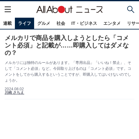
連載
ライフ
グルメ
社会
IT・ビジネス
エンタメ
リサ
メルカリで商品を購入しようとしたら「コメ
ント必須」と記載が……即購入してはダメな
の？
メルカリには独特のルールがあります。「専用出品」「いいね！禁止」、そ
して「コメント必須」など。今回取り上げるのは「コメント必須」です。コ
メントをしてから購入するということですが、即購入してはいけないのでし
ょうか。
2024.08.02
川崎 さちえ