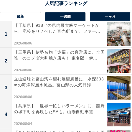
最新
一週間
一ヶ月
【千葉県】918㎡の県内最大級マーケットか
ら、廃校をリノベした直売所まで。ファー...
1
2026/08/06
購入者が受取評価をしない理由
【三重県】伊勢名物「赤福」の直営店に、全国
唯一のコメダ大判焼き店も！ 東名阪・伊...
2
購入者が受取評価をしない場合、以下のような理由が考
2026/08/06
えられます。
立山連峰と富山湾を望む展望風呂に、水深333
mの海洋深層水風呂。富山県の人気日帰...
3
■うっかり忘れている
2026/08/06
商品が届いているにもかかわらず、受取評価をしない理
【兵庫県】「世界一忙しいラーメン」に、龍野
由の1つは、うっかり忘れていることが挙げられます。
の城下町を再現したSAも。山陽自動車道...
4
商品が届いたらすぐに受取評価をすればいいのですが、
開封して少し時間がたってしまうと忘れてしまうことも
2026/08/04
あるでしょう。