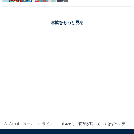
ご連絡ください
連載をもっと見る
このようなメッセージにすれば、相手も出品者の気遣い
を感じ、同時に受取評価をしていないことに気付くでし
ょう。万一商品に不備があれば連絡がきますが、そうで
ないならばそのまま受取評価されるケースが多いです。
相手も嫌な思いをせずにすむため、このような気遣い&
催促の方法もアリだと思います。
この記事の筆者：川崎 さちえ
ネットオークション歴19年、フリマアプリ歴9年。
NHK『あさイチ』をはじめとした多数の情報番組に出演
し、経験に基づいた実践型のフリマアプリやオークショ
ンの魅力を伝えている。
All About ニュース
ライフ
メルカリで商品が届いているはずのに受取評価されない……催促してもいいですか？