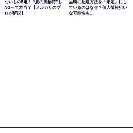
ないもの5選！ “夏の風物詩”も
品時に配送方法を「未定」にし
了します。ただ、自動的に受取評価がされるまでには時
NGって本当？【メルカリのプ
ているのはなぜ？個人情報狙い
ロが解説】
な可能性も…
間がかかるので、出品者としては心配に感じるでしょ
う。
購入者の元に商品が届いていると確認ができるならば、
受取評価の催促をするのはルール的には問題ありませ
ん。例えばメルカリ便で送れば配送状況が分かるので、
商品の到着も確認できます。その上で購入者に連絡をし
ましょう。