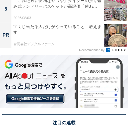
「これ絶対に便利なやつや」ダイソーの折り畳
み式ランドリーバスケットが高評価「使わ...
5
■商品を確認している
2026/08/03
ブランドの真贋（しんがん）鑑定をしていると、受取評
宝くじ当たる人だけがやっていること、教えま
価が遅くなることもあります。ブランド品の場合、本物
す
PR
かどうかを専門店などで鑑定してもらってから受取評価
合同会社デジタルファーム
をするユーザーもいます。その場合は、到着した直後に
Recommended by
受取評価ができないこともあります。
注目の連載