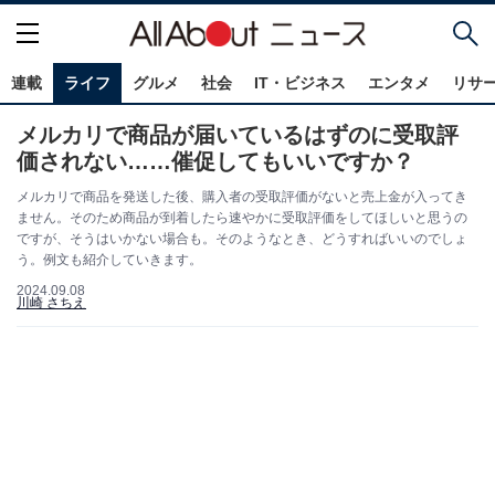
連載
ライフ
グルメ
社会
IT・ビジネス
エンタメ
リサ
メルカリで商品が届いているはずのに受取評
価されない……催促してもいいですか？
メルカリで商品を発送した後、購入者の受取評価がないと売上金が入ってき
ません。そのため商品が到着したら速やかに受取評価をしてほしいと思うの
ですが、そうはいかない場合も。そのようなとき、どうすればいいのでしょ
う。例文も紹介していきます。
2024.09.08
川崎 さちえ