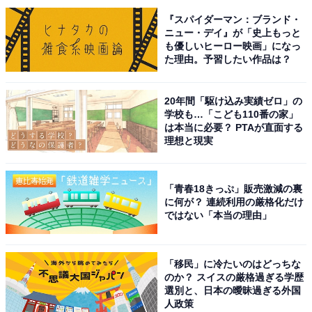
『スパイダーマン：ブランド・
ニュー・デイ』が「史上もっと
も優しいヒーロー映画」になっ
た理由。予習したい作品は？
受取評価をお願いする例文
20年間「駆け込み実績ゼロ」の
学校も…「こども110番の家」
出品者が購入者に受取評価を催促する場合には、相手の
は本当に必要？ PTAが直面する
気持ちに寄り添うことも大切になってくるでしょう。例
理想と現実
えば「受取評価をお願いします」とだけ書かれていた
ら、なんだか嫌な気持ちになりませんか？ それでマイナ
「青春18きっぷ」販売激減の裏
ス評価をつけることはないとは思いますが、後味の悪い
に何が？ 連続利用の厳格化だけ
ではない「本当の理由」
取引になってしまうかもしれません。
そこでおすすめなのが以下です。
「移民」に冷たいのはどっちな
のか？ スイスの厳格過ぎる学歴
選別と、日本の曖昧過ぎる外国
商品はいかがでしたでしょうか？ もし不備があれば
人政策