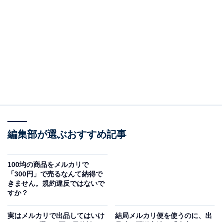
（回答）
受取評価の催促をしても問題ありません。その時に
は、相手に嫌な思いをさせないような言葉を選びた
いですね。
以下で詳しく解説していきます。
編集部が選ぶおすすめ記事
受取評価がないと、売上金が入るまでに時間がか
かってしまう
100均の商品をメルカリで
「300円」で売るなんて納得で
きません。規約違反ではないで
購入者が受取評価をすることで、出品者には瞬時に売上
すか？
金が入ります。もしなかなか受取評価をしてくれなくて
実はメルカリで出品してはいけ
結局メルカリ便を使うのに、出
も、発送通知をした9日後の13時以降に自動で取引が完