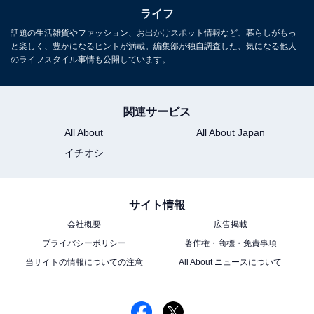
こちらもおすすめ
ライフ
「専用出品」なのに他のユーザーに横取りされ
話題の生活雑貨やファッション、お出かけスポット情報など、暮らしがもっ
ました……購入予定だったユーザーに販売でき
と楽しく、豊かになるヒントが満載。編集部が独自調査した、気になる他人
ませんか？
のライフスタイル事情も公開しています。
関連サービス
All About
All About Japan
イチオシ
サイト情報
会社概要
広告掲載
プライバシーポリシー
著作権・商標・免責事項
当サイトの情報についての注意
All About ニュースについて