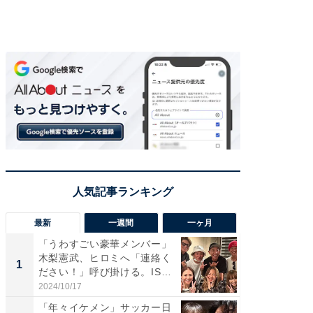
最新
一週間
一ヶ月
「うわすごい豪華メンバー」
「さす
木梨憲武、ヒロミへ「連絡く
は」高
1
1
ださい！」呼び掛ける。IS
災地を
S...
「カ...
2024/10/17
2026/08/0
「年々イケメン」サッカー日
「女の