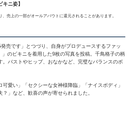
ビキニ姿】
り、売上の一部がオールアバウトに還元されることがあります。
5発売です」とつづり、自身がプロデュースするファッ
ス）」のビキニを着用した9枚の写真を投稿。千鳥格子の柄
す。バストやヒップ、おなかなど、完璧なバランスのボ
ロ可愛い」「セクシーな女神様降臨」「ナイスボディ」
夫？」など、歓喜の声が寄せられました。