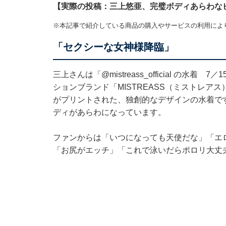
【実際の投稿：三上悠亜、完璧ボディあらわな
※本記事で紹介している商品の購入やサービスの利用によ
「セクシーな女神様降臨」
三上さんは「
@mistreass_official
の水着 7／1
ションブランド「MISTREASS（ミストレア
がプリントされた、独創的なデザインの水着で
ディがあらわになっています。
ファンからは「いつになっても天使だな」「エ
「お尻がエッチ」「これで泳いだらポロリ大丈