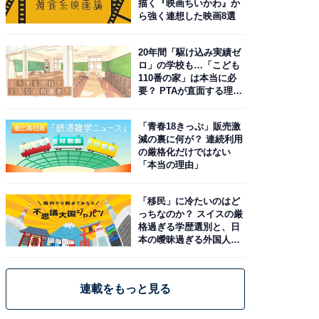
描く『映画ちいかわ』か
ら強く連想した映画8選
20年間「駆け込み実績ゼ
ロ」の学校も…「こども
110番の家」は本当に必
要？ PTAが直面する理想
と現実
「青春18きっぷ」販売激
減の裏に何が？ 連続利用
の厳格化だけではない
「本当の理由」
「移民」に冷たいのはど
っちなのか？ スイスの厳
格過ぎる学歴選別と、日
本の曖昧過ぎる外国人政
策
連載をもっと見る