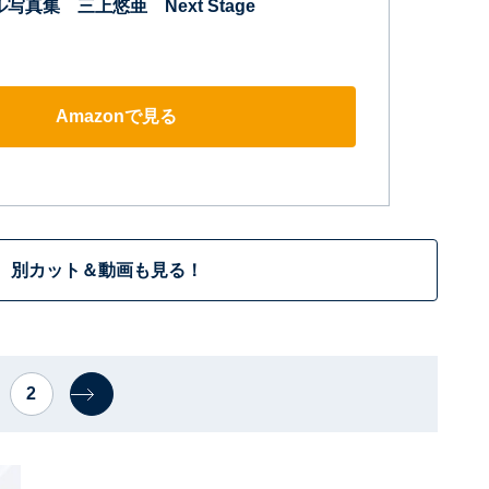
写真集 三上悠亜 Next Stage
Amazonで見る
別カット＆動画も見る！
2