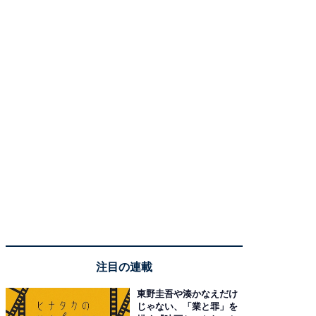
注目の連載
東野圭吾や湊かなえだけ
じゃない、「業と罪」を