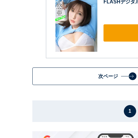
FLASHデジタル
次ページ
1