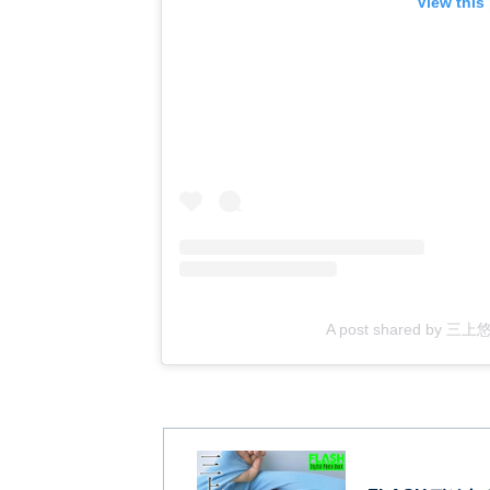
View this
A post shared by 三上