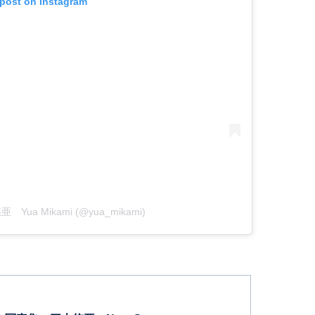
 post on Instagram
悠亜 Yua Mikami (@yua_mikami)