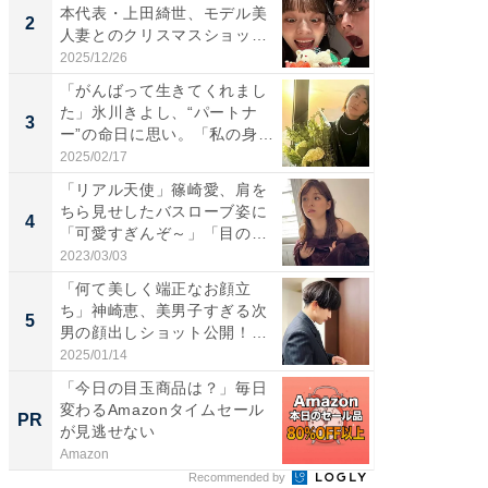
本代表・上田綺世、モデル美
介、バ
2
2
人妻とのクリスマスショット
らのプレ
に...
愛...
2025/12/26
2026/08/0
「がんばって生きてくれまし
「脚が
た」氷川きよし、“パートナ
横川尚
3
3
ー”の命日に思い。「私の身
ムキな姿
体...
刃...
2025/02/17
2026/08/0
「リアル天使」篠崎愛、肩を
「え、
ちら見せしたバスローブ姿に
芸人、2
4
4
「可愛すぎんぞ～」「目の表
エットに
情...
2023/03/03
2026/08/0
「何て美しく端正なお顔立
「脳がバ
ち」神崎恵、美男子すぎる次
装姿が話
5
5
男の顔出しショット公開！
のお父さ
「め...
2025/01/14
2026/08/0
「今日の目玉商品は？」毎日
何歳で
変わるAmazonタイムセール
て資金
PR
PR
が見逃せない
Amazon
東京証券
Recommended by