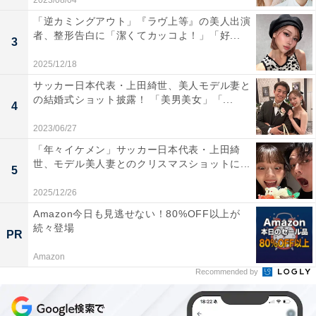
2023/08/04
「逆カミングアウト」『ラヴ上等』の美人出演
者、整形告白に「潔くてカッコよ！」「好...
3
2025/12/18
サッカー日本代表・上田綺世、美人モデル妻と
の結婚式ショット披露！ 「美男美女」「...
4
2023/06/27
「年々イケメン」サッカー日本代表・上田綺
世、モデル美人妻とのクリスマスショットに...
5
2025/12/26
Amazon今日も見逃せない！80%OFF以上が
続々登場
PR
Amazon
Recommended by