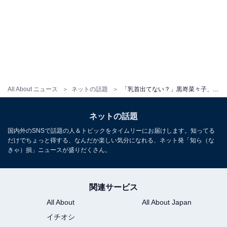
All About ニュース
ネットの話題
「乳首出てない？」黒嵜菜々子、谷間ちらり＆太ももあらわに！ 「おっぱいにしか目がいかん」
ネットの話題
国内外のSNSで話題の人＆トピックをタイムリーにお届けします。知ってる
だけでちょっと得する、なんだか楽しい気分になれる、ネット発「知ら（な
きゃ）損」ニュースが盛りだくさん。
関連サービス
All About
All About Japan
イチオシ