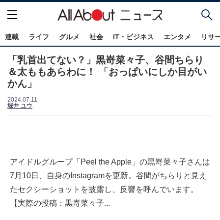
連載
ライフ
グルメ
社会
IT・ビジネス
エンタメ
リサ
「乳首出てない？」黒嵜菜々子、谷間ちらり
＆太ももあらわに！ 「おっぱいにしか目がい
かん」
2024.07.11
堀井 ユウ
アイドルグループ「Peel the Apple」の黒嵜菜々子さんは
7月10日、自身のInstagramを更新。谷間がちらりと見え
たセクシーショットを披露し、反響を呼んでいます。
【実際の投稿：黒嵜菜々子...