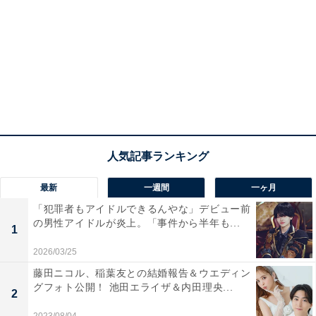
最新
一週間
一ヶ月
「犯罪者もアイドルできるんやな」デビュー前
の男性アイドルが炎上。「事件から半年も...
1
2026/03/25
藤田ニコル、稲葉友との結婚報告＆ウエディン
グフォト公開！ 池田エライザ＆内田理央...
2