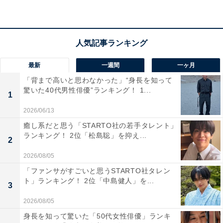
STRAY SHEEP - 米津玄師 (通常盤)
Amazonで見る
最新
一週間
一ヶ月
「背まで高いと思わなかった」“身長を知って
驚いた40代男性俳優”ランキング！ 1...
1
2026/06/13
癒し系だと思う「STARTO社の若手タレント」
「米津玄師」の商品を
ランキング！ 2位「松島聡」を抑え...
2
Amazonで見る
2026/08/05
「ファンサがすごいと思うSTARTO社タレン
ト」ランキング！ 2位「中島健人」を...
3
2026/08/05
身長を知って驚いた「50代女性俳優」ランキ