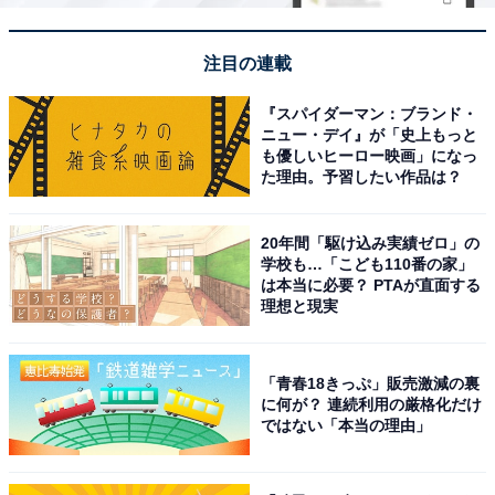
注目の連載
『スパイダーマン：ブランド・
ニュー・デイ』が「史上もっと
も優しいヒーロー映画」になっ
た理由。予習したい作品は？
20年間「駆け込み実績ゼロ」の
View this post on Instagram
学校も…「こども110番の家」
は本当に必要？ PTAが直面する
理想と現実
「青春18きっぷ」販売激減の裏
に何が？ 連続利用の厳格化だけ
ではない「本当の理由」