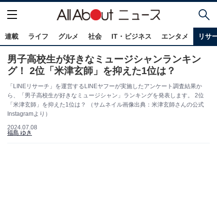
連載
ライフ
グルメ
社会
IT・ビジネス
エンタメ
リサ
男子高校生が好きなミュージシャンランキン
グ！ 2位「米津玄師」を抑えた1位は？
「LINEリサーチ」を運営するLINEヤフーが実施したアンケート調査結果か
ら、「男子高校生が好きなミュージシャン」ランキングを発表します。 2位
「米津玄師」を抑えた1位は？ （サムネイル画像出典：米津玄師さんの公式
Instagramより）
2024.07.08
福島 ゆき