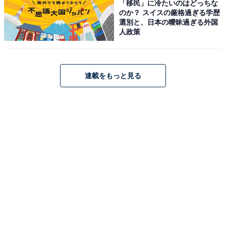
「移民」に冷たいのはどっちな
A post shared by Paper Magazine (@papermagazine)
のか？ スイスの厳格過ぎる学歴
選別と、日本の曖昧過ぎる外国
人政策
1位は、YOASOBIでした。コンポーザーのAyaseさん、
ボーカルのikuraさんの2人で構成されるアーティストユ
ニット。 2019年に公開したデビュー曲『夜に駆ける』
連載をもっと見る
は、2024年5月時点でBillboard JAPANチャートにおける
ストリーミング累計再生回数が日本初記録となる11億回
を突破しています。
テレビアニメ『【推しの子】』（TOKYO MXほか）のオ
ープニングテーマ『アイドル』は、国内にとどまらず、
世界的なヒット曲として注目を集めました。NHKでのパ
リ五輪中継やニュースのテーマソング『舞台に立って』
が発表され、新たな応援ソングとして期待が寄せられて
います。