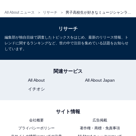
All About ニュース
リサーチ
男子高校生が好きなミュージシャンランキング！ 2位「米津玄師」を抑えた1位は？
リサーチ
編集部が独自目線で調査したトピックスをはじめ、最新のリリース情報、ト
レンドに関するランキングなど、世の中で注目を集めている話題をお知らせ
しています。
【「アイドル」ver.特製バインダー用オリジナルインデッ
クス付き】 YOASOBI THE BOOK 3 ( 完全生産限定盤 )［
CD+特製バインダー ］＋特典：特製バインダー用オリジ
関連サービス
ナルインデックス(「アイドル」ver.)付き
All About
All About Japan
Amazonで見る
イチオシ
サイト情報
会社概要
広告掲載
プライバシーポリシー
著作権・商標・免責事項