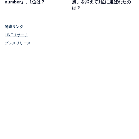
number」、1位は？
風」を抑えて1位に選ばれたの
BACK』、スタジオジブリ宮崎駿監督作品『君たちはど
は？
う生きるか』の主題歌の『地球儀』、NHK連続テレビ小
説『虎に翼』の主題歌『さよーならまたいつか！』、人
関連リンク
気ゲーム「FINAL FANTASY XVI」のテーマソング『月
LINEリサーチ
を見ていた』など、名曲ぞろいの6thアルバム『LOST
プレスリリース
CORNER』が2024年8月21日にリリース予定のほか、
2025年1月からは自身初となるドーム公演を含む、35万
人動員規模の全国ツアーの開催が発表され、ますます注
目を集めています。