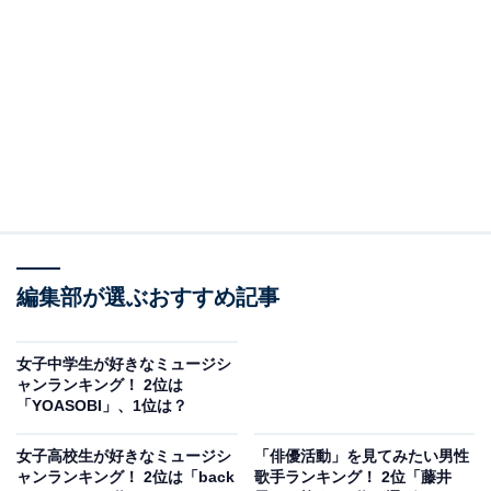
A post shared by 米津玄師 kenshi yonezu (@hachi_08)
2位は、米津玄師さん。2009年にボカロPの「ハチ」とし
編集部が選ぶおすすめ記事
てデビュー。2012年から「米津玄師」としてアーティス
ト活動を始め、テレビドラマ『アンナチュラル』（TBS
系）の主題歌に起用された『Lemon』は大ヒットを記録
女子中学生が好きなミュージシ
ャンランキング！ 2位は
し、注目を集めました。
「YOASOBI」、1位は？
その後も数々のヒット曲を生み出し、アニメ『チェンソ
女子高校生が好きなミュージシ
「俳優活動」を見てみたい男性
ャンランキング！ 2位は「back
歌手ランキング！ 2位「藤井
ーマン』（テレビ東京系）のオープニングテーマ『KICK