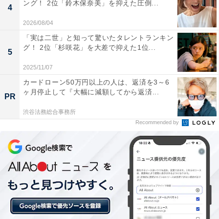
ング！ 2位「鈴木保奈美」を抑えた圧倒...
4
2026/08/04
「実は二世」と知って驚いたタレントランキン
グ！ 2位「杉咲花」を大差で抑えた1位...
5
2025/11/07
カードローン50万円以上の人は、返済を3～6
ヶ月停止して『大幅に減額してから返済...
PR
渋谷法務総合事務所
Recommended by
1位：YOASOBI