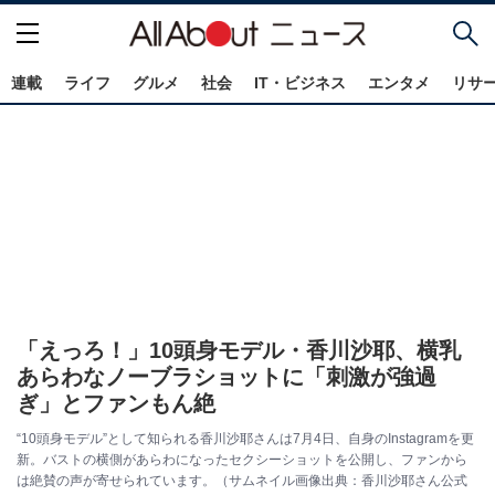
連載
ライフ
グルメ
社会
IT・ビジネス
エンタメ
リサ
「えっろ！」10頭身モデル・香川沙耶、横乳
あらわなノーブラショットに「刺激が強過
ぎ」とファンもん絶
“10頭身モデル”として知られる香川沙耶さんは7月4日、自身のInstagramを更
新。バストの横側があらわになったセクシーショットを公開し、ファンから
は絶賛の声が寄せられています。（サムネイル画像出典：香川沙耶さん公式