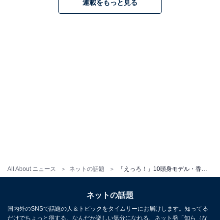
連載をもっと見る
All About ニュース
ネットの話題
「えっろ！」10頭身モデル・香川沙耶、横乳あらわなノーブラショットに「刺激が強過ぎ」とファンもん絶
ネットの話題
国内外のSNSで話題の人＆トピックをタイムリーにお届けします。知ってる
だけでちょっと得する、なんだか楽しい気分になれる、ネット発「知ら（な