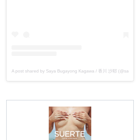
A post shared by Saya Bugayong Kagawa / 香川 沙耶 (@saya.ka