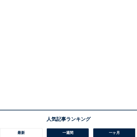
最新
一週間
一ヶ月