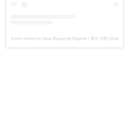
A post shared by Saya Bugayong Kagawa / 香川 沙耶 (@saya.ka