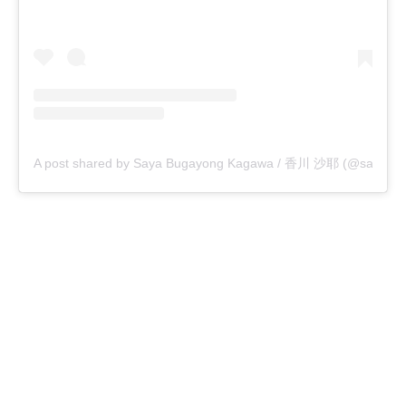
A post shared by Saya Bugayong Kagawa / 香川 沙耶 (@saya.ka