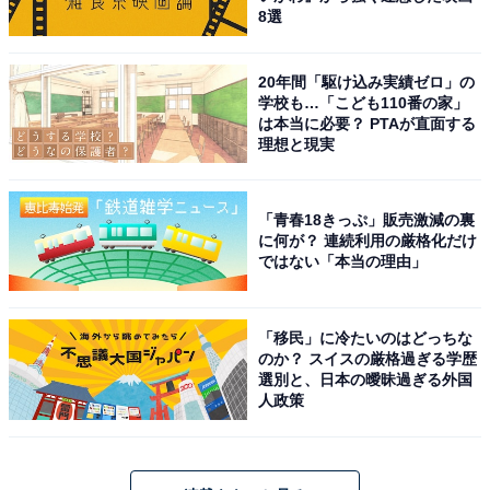
8選
20年間「駆け込み実績ゼロ」の
学校も…「こども110番の家」
は本当に必要？ PTAが直面する
理想と現実
「青春18きっぷ」販売激減の裏
に何が？ 連続利用の厳格化だけ
ではない「本当の理由」
「移民」に冷たいのはどっちな
のか？ スイスの厳格過ぎる学歴
選別と、日本の曖昧過ぎる外国
人政策