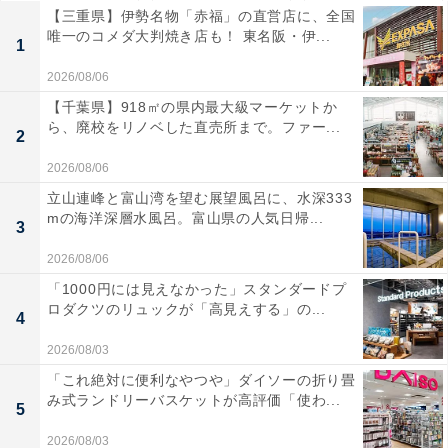
【三重県】伊勢名物「赤福」の直営店に、全国
唯一のコメダ大判焼き店も！ 東名阪・伊...
1
2026/08/06
【千葉県】918㎡の県内最大級マーケットか
ら、廃校をリノベした直売所まで。ファー...
2
2026/08/06
立山連峰と富山湾を望む展望風呂に、水深333
mの海洋深層水風呂。富山県の人気日帰...
3
2026/08/06
「1000円には見えなかった」スタンダードプ
ロダクツのリュックが「高見えする」の...
4
2026/08/03
「これ絶対に便利なやつや」ダイソーの折り畳
み式ランドリーバスケットが高評価「使わ...
5
2026/08/03