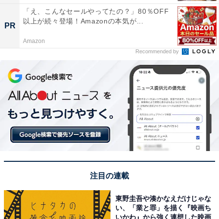
「え、こんなセールやってたの？」80％OFF
以上が続々登場！Amazonの本気が...
PR
Amazon
Recommended by
注目の連載
東野圭吾や湊かなえだけじゃな
い、「業と罪」を描く『映画ち
いかわ』から強く連想した映画