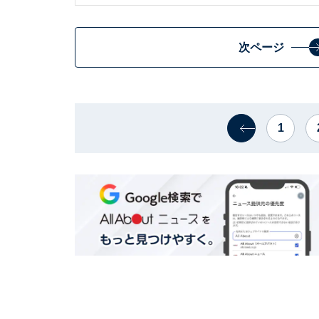
次ページ
1