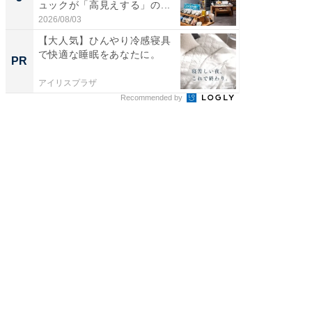
ュックが「高見えする」の...
ュックが
2026/08/03
2026/08/0
【大人気】ひんやり冷感寝具
デノン
で快適な睡眠をあなたに。
すぎた
PR
PR
アイリスプラザ
デノン
Recommended by