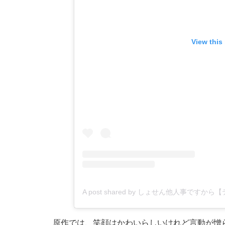
View this
A post shared by しょせん他人事ですから
原作では、笑顔はかわいらしいけれど言動が憎