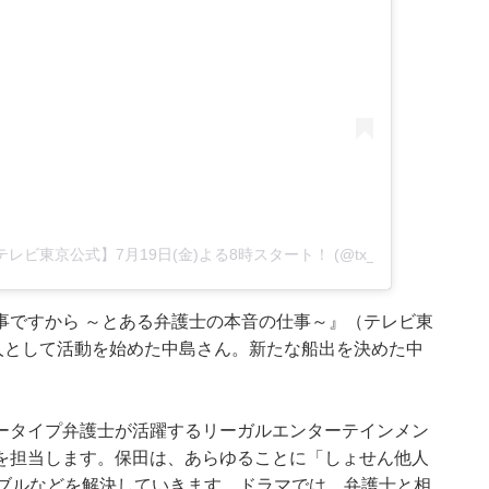
【テレビ東京公式】7月19日(金)よる8時スタート！ (@tx_dorama8)
事ですから ～とある弁護士の本音の仕事～』（テレビ東
人として活動を始めた中島さん。新たな船出を決めた中
ータイプ弁護士が活躍するリーガルエンターテインメン
を担当します。保田は、あらゆることに「しょせん他人
ラブルなどを解決していきます。ドラマでは、弁護士と相