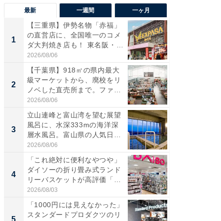
最新
一週間
一ヶ月
【三重県】伊勢名物「赤福」
【兵庫
の直営店に、全国唯一のコメ
ーメン
1
1
ダ大判焼き店も！ 東名阪・
再現した
伊...
道...
2026/08/06
2026/08/0
【千葉県】918㎡の県内最大
ステラ
級マーケットから、廃校をリ
詰め放題
2
2
ノベした直売所まで。ファ
00円で「
ー...
2026/08/06
2026/08/0
立山連峰と富山湾を望む展望
「面白
風呂に、水深333mの海洋深
入〜」
3
3
層水風呂。富山県の人気日
プラン
帰...
題。“さま
2026/08/06
2026/08/0
「これ絶対に便利なやつや」
「これ
ダイソーの折り畳み式ランド
ダイソ
4
4
リーバスケットが高評価「使
リーバ
わ...
わ...
2026/08/03
2026/08/0
「1000円には見えなかった」
「100
スタンダードプロダクツのリ
スタン
5
5