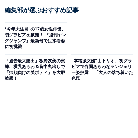
編集部が選ぶおすすめ記事
“今年大注目”の17歳女性俳優、
初グラビアを披露！ 『週刊ヤン
グジャンプ』最新号では水着姿
に初挑戦
「過去最大露出」板野友美の実
“本格派女優”山下リオ、初グラ
妹、横乳あらわ＆背中丸出しで
ビアで谷間あらわなランジェリ
「姉顔負けの美ボディ」を大胆
ー姿披露！ 「大人の落ち着いた
披露！
色気」