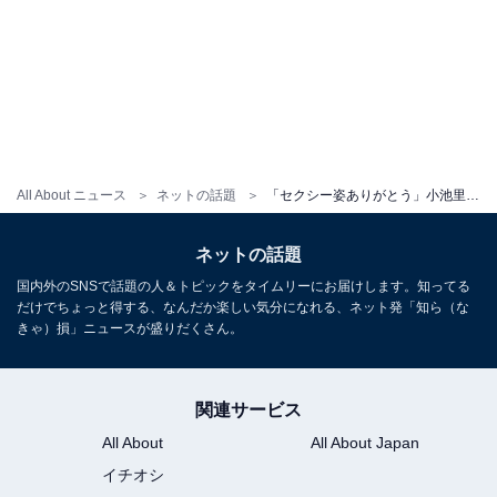
All About ニュース
ネットの話題
「セクシー姿ありがとう」小池里奈、小さめビキニで圧巻ボディあらわに！ 「最強最高ですね」「美人過ぎます」
ネットの話題
国内外のSNSで話題の人＆トピックをタイムリーにお届けします。知ってる
だけでちょっと得する、なんだか楽しい気分になれる、ネット発「知ら（な
きゃ）損」ニュースが盛りだくさん。
関連サービス
All About
All About Japan
イチオシ