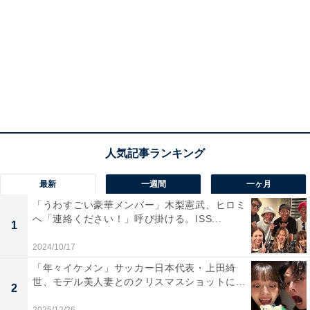
最新
一週間
一ヶ月
「うわすごい豪華メンバー」木梨憲武、ヒロミ
へ「連絡ください！」呼び掛ける。ISS...
1
2024/10/17
「年々イケメン」サッカー日本代表・上田綺
世、モデル美人妻とのクリスマスショットに...
2