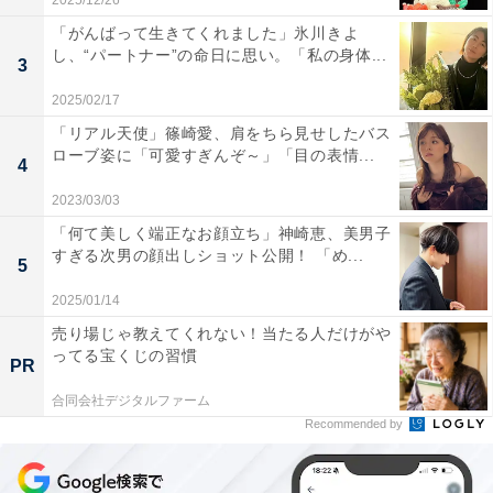
2025/12/26
「がんばって生きてくれました」氷川きよ
し、“パートナー”の命日に思い。「私の身体...
3
2025/02/17
「リアル天使」篠崎愛、肩をちら見せしたバス
ローブ姿に「可愛すぎんぞ～」「目の表情...
4
2023/03/03
「何て美しく端正なお顔立ち」神崎恵、美男子
すぎる次男の顔出しショット公開！ 「め...
5
2025/01/14
売り場じゃ教えてくれない！当たる人だけがや
ってる宝くじの習慣
PR
合同会社デジタルファーム
Recommended by