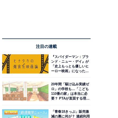
注目の連載
『スパイダーマン：ブラ
ンド・ニュー・デイ』が
「史上もっとも優しいヒ
ーロー映画」になった理
由。予習したい作品は？
20年間「駆け込み実績ゼ
ロ」の学校も…「こども
110番の家」は本当に必
要？ PTAが直面する理想
と現実
「青春18きっぷ」販売激
減の裏に何が？ 連続利用