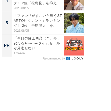
4
4
グ！ 2位「松島聡」を抑え...
グ！ 2
2026/08/05
2026/08/0
「ファンサがすごいと思うST
身長を知
ARTO社タレント」ランキン
性俳優」
5
5
グ！ 2位「中島健人」を...
「鈴木
倒...
2026/08/05
2026/08/0
「今日の目玉商品は？」毎日
特別な名
変わるAmazonタイムセール
で選ぶR
PR
PR
が見逃せない
Amazon
ReFa GIN
Recommended by