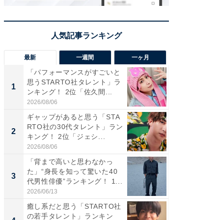
最新
一週間
一ヶ月
「パフォーマンスがすごいと
「癒し系
思うSTARTO社タレント」ラ
タレント
1
1
ンキング！ 2位「佐久間...
「井ノ原
2026/08/06
2026/08/0
ギャップがあると思う「STA
癒し系だ
RTO社の30代タレント」ラン
の若手
2
2
キング！ 2位「ジェシ...
グ！ 2
2026/08/06
2026/08/0
「背まで高いと思わなかっ
ギャップ
た」“身長を知って驚いた40
RTO社
3
3
代男性俳優”ランキング！ 1...
キング！
2026/06/13
2026/08/0
癒し系だと思う「STARTO社
「世界で
の若手タレント」ランキン
ARTO