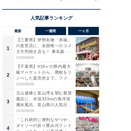
最新
一週間
一ヶ月
【三重県】伊勢名物「赤福」
【兵庫
の直営店に、全国唯一のコメ
ーメン
1
1
ダ大判焼き店も！ 東名阪・
再現した
伊...
道...
2026/08/06
2026/08/0
【千葉県】918㎡の県内最大
ステラ
級マーケットから、廃校をリ
詰め放題
2
2
ノベした直売所まで。ファ
00円で「
ー...
2026/08/06
2026/08/0
立山連峰と富山湾を望む展望
「面白
風呂に、水深333mの海洋深
入〜」
3
3
層水風呂。富山県の人気日
プラン
帰...
題。“さま
2026/08/06
2026/08/0
「これ絶対に便利なやつや」
「これ
ダイソーの折り畳み式ランド
ダイソ
4
4