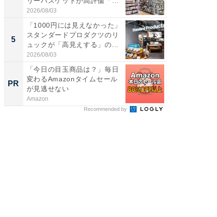
リーバスケットが高評価「使
リーバ
わ...
わ...
2026/08/03
2026/08/0
「1000円には見えなかった」
「100
スタンダードプロダクツのリ
スタン
5
5
ュックが「高見えする」の...
ュックが
2026/08/03
2026/08/0
「今日の目玉商品は？」毎日
【西野
変わるAmazonタイムセール
刊『北
PR
PR
が見逃せない
くか』
Amazon
FINCHI o
Recommended by