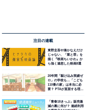
注目の連載
東野圭吾や湊かなえだけ
じゃない、「業と罪」を
描く『映画ちいかわ』か
ら強く連想した映画8選
20年間「駆け込み実績ゼ
ロ」の学校も…「こども
110番の家」は本当に必
要？ PTAが直面する理想
と現実
「青春18きっぷ」販売激
減の裏に何が？ 連続利用