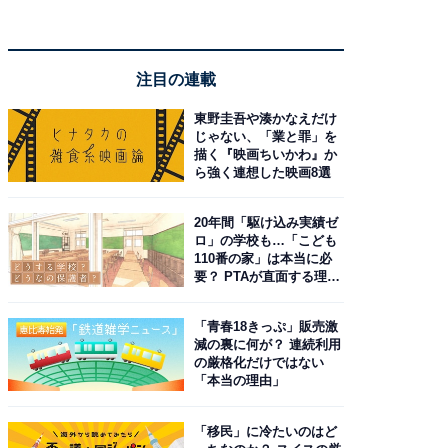
注目の連載
東野圭吾や湊かなえだけ
じゃない、「業と罪」を
描く『映画ちいかわ』か
ら強く連想した映画8選
20年間「駆け込み実績ゼ
ロ」の学校も…「こども
110番の家」は本当に必
要？ PTAが直面する理想
と現実
「青春18きっぷ」販売激
減の裏に何が？ 連続利用
の厳格化だけではない
「本当の理由」
「移民」に冷たいのはど