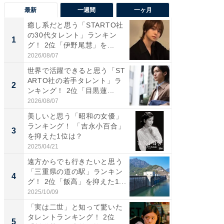
最新
一週間
一ヶ月
癒し系だと思う「STARTO社
癒し系だ
の30代タレント」ランキン
の若手
1
1
グ！ 2位「伊野尾慧」を...
グ！ 2
2026/08/07
2026/08/0
世界で活躍できると思う「ST
「パフ
ARTO社の若手タレント」ラ
思うST
2
2
ンキング！ 2位「目黒蓮...
ンキング
2026/08/07
2026/08/0
美しいと思う「昭和の女優」
ギャップ
ランキング！ 「吉永小百合」
RTO社
3
3
を抑えた1位は？
キング！
2025/04/21
2026/08/0
遠方からでも行きたいと思う
癒し系だ
「三重県の道の駅」ランキン
の30代
4
4
グ！ 2位「飯高」を抑えた1...
グ！ 2
2025/10/09
2026/08/0
「実は二世」と知って驚いた
「ファン
タレントランキング！ 2位
ARTO
5
5