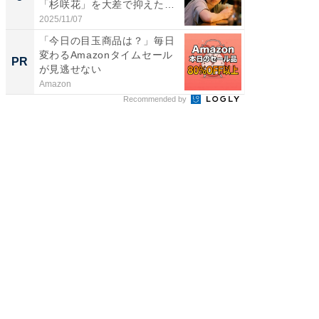
「杉咲花」を大差で抑えた1
グ！ 2
位...
2025/11/07
2026/08/0
「今日の目玉商品は？」毎日
【西野
変わるAmazonタイムセール
刊『北
PR
PR
が見逃せない
くか』
Amazon
FINCHI o
Recommended by