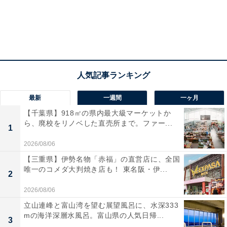
最新
一週間
一ヶ月
【千葉県】918㎡の県内最大級マーケットか
楽天市場では3種類のセットが登場！ どれにする
ら、廃校をリノベした直売所まで。ファー...
1
か迷っちゃう
2026/08/06
【三重県】伊勢名物「赤福」の直営店に、全国
また、タリーズコーヒー 公式楽天市場店限定セットも6
唯一のコメダ大判焼き店も！ 東名阪・伊...
2
月19日11時から発売されます。このセットは予約ではな
2026/08/06
く販売のみ。1人5個までで数量限定なので、気になる人
立山連峰と富山湾を望む展望風呂に、水深333
はぜひ今のうちに内容をチェックしてみてくださいね。
mの海洋深層水風呂。富山県の人気日帰...
3