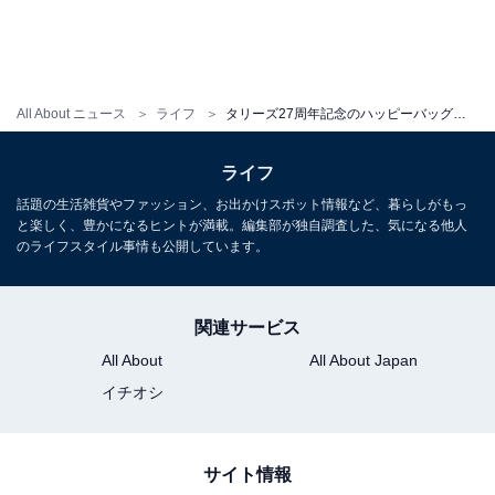
ト
All About ニュース
ライフ
タリーズ27周年記念のハッピーバッグが登場！ ペーパーバッグやおトクなドリンクチケットがセットに
ライフ
話題の生活雑貨やファッション、お出かけスポット情報など、暮らしがもっ
と楽しく、豊かになるヒントが満載。編集部が独自調査した、気になる他人
のライフスタイル事情も公開しています。
関連サービス
All About
All About Japan
イチオシ
「27th Anniversary Happy Bag 楽天市場店限定Cセット」（6000円）
サイト情報