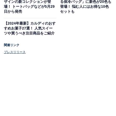
ザインの新コレクションが登
る保冷バッグ」に新色が20色も
チケット、タリーズカード値引との併用はできません。
場！ トートバッグなどが5月29
登場！ 悩む人にはお得な10色
日から発売
セットも
またこのセット限定のトライタンボトルは、ガラス並み
【2024年最新】カルディのおす
の透明度と光沢を持ち、落としても割れないほど十分な
すめお菓子27選！ 人気スイー
耐久性のあるボトルとのこと。タリーズのグランデサイ
ツや買うべき注目商品をご紹介
ズが入るほどの大容量に、手入れしやすい広口です。ス
関連リンク
トラップもついているので、おでかけの持ち歩きに最適
プレスリリース
ですね！
このセットの予約は、5月29日より店頭でのみ受付、受
け取りは6月19～23日で、受け取り時に支払いとなりま
す。電話やネットからはできないのでご注意ください。