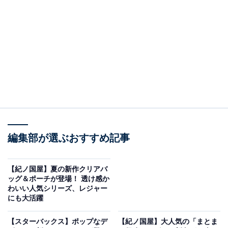
「27th Anniversary Happy Bag」
タリーズコーヒー店舗限定の「27th Anniversary Happy
Bag」（5000円）は、青と白の模様でカゴバッグのよう
にかわいいペーパーバッグに、コーヒー豆のほか、12月
編集部が選ぶおすすめ記事
18日まで使用できるドリンクチケット5枚などが付いた
おトクなセットです。
【紀ノ国屋】夏の新作クリアバ
ッグ＆ポーチが登場！ 透け感か
わいい人気シリーズ、レジャー
「ドリンクチケット」は、店内飲食では517円、お持ち
にも大活躍
帰りでは507円までのドリンク1杯と交換できます。1会
計3枚まで使用可能ですが、各種セットメニュー、割引
【スターバックス】ポップなデ
【紀ノ国屋】大人気の「まとま