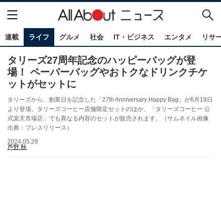
連載
ライフ
グルメ
社会
IT・ビジネス
エンタメ
リサ
タリーズ27周年記念のハッピーバッグが登
場！ ペーパーバッグやおトクなドリンクチケ
ットがセットに
タリーズから、創業日を記念した「27th Anniversary Happy Bag」が6月19日
より登場。タリーズコーヒー店舗限定セットのほか、「タリーズコーヒー 公
式楽天市場店」でも異なる内容のセットが販売されます。（サムネイル画像
出典：プレスリリース）
2024.05.29
芦野 秋