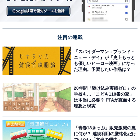
「27th Anniversary Happy Bag 楽天市場店限定Aセッ
ト」（1万8000円）は、彫刻硝子グラスと、コーヒー、
ドリンクチケットが8枚ついたセットです。
注目の連載
※ドリンクチケットの有効期限は2024年12月18日
『スパイダーマン：ブランド・
ニュー・デイ』が「史上もっと
27th Anniversary Happy Bag 楽天市場店限定Bセッ
も優しいヒーロー映画」になっ
た理由。予習したい作品は？
ト
20年間「駆け込み実績ゼロ」の
学校も…「こども110番の家」
は本当に必要？ PTAが直面する
理想と現実
「青春18きっぷ」販売激減の裏
に何が？ 連続利用の厳格化だけ
ではない「本当の理由」