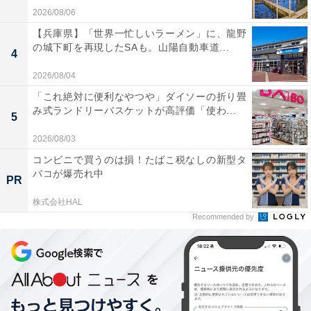
27th Anniversary Happy Bag 楽天市場店限定Aセッ
2026/08/06
ト
【兵庫県】「世界一忙しいラーメン」に、龍野
の城下町を再現したSAも。山陽自動車道...
4
2026/08/04
「これ絶対に便利なやつや」ダイソーの折り畳
み式ランドリーバスケットが高評価「使わ...
5
2026/08/03
コンビニで買うのは損！たばこ税なしの新型タ
バコが爆売れ中
PR
株式会社HAL
Recommended by
「27th Anniversary Happy Bag 楽天市場店限定Aセット」（1万8000円）