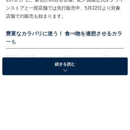
ンストアと一部店舗では先行販売中、5月22日より対象
店舗での販売も始まります。
豊富なカラバリに迷う！ 食べ物を連想させるカラ
ーも
2022年に登場した「まとまる保冷バッグ」。今回は、フ
続きを読む
ェミニンなくすみカラーや鮮やかなビビットカラーまで
をそろえた、新色20色で再登場しました。
クルミ、マカロンなどの「グレーブラウン系」、ブルー
ベリー、タロイモなどの「ブルーパープル系」、ピンク
グレープフルーツやリンゴなどの「ピンクレッド系」、
パッションフルーツやバナナなどの「イエローグリーン
系」など、その日の気分やファッションに合わせて使い