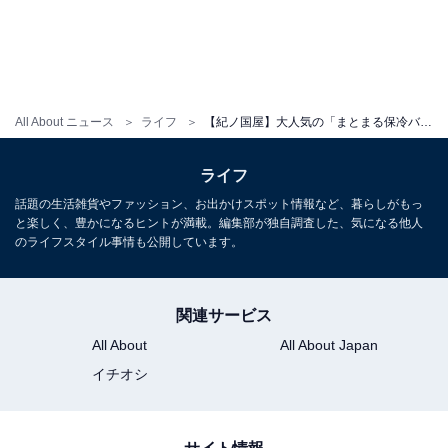
効果も高まります。
All About ニュース
ライフ
【紀ノ国屋】大人気の「まとまる保冷バッグ」に新色が20色も登場！ 悩む人にはお得な10色セットも
ライフ
話題の生活雑貨やファッション、お出かけスポット情報など、暮らしがもっ
と楽しく、豊かになるヒントが満載。編集部が独自調査した、気になる他人
のライフスタイル事情も公開しています。
関連サービス
All About
All About Japan
イチオシ