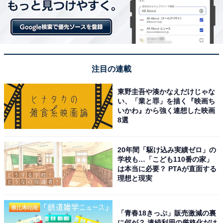
付属のゴムでまとまる （画像出典：プレスリリース、以下同）
注目の連載
保冷剤を入れるメッシュポケット付き
東野圭吾や湊かなえだけじゃな
「まとまる保冷バッグ」はバッグ内側の保冷加工に加
い、「業と罪」を描く『映画ち
いかわ』から強く連想した映画
え、保冷剤が食品に直接触れて冷凍焼けしないようにメ
8選
ッシュポケットが付いています。大きめの保冷剤も十分
に入るサイズです。
20年間「駆け込み実績ゼロ」の
学校も…「こども110番の家」
は本当に必要？ PTAが直面する
理想と現実
「青春18きっぷ」販売激減の裏
に何が？ 連続利用の厳格化だけ