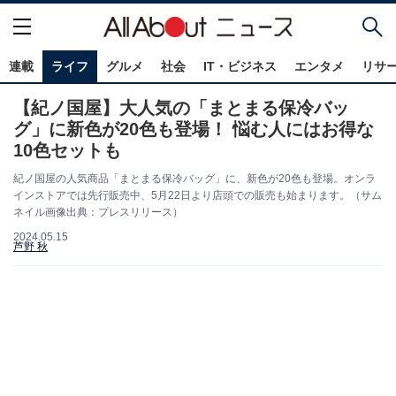
連載
ライフ
グルメ
社会
IT・ビジネス
エンタメ
リサ
【紀ノ国屋】大人気の「まとまる保冷バッ
グ」に新色が20色も登場！ 悩む人にはお得な
10色セットも
紀ノ国屋の人気商品「まとまる保冷バッグ」に、新色が20色も登場。オンラ
インストアでは先行販売中、5月22日より店頭での販売も始まります。（サム
ネイル画像出典：プレスリリース）
2024.05.15
芦野 秋