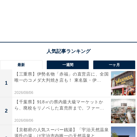
便利さはそのまま！ バッグに入れっぱなしでも大
丈夫
最新
一週間
一ヶ月
【三重県】伊勢名物「赤福」の直営店に、全国
カラーバリエーション豊富な「まとまる保冷バッグ」で
唯一のコメダ大判焼き店も！ 東名阪・伊...
1
すが、注目すべきポイントは色だけではありません。使
2026/08/06
い勝手も抜群なので、日頃から持ち歩きたくなってしま
【千葉県】918㎡の県内最大級マーケットか
います。
ら、廃校をリノベした直売所まで。ファー...
2
付属のゴムでくるっとまとまる
2026/08/06
【京都府の人気スーパー銭湯】「宇治天然温泉
約タテ36×ヨコ52×マチ20センチの大きさで、マチもたっ
源氏の湯」は宇治市内唯一の天然温泉と...