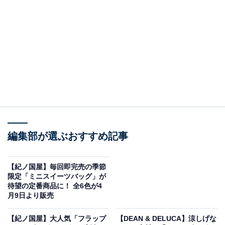
分けたくなるような豊富なカラーバリエーションです。
オンラインストアでは、カラータイプ別に10色ずつまと
めて買えるセット（各税込1万2300円）も登場していま
す。単品で購入するよりセットの方が1450円分お得にな
っています。好きな色をチョイスするのも良いですが、
色の雰囲気がそろっているのも良いですね。
編集部が選ぶおすすめ記事
【紀ノ国屋】毎回即完売の季節
限定「ミニスイーツバッグ」が
待望の定番商品に！ 全6色が4
月9日より販売
まとまる保冷バッグ10色セット 左：マニッシュ、右：フェミニン（画像出
典：紀ノ国屋公式オンラインストア）
【紀ノ国屋】大人気「フラップ
【DEAN & DELUCA】涼しげな