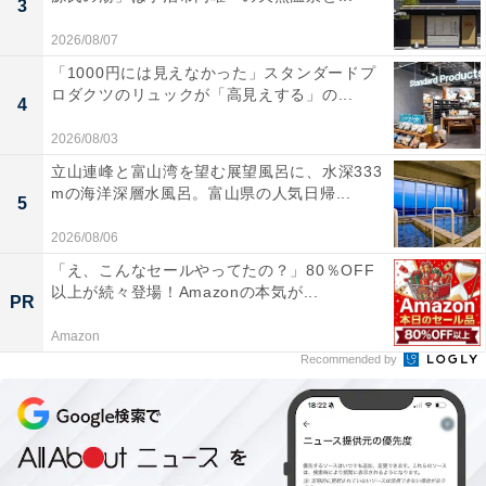
3
ぷりある大容量サイズの「まとまる保冷バッグ」。付属
のゴムバンドを使えばコンパクトにまとめることができ
2026/08/07
るので、日常的にバッグの中に入れておいてもかさばり
「1000円には見えなかった」スタンダードプ
ロダクツのリュックが「高見えする」の...
ません。
4
2026/08/03
立山連峰と富山湾を望む展望風呂に、水深333
mの海洋深層水風呂。富山県の人気日帰...
5
2026/08/06
「え、こんなセールやってたの？」80％OFF
以上が続々登場！Amazonの本気が...
PR
Amazon
Recommended by