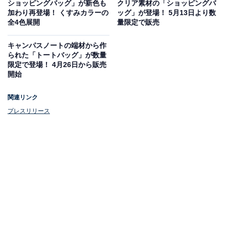
ショッピングバッグ」が新色も
クリア素材の「ショッピングバ
■ マニッシュ
加わり再登場！ くすみカラーの
ッグ」が登場！ 5月13日より数
全4色展開
量限定で販売
マロン、ブラックベリー、ブルーベリー、ラグーン、ブ
ドウ、ドラゴンフルーツ、リンゴ、マンダリン、パッシ
キャンパスノートの端材から作
ョンフルーツ、アボカド
られた「トートバッグ」が数量
限定で登場！ 4月26日から販売
開始
■ フェミニン
クルミ、ペアー（梨）、マカロン、ブルームーン、タロ
関連リンク
イモ、ピンクグレープフルーツ、ピーチ、バナナ、ライ
プレスリリース
ム、ケール