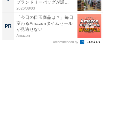
プランドリーバッグが話
層水風
題。“さま...
帰...
2026/08/03
2026/08/0
「今日の目玉商品は？」毎日
「え、
変わるAmazonタイムセール
の？」8
PR
PR
が見逃せない
場！Ama
Amazon
Amazon
Recommended by