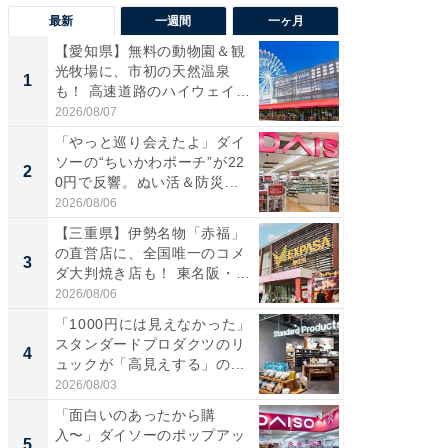
最新
一週間
一ヶ月
【愛知県】無料の動物園＆観
【兵庫
光牧場に、市初の天然温泉
ーメン
1
1
も！ 高速道路のハイウェイオ
再現した
ア...
道...
2026/08/07
2026/08/0
「やっと巡り会えたよ」ダイ
【三重
ソーの“ちいかわポーチ”が22
の直営
2
2
0円で反響。ぬい活＆防災...
ダ大判焼
伊...
2026/08/06
2026/08/0
【三重県】伊勢名物「赤福」
【千葉県
の直営店に、全国唯一のコメ
級マー
3
3
ダ大判焼き店も！ 東名阪・
ノベし
伊...
ー...
2026/08/06
2026/08/0
「1000円には見えなかった」
ステラ
スタンダードプロダクツのリ
詰め放題
4
4
ュックが「高見えする」の...
00円で「
2026/08/03
2026/08/0
「面白いのあったから購
立山連
入〜」ダイソーのポップアッ
風呂に、
5
5