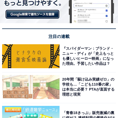
注目の連載
『スパイダーマン：ブランド・
ニュー・デイ』が「史上もっと
紀ノ国屋 ローラ アシュレイまとまるバッグ（Rowena／Dogs）
も優しいヒーロー映画」になっ
た理由。予習したい作品は？
まとまるバッグ（税込2420円）は、ローラ アシュレイの
テキスタイルと、紀ノ国屋のロゴをあしらったシンプル
20年間「駆け込み実績ゼロ」の
なデザインで、前面と背面でデザインが違うので気分に
学校も…「こども110番の家」
よって使い分けることができます（※リバーシブルデザ
は本当に必要？ PTAが直面する
インではありません）。
理想と現実
大きさは約縦39×横44×マチ8センチ（※広げた状態）
「青春18きっぷ」販売激減の裏
で、折りたたんでゴムでまとめることもできます。バッ
に何が？ 連続利用の厳格化だけ