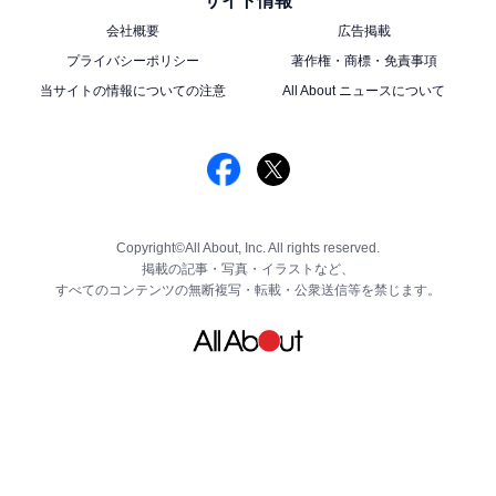
サイト情報
会社概要
広告掲載
こちらもおすすめ
プライバシーポリシー
著作権・商標・免責事項
【紀ノ国屋】毎回即完売の季節限定「ミニスイ
当サイトの情報についての注意
All About ニュースについて
ーツバッグ」が待望の定番商品に！ 全6色が4月
9日より販売
Copyright©All About, Inc. All rights reserved.
掲載の記事・写真・イラストなど、
すべてのコンテンツの無断複写・転載・公衆送信等を禁じます。