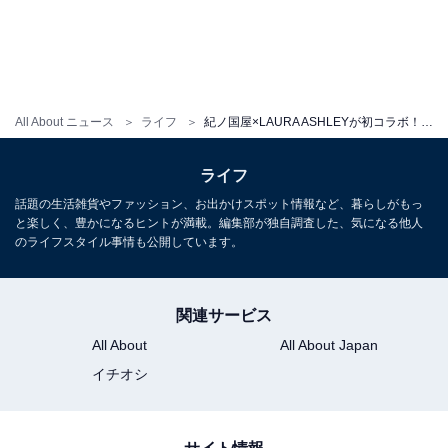
■販売店舗
インターナショナル（青山店）、鎌倉店、等々力店、日
本橋高島屋S.C店（※高は「はしごだか」）、渋谷スク
All About ニュース
ライフ
紀ノ国屋×LAURA ASHLEYが初コラボ！ 英国プリントがかわいいバッグ＆ポーチ全6種 4月17日から登場
ランブルスクエア店、羽田エアポートガーデン店、グラ
ンスタ丸の内店、大丸東京店、大丸梅田店、名古屋名鉄
ライフ
百貨店、ジェイアール京都伊勢丹店、岡山天満屋店、福
話題の生活雑貨やファッション、お出かけスポット情報など、暮らしがもっ
岡岩田屋本店、広島三越店、紀ノ国屋公式オンラインス
と楽しく、豊かになるヒントが満載。編集部が独自調査した、気になる他人
のライフスタイル事情も公開しています。
トア （順次販売開始）
※福岡岩田屋本店、広島三越店での販売は4月18日以降
関連サービス
を予定
All About
All About Japan
イチオシ
Manufactured byT2O Company Limited under license
from Laura Ashley Brands