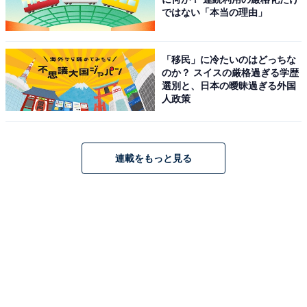
ではない「本当の理由」
グに入れておいてお買い物や、ちょっとしたおでかけに
も。
「移民」に冷たいのはどっちな
のか？ スイスの厳格過ぎる学歴
​オンラインストアでは先行販売中！
選別と、日本の曖昧過ぎる外国
人政策
紀ノ国屋とローラ アシュレイのコラボレーションバッグ
は、4月10日より公式オンラインストアで先行して販売
しています。数量限定なので早めの入手がおすすめで
連載をもっと見る
す。
また、店頭での販売は、4月17日より下記店舗にて順次
行われます。
公式オンラインストアの人気ランキングでは、いずれも
上位にランクインしているようです。気になる人は早め
にチェックしておくと良いかもしれません。