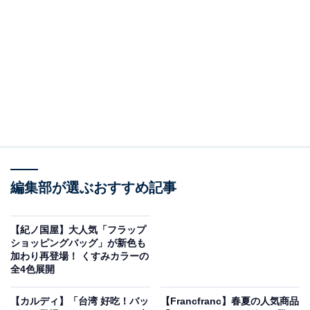
紀ノ国屋 ローラ アシュレイ ポータブルポーチ（Rowena／Dogs）
今回の初コラボレーションでは、ローラ アシュレイの数
あるプリントデザインの中から、さまざまな種類の犬た
ちが追いかけっこをしている様子を描いた「Dogs（ドッ
グス）」と、一面に描かれた花々が特長の大人かわいい
「Rowena（ロウェナ）」 の2種類を使用。全6種類のオ
編集部が選ぶおすすめ記事
リジナルアイテムとなっています。
【紀ノ国屋】大人気「フラップ
ポータブルポーチ（税込3899円）は、約縦15.5×横26×マ
ショッピングバッグ」が新色も
チ4.5センチとコンパクトなサイズながら、中にも外にも
加わり再登場！ くすみカラーの
全4色展開
ポケットが付いているので仕分けしながらたっぷり入れ
ることができます。バッグインバッグはもちろん、持ち
【カルディ】「台湾 好吃！バッ
【Francfranc】春夏の人気商品