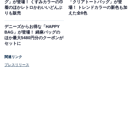
手も付いているので単体使用でも。
グ」が登場！ くすみカラーの巾
「クリアトートバッグ」が登
着のほかレトロかわいいどんぶ
場！ トレンドカラーの新色も加
りも販売
えた全8色
デニーズからお得な「HAPPY
BAG」が登場！ 綿麻バッグの
ほか最大5480円分のクーポンが
セットに
関連リンク
プレスリリース
ちょっとしたおでかけに​キュービックバッグ