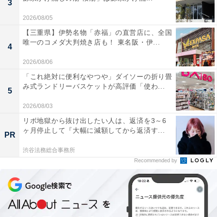
3
2026/08/05
【三重県】伊勢名物「赤福」の直営店に、全国
唯一のコメダ大判焼き店も！ 東名阪・伊...
4
2026/08/06
「これ絶対に便利なやつや」ダイソーの折り畳
み式ランドリーバスケットが高評価「使わ...
5
2026/08/03
リボ地獄から抜け出したい人は、返済を3～6
小さく畳んでゴムでまとまるバッグ
ヶ月停止して『大幅に減額してから返済す...
PR
渋谷法務総合事務所
Recommended by