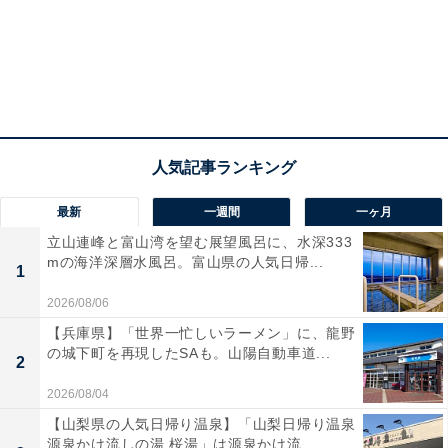
紀ノ国屋 ローラ アシュレイ キュービックバッグ （Rowena／Dogs）
最新
一週間
一ヶ月
立山連峰と富山湾を望む展望風呂に、水深333
キュービックバッグ（税込4290円）は、約縦24×横22×
mの海洋深層水風呂。富山県の人気日帰...
1
マチ10.5センチで、サブバッグにちょうど良いサイズ。
マチがたっぷりあるので、ランチバッグとしても使用で
2026/08/06
きます。
【兵庫県】「世界一忙しいラーメン」に、龍野
の城下町を再現したSAも。山陽自動車道...
2
2026/08/04
【山梨県の人気日帰り温泉】「山梨日帰り温泉
源泉かけ流しの湯 桜湯」は源泉かけ流...