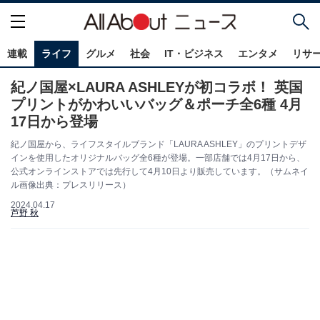
連載
ライフ
グルメ
社会
IT・ビジネス
エンタメ
リサ
紀ノ国屋×LAURA ASHLEYが初コラボ！ 英国
プリントがかわいいバッグ＆ポーチ全6種 4月
17日から登場
紀ノ国屋から、ライフスタイルブランド「LAURA ASHLEY」のプリントデザ
インを使用したオリジナルバッグ全6種が登場。一部店舗では4月17日から、
公式オンラインストアでは先行して4月10日より販売しています。（サムネイ
ル画像出典：プレスリリース）
2024.04.17
芦野 秋