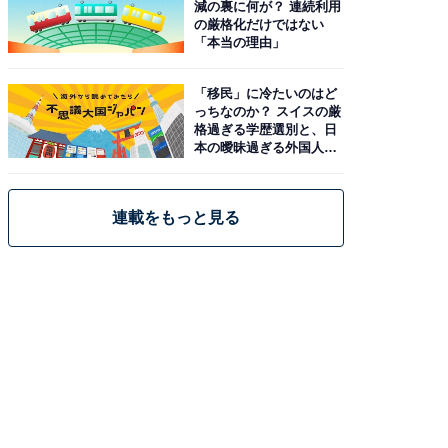
減の裏に何が？ 連続利用
の厳格化だけではない
「本当の理由」
「移民」に冷たいのはど
っちなのか？ スイスの厳
格過ぎる学歴選別と、日
本の曖昧過ぎる外国人政
策
連載をもっと見る