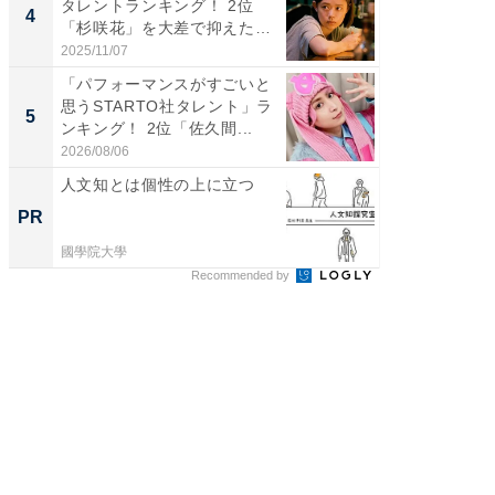
タレントランキング！ 2位
の30代
4
4
「杉咲花」を大差で抑えた1
グ！ 2
位...
2025/11/07
2026/08/0
「パフォーマンスがすごいと
「ファン
思うSTARTO社タレント」ラ
ARTO
5
5
ンキング！ 2位「佐久間...
グ！ 2
2026/08/06
2026/08/0
人文知とは個性の上に立つ
手厚い“
の「人
PR
PR
國學院大學
國學院大
Recommended by