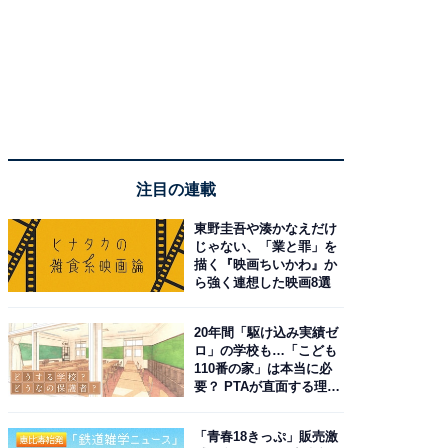
注目の連載
東野圭吾や湊かなえだけ
じゃない、「業と罪」を
描く『映画ちいかわ』か
ら強く連想した映画8選
20年間「駆け込み実績ゼ
ロ」の学校も…「こども
110番の家」は本当に必
要？ PTAが直面する理想
と現実
「青春18きっぷ」販売激