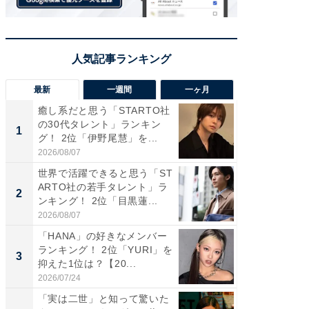
最新
一週間
一ヶ月
癒し系だと思う「STARTO社
癒し系だ
の30代タレント」ランキン
の若手
1
1
グ！ 2位「伊野尾慧」を...
グ！ 2
2026/08/07
2026/08/0
世界で活躍できると思う「ST
「パフ
ARTO社の若手タレント」ラ
思うST
2
2
ンキング！ 2位「目黒蓮...
ンキング
2026/08/07
2026/08/0
「HANA」の好きなメンバー
ギャップ
ランキング！ 2位「YURI」を
RTO社
3
3
抑えた1位は？【20...
キング！
2026/07/24
2026/08/0
「実は二世」と知って驚いた
癒し系だ