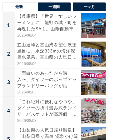
最新
一週間
一ヶ月
【兵庫県】「世界一忙しいラ
【兵庫
ーメン」に、龍野の城下町を
ーメン
1
1
再現したSAも。山陽自動車
再現した
道...
道...
2026/08/04
2026/08/0
立山連峰と富山湾を望む展望
【三重
風呂に、水深333mの海洋深
「鈴鹿天
2
2
層水風呂。富山県の人気日
は100
帰...
2026/08/06
2026/08/0
「面白いのあったから購
「ミニオ
入〜」ダイソーのポップアッ
ッグ！ 
3
3
プランドリーバッグが話
ど、夏限
題。“さま...
2026/08/03
2026/08/0
「これ絶対に便利なやつや」
【埼玉
ダイソーの折り畳み式ランド
「行田天
4
4
リーバスケットが高評価「使
は和の
わ...
が...
2026/08/03
2026/08/0
【山梨県の人気日帰り温泉】
【石川
「山梨日帰り温泉 源泉かけ流
湯】「天
5
5