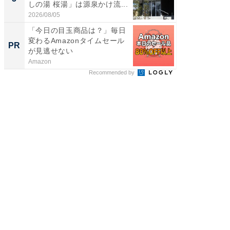
しの湯 桜湯」は源泉かけ流...
賀ゆめ
お...
2026/08/05
2026/08/0
「今日の目玉商品は？」毎日
特別な名
変わるAmazonタイムセール
で選ぶR
PR
PR
が見逃せない
Amazon
ReFa GIN
Recommended by