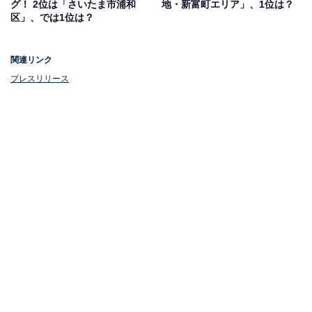
グ！ 2位は「さいたま市浦和
地・新富町エリア」、1位は？
グロードまで近いです。自宅周辺は閑静な住宅街だがア
区」、では1位は？
リーナ、さいたま赤十字医療センターも徒歩圏内です。
これからも地域の発展が楽しみな場所です」「買い物に
関連リンク
は困らない。イオンやニトリ、ケーズデンキ、ドラッグ
プレスリリース
ストアも豊富にある。文化的な発展を目指している地域
で、今後もさらに施設の充実を測るための建設が予定さ
れているため、住み続けたいと感じる」などのコメント
が寄せられました。