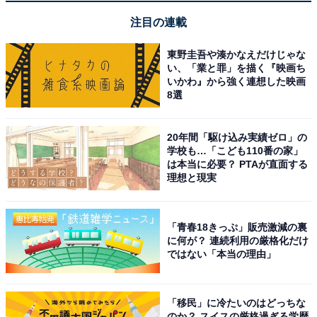
注目の連載
10位までの全ランキング結果を見
次ページ
東野圭吾や湊かなえだけじゃな
る
い、「業と罪」を描く『映画ち
いかわ』から強く連想した映画
8選
20年間「駆け込み実績ゼロ」の
学校も…「こども110番の家」
は本当に必要？ PTAが直面する
理想と現実
「青春18きっぷ」販売激減の裏
に何が？ 連続利用の厳格化だけ
ではない「本当の理由」
「移民」に冷たいのはどっちな
のか？ スイスの厳格過ぎる学歴