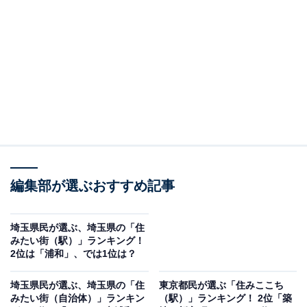
＞10位までの全ランキング結果を見る
2位：さいたま市中央区
6年連続で2位にランクインしたのは、さいたま市中央
区。区内にあるJR埼京線の北与野駅は埼玉県最大のター
ミナル駅である大宮駅と隣接しています。コンサートや
スポーツイベントが開催される大型施設「さいたまスー
パーアリーナ」は多彩なイベントを楽しむ人たちで連日
にぎわい、遊び場やバラ園のある与野公園など大きな公
編集部が選ぶおすすめ記事
園や整備された公共施設、大型商業施設などが集まって
います。
埼玉県民が選ぶ、埼玉県の「住
みたい街（駅）」ランキング！
2位は「浦和」、では1位は？
回答者からは、「JRの2駅が最寄りとして行先により使
い分けできる。車で出かける時は首都高のインターも近
埼玉県民が選ぶ、埼玉県の「住
東京都民が選ぶ「住みここち
みたい街（自治体）」ランキン
（駅）」ランキング！ 2位「築
く周辺道路も渋滞は少ない。自転車では荒川サイクリン