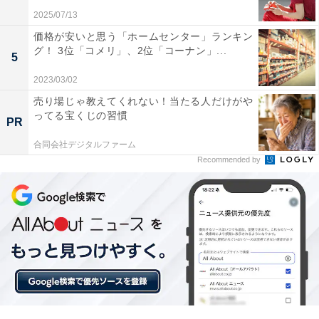
いると思う。地域のお祭りよりも新しい形のイベントが
2025/07/13
充実し、参加しやすいものが多いのがよい。ウナギまつ
価格が安いと思う「ホームセンター」ランキン
グ！ 3位「コメリ」、2位「コーナン」...
りやスイーツまつり。さいたま国際マラソンや、自転車
5
のイベントも楽しかった」「最寄駅が都心にアクセスし
2023/03/02
やすく、何路線か通っているのでかなり融通がきく。自
売り場じゃ教えてくれない！当たる人だけがや
治体の催し物を頻繁に行っていて子供連れで参加しやす
ってる宝くじの習慣
PR
い。街並みが綺麗、歩道などの植物がきちんと手入れさ
合同会社デジタルファーム
れている」などのコメントが寄せられました。
Recommended by
※回答者のコメントは原文ママです
この記事の筆者：福島 ゆき プロフィール
アニメや漫画のレビュー、エンタメトピックスなどを中
心に、オールジャンルで執筆中のライター。時々、店舗
取材などのリポート記事も担当。All AboutおよびAll
About ニュースでのライター歴は5年。