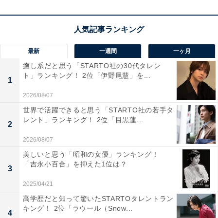
最新
一週間
一ヶ月
1位：さいたま市浦和区
癒し系だと思う「STARTO社の30代タレン
ト」ランキング！ 2位「伊野尾慧」を...
1
6年連続で1位を獲得したのは、さいたま市浦和区でし
2026/08/07
た。県庁や裁判所などの行政機関が集積している、埼玉
世界で活躍できると思う「STARTO社の若手タ
県の行政の中心地。東京都心へのアクセスも良好です。
レント」ランキング！ 2位「目黒蓮...
2
駅周辺には商業施設だけでなく、美術館や図書館をはじ
2026/08/07
め、青少年宇宙科学館など学術文化・芸術に触れること
美しいと思う「昭和の女優」ランキング！
ができる文教都市ならではの文化施設も充実していま
「吉永小百合」を抑えた1位は？
3
す。駅から少し歩くと緑豊かな公園や寺社があり、閑静
2025/04/21
な住宅街が広がっています。
高学歴だと知って驚いたSTARTOタレントラン
キング！ 2位「ラウール（Snow...
4
回答者からは、「図書館などの文化施設が特に充実して