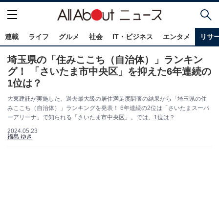
連載
ライフ
グルメ
社会
IT・ビジネス
エンタメ
リサ
埼玉県の「住みここち（自治体）」ランキン
グ！ 「さいたま市中央区」を抑えた6年連続の
1位は？
大東建託が実施した、過去最大級の居住満足度調査の結果から「埼玉県の住
みここち（自治体）」ランキングを発表！ 6年連続の2位は「さいたまスーパ
ーアリーナ」で知られる「さいたま市中央区」。では、1位は？
2024.05.23
福島 ゆき