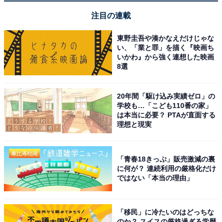
注目の連載
10位までの全ランキング結果を見
次ページ
る
東野圭吾や湊かなえだけじゃな
い、「業と罪」を描く『映画ち
いかわ』から強く連想した映画
8選
20年間「駆け込み実績ゼロ」の
学校も…「こども110番の家」
は本当に必要？ PTAが直面する
理想と現実
「青春18きっぷ」販売激減の裏
に何が？ 連続利用の厳格化だけ
ではない「本当の理由」
「移民」に冷たいのはどっちな
のか？ スイスの厳格過ぎる学歴