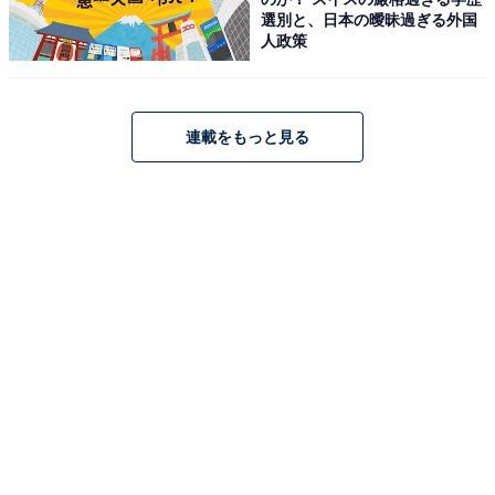
こちらもおすすめ
選別と、日本の曖昧過ぎる外国
埼玉県の「住みここち（自治体）」ランキン
人政策
グ！ 「さいたま市中央区」を抑えた6年連続の1
位は？
連載をもっと見る
1
2