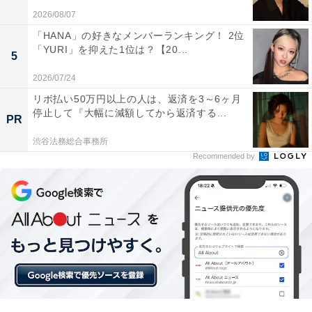
2026/08/07
るが、バス路線の本数が多いので、駅に出やすい。駅前
「HANA」の好きなメンバーランキング！ 2位
に大型商業施設が複数あるので、買い物に便利。都心に
「YURI」を抑えた1位は？【20...
も電車一本で出られる」「長い歴史の閑静な住宅街。大
5
型マンションも建たず幹線道路も拡張されず住むには居
2026/07/24
心地の良いエリア。近所には公園もあり災害のとても少
リボ払い50万円以上の人は、返済を3～6ヶ月
停止して『大幅に減額してから返済する...
ない地域であること」などのコメントが寄せられまし
PR
た。
渋谷法務総合事務所
Recommended by
※回答者のコメントは原文ママです
この記事の筆者：福島 ゆき プロフィール
アニメや漫画のレビュー、エンタメトピックスなどを中
心に、オールジャンルで執筆中のライター。時々、店舗
取材などのリポート記事も担当。All AboutおよびAll
About ニュースでのライター歴は5年。