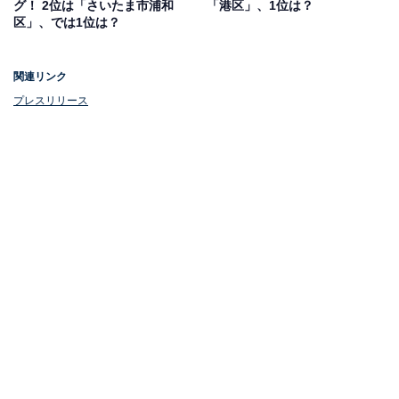
グ！ 2位は「さいたま市浦和
「港区」、1位は？
に大型ショッピングモールや駅があるため、生活を充実
区」、では1位は？
させる面ではとても満足している。また道も広く見通し
が良いので、子供を一人で歩かせても安心できる」「非
関連リンク
常に利便性がよく、住みやすい。特に買い物はイオンレ
プレスリリース
イクタウンがある上に、車で三郷のビバホームなどの大
型店も利用できるので、困ることはない」などのコメン
トが寄せられました。