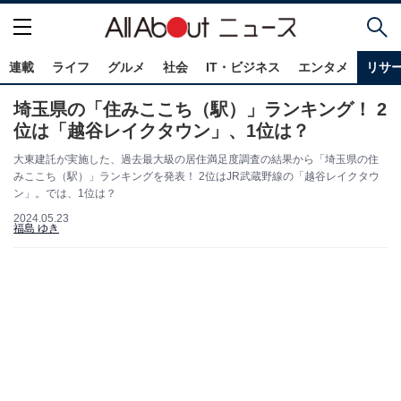
連載
ライフ
グルメ
社会
IT・ビジネス
エンタメ
リサ
埼玉県の「住みここち（駅）」ランキング！ 2
位は「越谷レイクタウン」、1位は？
大東建託が実施した、過去最大級の居住満足度調査の結果から「埼玉県の住
みここち（駅）」ランキングを発表！ 2位はJR武蔵野線の「越谷レイクタウ
ン」。では、1位は？
2024.05.23
福島 ゆき