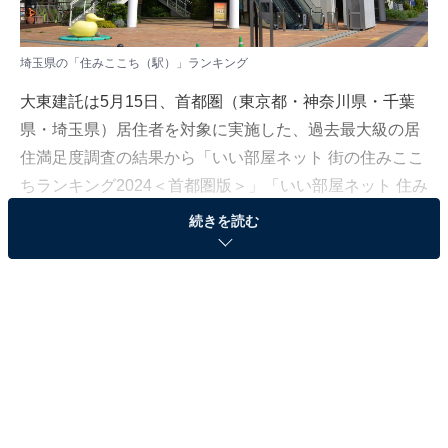
埼玉県の「住みここち（駅）」ランキング
大東建託は5月15日、首都圏（東京都・神奈川県・千葉
県・埼玉県）居住者を対象に実施した、過去最大級の居
住満足度調査の結果から「いい部屋ネット 街の住みここ
ちランキング2024＜首都圏版＞」「いい部屋ネット 住み
たい街ランキング2024＜首都圏版＞」を発表しました。
続きを読む
埼玉県版の「住みここち（駅）」ランキングは、埼玉県
に住む20歳以上の男女4万8457人を対象に調査を実施
し、2020〜2024年（一部の回答のみ2019年を追加）の
回答を累積して集計。各駅徒歩15分以内に居住している
回答者が30人以上の駅を対象としています。
＞10位までの全ランキング結果を見る