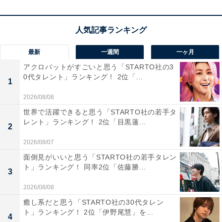
最新
一週間
一ヶ月
1位：浦和（JR京浜東北線）
アクロバットがすごいと思う「STARTO社の3
0代タレント」ランキング！ 2位「...
1位は、JR京浜東北線の「浦和」駅でした。JR線が5路
1
線乗り入れ、直通電車も運行している東京の渋谷や新宿
2026/08/08
までは約30分、神奈川県の横浜まで約1時間弱で行くこ
世界で活躍できると思う「STARTO社の若手タ
レント」ランキング！ 2位「目黒蓮...
とができ、交通利便性の高さでも人気です。駅前には
2
「浦和PARCO」や「浦和コルソ」など大型商業施設や
2026/08/07
飲食店が多く、「文教地区」を象徴するように、県立美
面倒見がいいと思う「STARTO社の若手タレン
術館や県立図書館などの文化施設や学校が多いエリアで
ト」ランキング！ 同率2位「佐藤勝...
3
もあります。
2026/08/08
癒し系だと思う「STARTO社の30代タレン
回答者からは、「静かな住宅街である。スーパーが徒歩
ト」ランキング！ 2位「伊野尾慧」を...
4
圏内に複数あるので、物価が安い。駅からやや離れてい