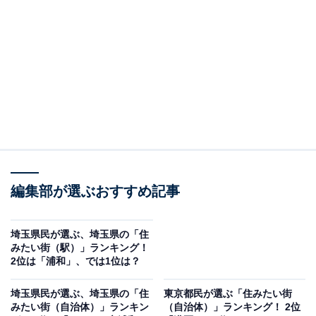
2位：越谷レイクタウン（JR武蔵野線）
2位は、JR武蔵野線の「越谷レイクタウン」駅。日本最
大級の店舗面積を誇り、「kaze」「mori」「アウトレッ
ト」の3つのエリアに分かれる大型ショッピングモール
「越谷レイクタウン」を中心に多くの商業施設や住宅が
建ち並び、特に、子育て世帯やファミリー層に人気があ
るエリアです。「越谷レイクタウン」に隣接する、水害
編集部が選ぶおすすめ記事
対策として作られた「大相模調節池」周辺では散歩やピ
クニックを楽しむ人の姿も見られます。
埼玉県民が選ぶ、埼玉県の「住
みたい街（駅）」ランキング！
回答者からは、「生活に必要な施設がおおむね揃ってい
2位は「浦和」、では1位は？
て、近くに大型ショッピングセンターもあるので、買い
物にも困らない。近くに大きな公園もあるから、自然も
埼玉県民が選ぶ、埼玉県の「住
東京都民が選ぶ「住みたい街
みたい街（自治体）」ランキン
（自治体）」ランキング！ 2位
ある程度楽しめる」「新たに開発された街で、すぐ近く