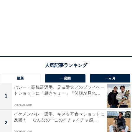
最新
一週間
一ヶ月
バレー・髙橋藍選手、兄＆愛犬とのプライベー
トショットに「超きちょー」「笑顔が見れ...
1
2026/03/08
イケメンバレー選手、キス＆耳食べショットに
反響！ 「なんなのーこのイチャイチャ感...
2