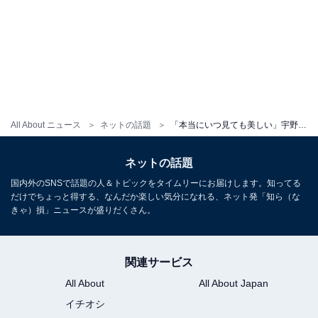
All About ニュース
ネットの話題
「本当にいつ見ても美しい」宇野昌磨、圧巻のイナバウアー？ ショット公開！ 「めっちゃ好き」
ネットの話題
国内外のSNSで話題の人＆トピックをタイムリーにお届けします。知ってる
だけでちょっと得する、なんだか楽しい気分になれる、ネット発「知ら（な
きゃ）損」ニュースが盛りだくさん。
関連サービス
All About
All About Japan
イチオシ