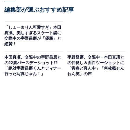
編集部が選ぶおすすめ記事
「しょーまりん可愛すぎ」本田
真凜、美しすぎるスケート姿に
交際中の宇野昌磨が「優勝」と
絶賛！
本田真凜、交際中の宇野昌磨と
宇野昌磨、交際中・本田真凜と
の22歳バースデーショット!?
の仲良し＆面白ツーショットに
「絶対宇野昌磨くんとディナー
「青春ど真ん中」「何枚載せん
行った写真じゃん！」
ねん笑」の声