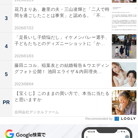
2026/01/29
花乃まりあ、趣里の夫・三山凌輝と「二人で時
間を過ごしたことは事実」と認める。「不...
3
2026/07/22
「足長いし子煩悩だし」イケメンバレー選手、
子どもたちとのディズニーショットに「か...
4
2026/01/03
藤田ニコル、稲葉友との結婚報告＆ウエディン
グフォト公開！ 池田エライザ＆内田理央...
5
2023/08/04
【宝くじ】このままの買い方で、本当に当たる
と思いますか
PR
合同会社デジタルファーム
Recommended by