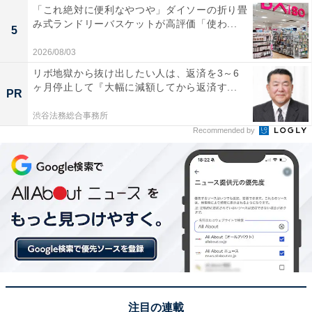
「これ絶対に便利なやつや」ダイソーの折り畳
いるほうが望ましいでしょう。
み式ランドリーバスケットが高評価「使わ...
5
2026/08/03
関連記事：
リボ地獄から抜け出したい人は、返済を3～6
【例文あり】正しいビジネス敬語とは？ メールの言い回
ヶ月停止して『大幅に減額してから返済す...
PR
しや間違いやすい使い方を解説
渋谷法務総合事務所
Recommended by
注目の連載