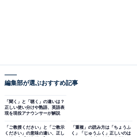
・
目上の人から「ご無沙汰しております」と言われた場合
の返信方法
・
場面別の「ご無沙汰しております」の目上の人に対する
使い方・例文
・
「ご無沙汰しております」を使う際の注意点
・
目上の人にも使える「ご無沙汰しております」の類語・
編集部が選ぶおすすめ記事
言い換え表現
・
「ご無沙汰しております」の英語表現
「聞く」と「聴く」の違いは？
・
まとめ
正しい使い分けや熟語、英語表
現を現役アナウンサーが解説
「ご無沙汰しております」の意味と読み方
「ご教授ください」と「ご教示
「重複」の読み方は「ちょうふ
ください」の意味の違い、正し
く」「じゅうふく」正しいのは
まずは、「ご無沙汰（ごぶさた）しております」の意味