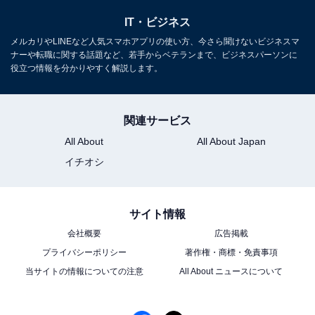
しています。そのため、「ご無沙汰です」などと一部を
IT・ビジネス
省いて短くすると、へりくだる意味合いが失われてしま
メルカリやLINEなど人気スマホアプリの使い方、今さら聞けないビジネスマ
います。相手に対して失礼な言い回しとなるため、省略
ナーや転職に関する話題など、若手からベテランまで、ビジネスパーソンに
役立つ情報を分かりやすく解説します。
せずに用いましょう。
関連サービス
All About
All About Japan
イチオシ
サイト情報
会社概要
広告掲載
プライバシーポリシー
著作権・商標・免責事項
当サイトの情報についての注意
All About ニュースについて