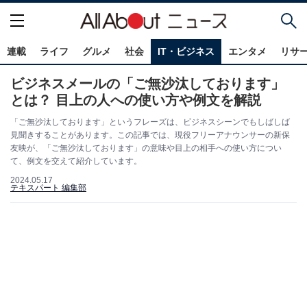
連載
ライフ
グルメ
社会
IT・ビジネス
エンタメ
リサ
ビジネスメールの「ご無沙汰しております」
とは？ 目上の人への使い方や例文を解説
「ご無沙汰しております」というフレーズは、ビジネスシーンでもしばしば
見聞きすることがあります。この記事では、現役フリーアナウンサーの新保
友映が、「ご無沙汰しております」の意味や目上の相手への使い方につい
て、例文を交えて紹介しています。
2024.05.17
テキスパート 編集部