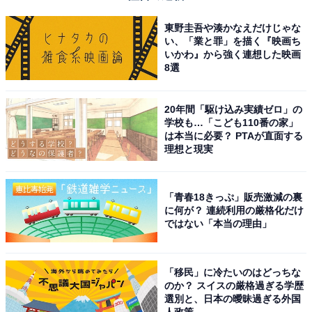
東野圭吾や湊かなえだけじゃな
「ご無沙汰しております」は目上の人に対して使
い、「業と罪」を描く『映画ち
いかわ』から強く連想した映画
える？
8選
「ご無沙汰しております」は、目上の相手に用いても問
20年間「駆け込み実績ゼロ」の
題ないのでしょうか。続いては、目上の相手に使う場合
学校も…「こども110番の家」
は本当に必要？ PTAが直面する
のポイントを解説します。
理想と現実
目上の人に対しても使える
「青春18きっぷ」販売激減の裏
「ご無沙汰しております」は、自分をへりくだる表現で
に何が？ 連続利用の厳格化だけ
あるため、目上の相手に対して使用しても問題ありませ
ではない「本当の理由」
ん。「無沙汰」に接頭語「ご」と「～する」をつけて謙
譲語とし、さらに「いる」の謙譲語である「おる」を合
「移民」に冷たいのはどっちな
わせて自分の立場を低くすることで、相手への敬意を表
のか？ スイスの厳格過ぎる学歴
しています。
選別と、日本の曖昧過ぎる外国
人政策