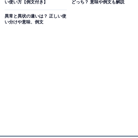
い使い方【例文付き】
どっち？ 意味や例文も解説
をチェックしていきましょう。
異常と異状の違いは？ 正しい使
い分けや意味、例文
意味（1）久しぶりに連絡を取る人への挨拶の意味
「ご無沙汰しております」は、しばらく連絡を取ってい
なかった人への挨拶としての意味合いがあります。口
頭、文書を問わず、慣用的に用いられる定番の挨拶で
す。
意味（2）長らく連絡をしていなかった不義理を詫び
る意味
「ご無沙汰しております」の「無沙汰」は、「長い間連
絡や訪問がないこと」を意味します。「便り・知らせ」
を表す「沙汰」に、打ち消しの意味を持つ「無」をつけ
た言葉です。そのため、「ご無沙汰しております」に
は、「長い間連絡をしていなくて申し訳ありません」