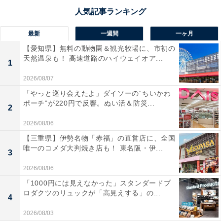
と、不義理を詫びるニュアンスも込められています。
「お世話になっております」との違い
最新
一週間
一ヶ月
【愛知県】無料の動物園＆観光牧場に、市初の
「お世話になっております」は、ビジネスでは定番の挨
天然温泉も！ 高速道路のハイウェイオア...
1
拶です。「いつもありがとうございます」という意味合
いが含まれており、普段から交流ややりとりのある相手
2026/08/07
に対して用います。「日頃の感謝を伝える」シーンで使
「やっと巡り会えたよ」ダイソーの“ちいかわ
ポーチ”が220円で反響。ぬい活＆防災...
われるという点は、長らく連絡を取っていない相手への
2
挨拶である「ご無沙汰しております」との大きな違いで
2026/08/06
あると言えます。
【三重県】伊勢名物「赤福」の直営店に、全国
唯一のコメダ大判焼き店も！ 東名阪・伊...
3
「お久しぶりです」との違い
2026/08/06
「お久しぶりです」と「ご無沙汰しております」は、ほ
「1000円には見えなかった」スタンダードプ
ぼ同じ意味の言葉ですが、「ご無沙汰しております」の
ロダクツのリュックが「高見えする」の...
4
ほうがより丁寧なニュアンスがあります。丁重な挨拶が
2026/08/03
求められるシーンでは、「ご無沙汰しております」を用