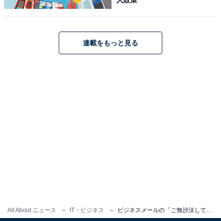
「ご無沙汰しております」の後に自己紹介をつけると
より親切になる
連載をもっと見る
「ご無沙汰しております」と挨拶すべき相手であれば、
やりとりの頻度はそれほど多くないと言えるでしょう。
ビジネスでは、日々さまざまな人との交流があるため、
相手が自分のことを思い出しやすくなるよう、簡単な自
己紹介や、会った時のエピソードなどを添えると親切で
す。例えば、「◯◯の会場にてご挨拶させていただいた
□□です」「〇〇の際はお世話になりました」といった一
言を加えておくと、やりとりがスムーズになるでしょ
う。
「ご無沙汰です」などの省略形は失礼に当たる
先述したように、「ご無沙汰しております」は、「ご～
All About ニュース
IT・ビジネス
ビジネスメールの「ご無沙汰しております」とは？ 目上の人への使い方や例文を解説
する」と「おります」によって謙譲のニュアンスを表現