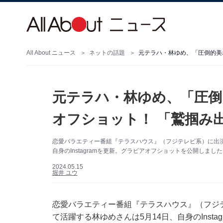
All About ニュース
ネットの話題
元テラハ・林ゆめ、「圧倒的美
元テラハ・林ゆめ、「圧倒
オフショット！ 「鷲掴み
恋愛バラエティー番組『テラスハウス』（フジテレビ系）に出演
自身のInstagramを更新。グラビアオフショットを公開しました
2024.05.15
堀井 ユウ
恋愛バラエティー番組『テラスハウス』（フジ
て活躍する林ゆめさんは5月14日、自身のInst