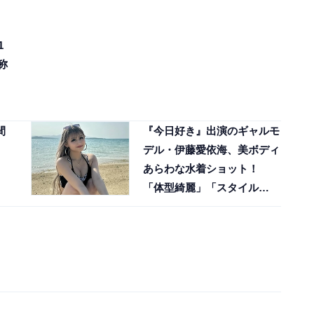
1
称
間
『今日好き』出演のギャルモ
デル・伊藤愛依海、美ボディ
あらわな水着ショット！
「体型綺麗」「スタイル
良！」