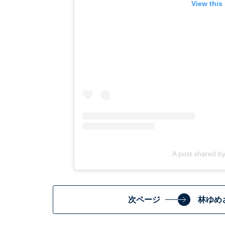
View this
A post shared
次ページ
林ゆめ