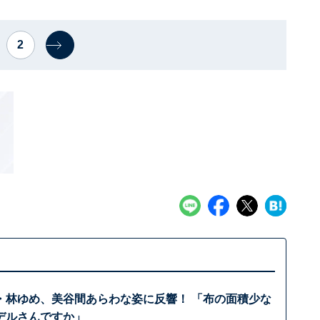
2
・林ゆめ、美谷間あらわな姿に反響！ 「布の面積少な
デルさんですか」