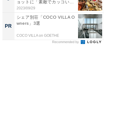
ョットに「素敵でカッコい
のお父さ
い...
2023/09/29
2026/08/0
シェア別荘「COCO VILLA O
【西野
wners」3選
刊『北
PR
PR
くか』
COCO VILLA on GOETHE
FINCHI o
Recommended by