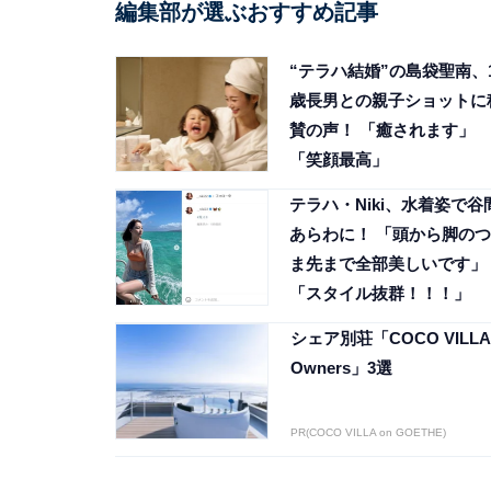
編集部が選ぶおすすめ記事
“テラハ結婚”の島袋聖南、
歳長男との親子ショットに
賛の声！ 「癒されます」
「笑顔最高」
テラハ・Niki、水着姿で谷
あらわに！ 「頭から脚のつ
ま先まで全部美しいです」
「スタイル抜群！！！」
シェア別荘「COCO VILLA
Owners」3選
PR(COCO VILLA on GOETHE)