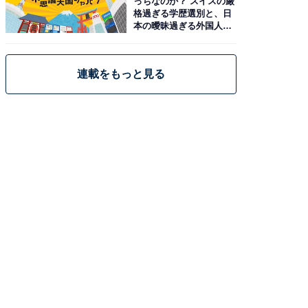
っちなのか？ スイスの厳
格過ぎる学歴選別と、日
本の曖昧過ぎる外国人政
策
連載をもっと見る