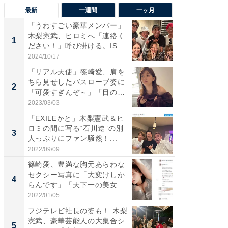
最新
一週間
一ヶ月
「うわすごい豪華メンバー」
「さす
木梨憲武、ヒロミへ「連絡く
は」高
1
1
ださい！」呼び掛ける。IS
災地を
S...
「カ...
2024/10/17
2026/08/0
「リアル天使」篠崎愛、肩を
「女の
ちら見せしたバスローブ姿に
介、バ
2
2
「可愛すぎんぞ～」「目の表
らのプレ
情...
愛...
2023/03/03
2026/08/0
「EXILEかと」木梨憲武＆ヒ
「脚が
ロミの間に写る“石川遼”の別
横川尚
3
3
人っぷりにファン騒然！...
ムキな姿
刃...
2022/09/09
2026/08/0
篠崎愛、豊満な胸元あらわな
「え、
セクシー写真に「大変けしか
芸人、2
4
4
らんです」「天下一の美女で
エットに
す...
2022/01/05
2026/08/0
フジテレビ社長の姿も！ 木梨
「脳がバ
憲武、豪華芸能人の大集合シ
装姿が話
5
5