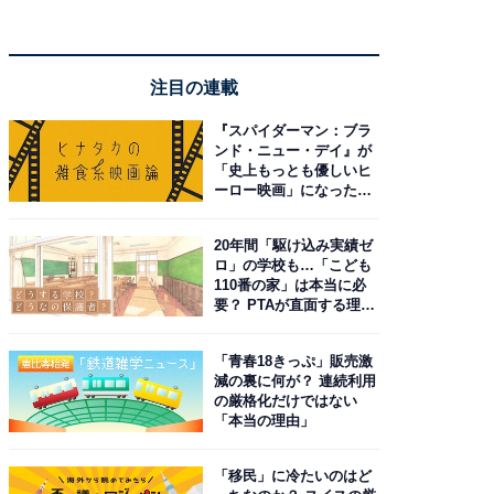
注目の連載
『スパイダーマン：ブラ
ンド・ニュー・デイ』が
「史上もっとも優しいヒ
ーロー映画」になった理
由。予習したい作品は？
20年間「駆け込み実績ゼ
ロ」の学校も…「こども
110番の家」は本当に必
要？ PTAが直面する理想
と現実
「青春18きっぷ」販売激
減の裏に何が？ 連続利用
の厳格化だけではない
「本当の理由」
「移民」に冷たいのはど